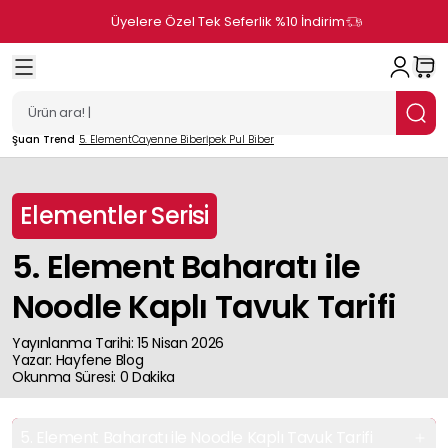
Üyelere Özel Tek Seferlik %10 İndirim
Şuan Trend
5. Element
Cayenne Biber
İpek Pul Biber
Elementler Serisi
5. Element Baharatı ile
Noodle Kaplı Tavuk Tarifi
Yayınlanma Tarihi
:
15 Nisan 2026
Yazar
:
Hayfene
Blog
Okunma Süresi
:
0
Dakika
5. Element Baharatı ile Noodle Kaplı Tavuk Tarifi