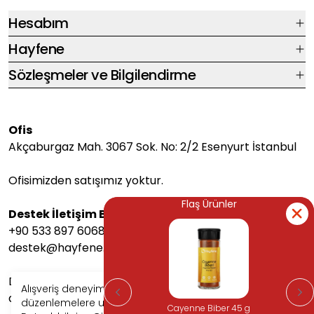
Hesabım
Hayfene
Sözleşmeler ve Bilgilendirme
Ofis
Akçaburgaz Mah. 3067 Sok. No: 2/2 Esenyurt İstanbul
Ofisimizden satışımız yoktur.
Flaş Ürünler
Flaş Ürünler
Destek İletişim Bilgileri
+90 533 897 6068
destek@hayfene.com
Destek saatlerimiz Pazartesi-Cuma arası 08:00-17:00
Alışveriş deneyiminizi iyileştirmek için yasal
arasındadır.
düzenlemelere uygun çerezler (cookies) kullanıyoruz.
Cayenne Biber 45 g
Cayenne Biber 45 g