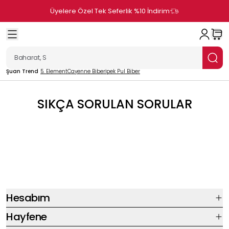
Üyelere Özel Tek Seferlik %10 İndirim
Şuan Trend
5. Element
Cayenne Biber
İpek Pul Biber
SIKÇA SORULAN SORULAR
Hesabım
Hayfene