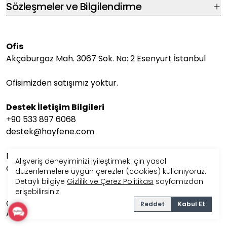
Sözleşmeler ve Bilgilendirme
Ofis
Akçaburgaz Mah. 3067 Sok. No: 2 Esenyurt İstanbul
Ofisimizden satışımız yoktur.
Destek İletişim Bilgileri
+90 533 897 6068
destek@hayfene.com
Destek saatlerimiz Pazartesi-Cuma arası 08:00-17:00
Alışveriş deneyiminizi iyileştirmek için yasal
arasındadır.
düzenlemelere uygun çerezler (cookies) kullanıyoruz.
Detaylı bilgiye
Gizlilik ve Çerez Politikası
sayfamızdan
erişebilirsiniz.
©2025 Hayfene Tüm Hakları Saklıdır. Dijital Pazarlama
Reddet
Kabul Et
Ajansı:Creamake