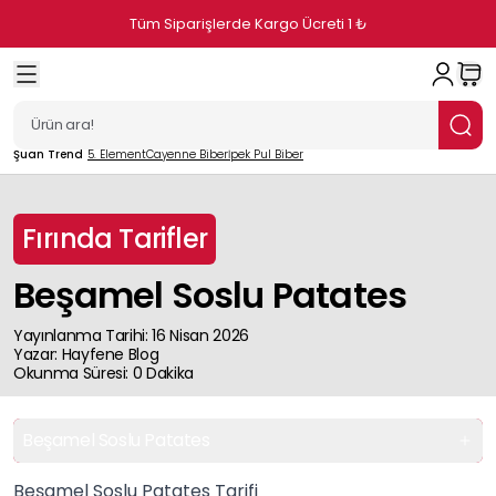
Tüm Siparişlerde Kargo Ücreti 1 ₺
Şuan Trend
5. Element
Cayenne Biber
İpek Pul Biber
Fırında Tarifler
Beşamel Soslu Patates
Yayınlanma Tarihi
:
16 Nisan 2026
Yazar
:
Hayfene
Blog
Okunma Süresi
:
0
Dakika
Beşamel Soslu Patates
Beşamel Soslu Patates Tarifi