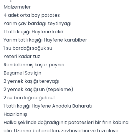
Malzemeler
4 adet orta boy
patates
Yarım çay bardağı
zeytinyağı
1 tatlı kaşığı Hayfene
kekik
Yarım tatlı kaşığı Hayfene
karabiber
1 su bardağı soğuk su
Yeteri kadar
tuz
Rendelenmiş kaşar peyniri
Beşamel Sos için
2 yemek kaşığı tereyağı
2 yemek kaşığı un (tepeleme)
2 su bardağı soğuk süt
1 tatlı kaşığı
Hayfene
Anadolu Baharatı
Hazırlanışı
Halka şeklinde doğradığınız patatesleri bir fırın kabına
alın. Üzerine
baharatlar
ı, zeytinyağını ve tuzu ilave