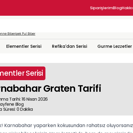
Siparişlerim
Blog
Hakk
nne Biber
İpek Pul Biber
Elementler Serisi
Refika'dan Serisi
Gurme Lezzetler
mentler Serisi
nabahar Graten Tarifi
nma Tarihi
:
16 Nisan 2026
ayfene
Blog
 Süresi
:
0
Dakika
ek! Karnabahar yaparken kokusundan rahatsız oluyorsanız, v