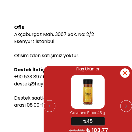
Ofis
Akçaburgaz Mah. 3067 Sok. No: 2/2
Esenyurt İstanbul
Ofisimizden satışımız yoktur.
Flaş Ürünler
Flaş Ürünler
Destek İletişim Bilgileri
+90 533 897 6068
destek@hayfene.com
Destek saatlerimiz Pazartesi-Cuma
arası 08:00-17:00 arasındadır.
Cayenne Biber 45 g
Cayenne Biber 45 g
%45
%45
₺ 103.77
₺ 103.77
₺ 188.68
₺ 188.68