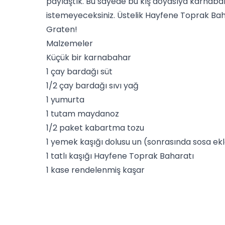
paylaştık. Bu sayede bu kış doyasıya karnabah
istemeyeceksiniz. Üstelik
Hayfene Toprak Bah
Graten!
Malzemeler
Küçük bir karnabahar
1 çay bardağı süt
1/2 çay bardağı sıvı yağ
1 yumurta
1 tutam maydanoz
1/2 paket kabartma tozu
1 yemek kaşığı dolusu un (sonrasında sosa ek
1 tatlı kaşığı
Hayfene
Toprak Baharatı
1 kase rendelenmiş kaşar