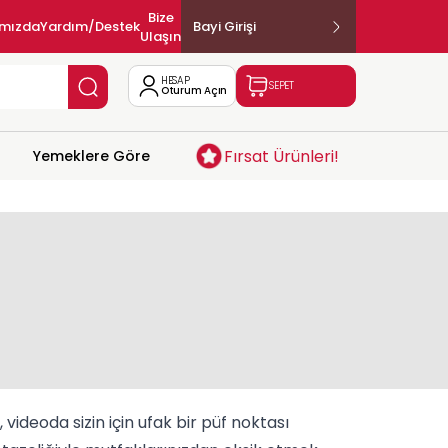
Bize
ımızda
Yardım/Destek
Bayi Girişi
Ulaşın
HESAP
SEPET
Oturum Açın
Fırsat Ürünleri!
Yemeklere Göre
ideoda sizin için ufak bir püf noktası