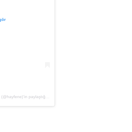
gör
Hayfene | Işınlamasız, Katkısız, Koruyucusuz Baharat (@hayfene)'in paylaştığı bir gönderi