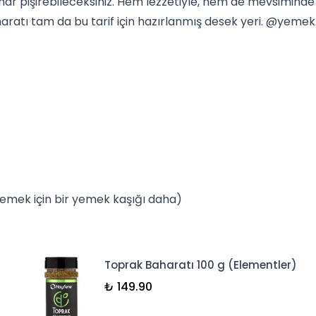
ar pişirebileceksiniz. Hem lezzetiyle, hem de mevsiminde
aratı
tam da bu tarif için hazırlanmış desek yeri. @yemek.v
lemek için bir yemek kaşığı daha)
Toprak Baharatı 100 g (Elementler)
₺ 149.90