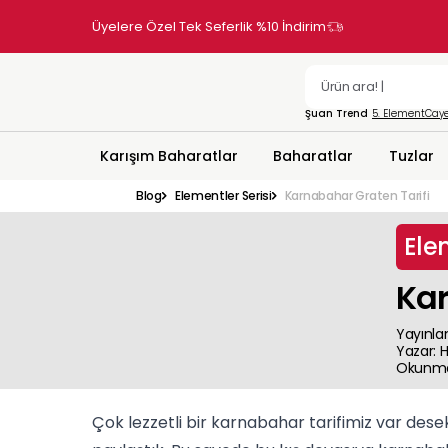
Üyelere Özel Tek Seferlik %10 İndirim
Şuan Trend
5. Element
Caye
Karışım Baharatlar
Baharatlar
Tuzlar
Blog
Elementler Serisi
Karnabahar Graten Tarifi
Ele
Kar
Yayınla
Yazar
:
H
Okunma
Çok lezzetli bir karnabahar tarifimiz var des