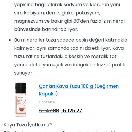
yapısına bağlı olarak sodyum ve klorürün yanı
sıra kalsiyum, demir, çinko, potasyum,
magnezyum ve bakır gibi 80'den fazla iz minerali
bünyesinde barındırabiliyor.
Bu mineraller tuza sadece besin değeri katmakla
kalmıyor, aynı zamanda tadını da etkiliyor. Kaya
tuzu, rafine tuzlardaki o keskin ve metalik tat
yerine daha yumuşak ve dengeli bir lezzet profili
sunuyor.
Çankırı Kaya Tuzu 100 g (Değirmen
Kapaklı)
Hayfene
₺ 147.38
₺ 125.27
Kaya Tuzu İyotlu mu?