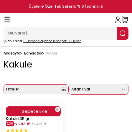
Üyelere Özel Tek Seferlik %10 İndirim
Şuan Trend
5. Element
Cayenne Biber
İpek Pul Biber
Anasayfa
Baharatlar
Kakule
Kakule
Filtreler
Artan Fiyat
Sepete Ekle
Kakule 35 gr
₺ 293.15
₺ 418.78
%
30