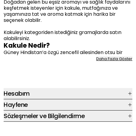
Doğadan gelen bu eşsiz aromayı ve sağlık faydalarını
keşfetmek isteyenler için kakule, mutfağınıza ve
yaşamınıza tat ve aroma katmak için harika bir
seçenek olabilir.
Kakuleyi kategoriden istediğiniz gramajlarda satın
alabilirsiniz.
Kakule Nedir?
Güney Hindistan’a özgü zencefil ailesinden otsu bir
bitkidir kakule. Genellikle yeşil renkli olur. Kakule adı
Daha Fazla Göster
verilen tohumları baharat olarak kullanılır.
Kakule tohumları, olgunlaşmış bitki meyvelerinden
toplanır ve güneşte kurutulduktan sonra kullanıma
hazır hale getirilir. Tohumlar, genellikle çeşitli
Hesabım
yöntemlerle öğütülerek baharat formunu alır. Kakule
baharatı, genellikle ince toz formunda kullanılır ve
Hayfene
yemeklere, baharat karışımlarına, çaylara ve daha
birçok içeceğe aroma ve lezzet katmak için kullanılır.
Sözleşmeler ve Bilgilendirme
Kakule, karakteristik baharatlı ve odunsu bir tat verir.
Baharat olarak kullanıldığında, yemeklere hafif