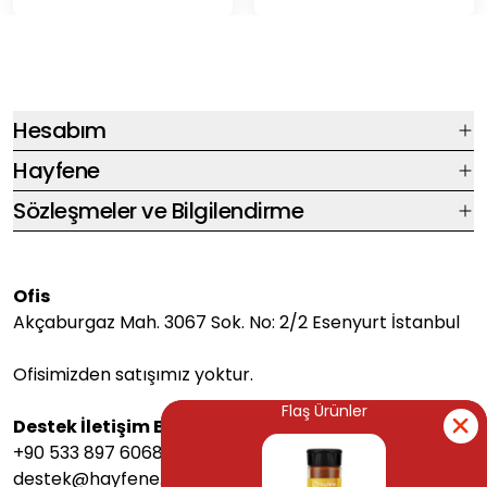
Hesabım
Hayfene
Sözleşmeler ve Bilgilendirme
Ofis
Akçaburgaz Mah. 3067 Sok. No: 2/2 Esenyurt İstanbul
Ofisimizden satışımız yoktur.
Flaş Ürünler
Flaş Ürünler
Destek İletişim Bilgileri
+90 533 897 6068
destek@hayfene.com