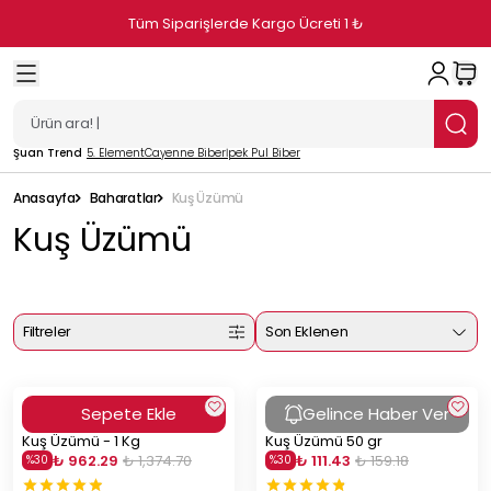
Tüm Siparişlerde Kargo Ücreti 1 ₺
Şuan Trend
5. Element
Cayenne Biber
İpek Pul Biber
Anasayfa
Baharatlar
Kuş Üzümü
Kuş Üzümü
Filtreler
Son Eklenen
Sepete Ekle
Gelince Haber Ver
Kuş Üzümü - 1 Kg
Kuş Üzümü 50 gr
₺ 962.29
₺ 1,374.70
₺ 111.43
₺ 159.18
%
30
%
30