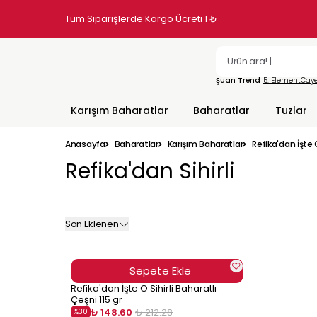
Tüm Siparişlerde Kargo Ücreti 1 ₺
Şuan Trend
5. Element
Caye
Karışım Baharatlar
Baharatlar
Tuzlar
Anasayfa
Baharatlar
Karışım Baharatlar
Refika'dan İşte
Refika'dan Sihirli
Son Eklenen
Sepete Ekle
Refika'dan İşte O Sihirli Baharatlı
Çeşni 115 gr
₺ 148.60
₺ 212.28
%
30