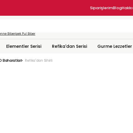
Siparişlerim
Blog
Hakk
nne Biber
İpek Pul Biber
Elementler Serisi
Refika'dan Serisi
Gurme Lezzetler
 O Baharatlar
Refika'dan Sihirli