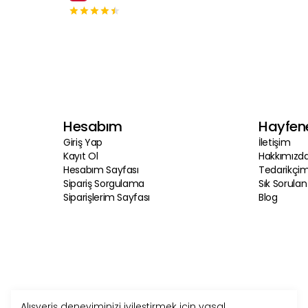
Hesabım
Hayfen
Giriş Yap
İletişim
Kayıt Ol
Hakkımızd
Hesabım Sayfası
Tedarikçim
Sipariş Sorgulama
Sık Sorulan
Siparişlerim Sayfası
Blog
Alışveriş deneyiminizi iyileştirmek için yasal