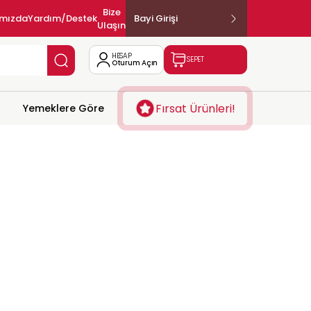
Bize
ımızda
Yardım/Destek
Bayi Girişi
Ulaşın
HESAP
SEPET
Oturum Açın
Fırsat Ürünleri!
Yemeklere Göre