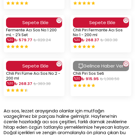
Sepete Ekle
Sepete Ekle
Fermente Acı Sos No:1 200
Chili Piri Fermante Acı Sos
mL - 2'li Set
No:1 - 200 ml
₺ 579.77
₺ 828.24
₺ 268.37
₺ 383.38
%
30
%
30
Sepete Ekle
Gelince Haber Ver
Chili Piri Füme Acı Sos No:2 -
Chili Piri Sos Seti
200 ml
₺ 915.95
₺ 1,308.50
%
30
₺ 268.37
₺ 383.38
%
30
Acı sos, lezzet arayışında olanlar için mutfağın
vazgeçilmez bir parçası haline gelmiştir. Hayfene’nin
özenle hazırladığı acı sos çeşitleri, farklı damak zevklerine
hitap eden özgün tatlarıyla yemeklerinize heyecan katıyor.
Doğal içerikleri ve zengin aromalarıyla ön plana çıkan bu