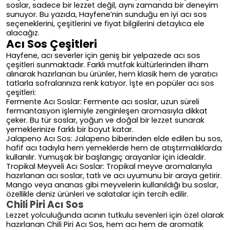
soslar, sadece bir lezzet değil, aynı zamanda bir deneyim
sunuyor. Bu yazıda, Hayfene’nin sunduğu en iyi acı sos
seçeneklerini, çeşitlerini ve fiyat bilgilerini detaylıca ele
alacağız.
Acı Sos Çeşitleri
Hayfene, acı severler için geniş bir yelpazede acı sos
çeşitleri sunmaktadır. Farklı mutfak kültürlerinden ilham
alınarak hazırlanan bu ürünler, hem klasik hem de yaratıcı
tatlarla sofralarınıza renk katıyor. İşte en popüler acı sos
çeşitleri:
Fermente Acı Soslar: Fermente acı soslar, uzun süreli
fermantasyon işlemiyle zenginleşen aromasıyla dikkat
çeker. Bu tür soslar, yoğun ve doğal bir lezzet sunarak
yemeklerinize farklı bir boyut katar.
Jalapeno Acı Sos: Jalapeno biberinden elde edilen bu sos,
hafif acı tadıyla hem yemeklerde hem de atıştırmalıklarda
kullanılır. Yumuşak bir başlangıç arayanlar için idealdir.
Tropikal Meyveli Acı Soslar: Tropikal meyve aromalarıyla
hazırlanan acı soslar, tatlı ve acı uyumunu bir araya getirir.
Mango veya ananas gibi meyvelerin kullanıldığı bu soslar,
özellikle deniz ürünleri ve salatalar için tercih edilir.
Chili Piri Acı Sos
Lezzet yolculuğunda acının tutkulu sevenleri için özel olarak
hazırlanan Chili Piri Acı Sos, hem acı hem de aromatik