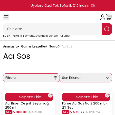
Üyelere Özel Tek Seferlik %10 İndirim
Şuan Trend
5. Element
Cayenne Biber
İpek Pul Biber
Anasayfa
Gurme Lezzetler
Soslar
Acı Sos
Acı Sos
Filtreler
Son Eklenen
Sepete Ekle
Sepete Ekle
Acı Biber Çeşnili Zeytinyağı
Füme Acı Sos No:2 200 mL -
250 ml
2'li Set
₺ 363.36
₺ 519.08
₺ 579.77
₺ 828.24
%
30
%
30