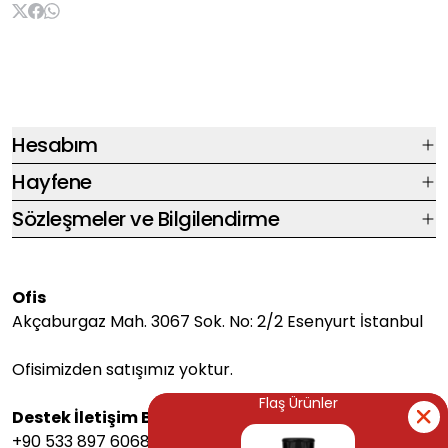
Hesabım
Hayfene
Sözleşmeler ve Bilgilendirme
Ofis
Akçaburgaz Mah. 3067 Sok. No: 2/2 Esenyurt İstanbul
Ofisimizden satışımız yoktur.
Flaş Ürünler
Flaş Ürünler
Destek İletişim Bilgileri
+90 533 897 6068