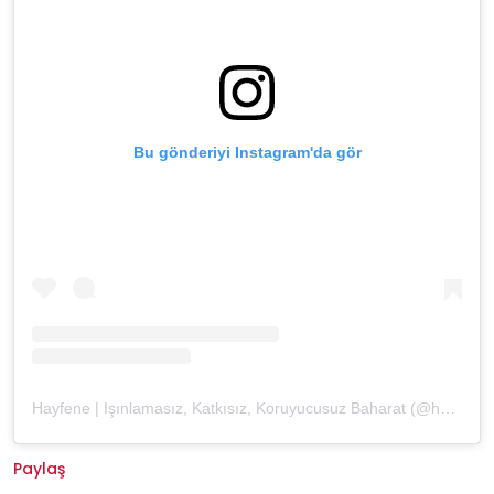
Bu gönderiyi Instagram'da gör
Hayfene | Işınlamasız, Katkısız, Koruyucusuz Baharat (@hayfene)'in paylaştığı bir gönderi
Paylaş