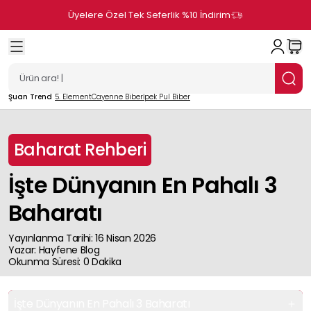
Üyelere Özel Tek Seferlik %10 İndirim
Şuan Trend
5. Element
Cayenne Biber
İpek Pul Biber
Baharat Rehberi
İşte Dünyanın En Pahalı 3
Baharatı
Yayınlanma Tarihi
:
16 Nisan 2026
Yazar
:
Hayfene
Blog
Okunma Süresi
:
0
Dakika
İşte Dünyanın En Pahalı 3 Baharatı