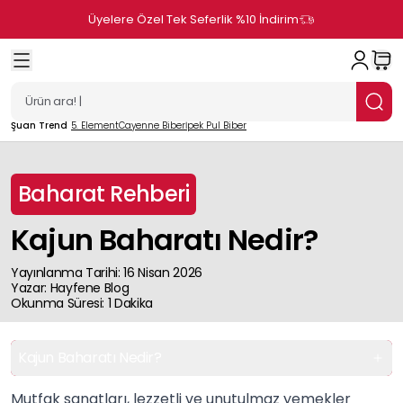
Üyelere Özel Tek Seferlik %10 İndirim
Şuan Trend
5. Element
Cayenne Biber
İpek Pul Biber
Baharat Rehberi
Kajun Baharatı Nedir?
Yayınlanma Tarihi
:
16 Nisan 2026
Yazar
:
Hayfene
Blog
Okunma Süresi
:
1
Dakika
Kajun Baharatı Nedir?
Mutfak sanatları, lezzetli ve unutulmaz yemekler