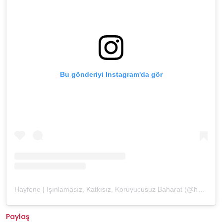
Bu gönderiyi Instagram'da gör
Hayfene | Işınlamasız, Katkısız, Koruyucusuz Baharat (@hayfene)'in paylaştığı bir gönderi
Paylaş