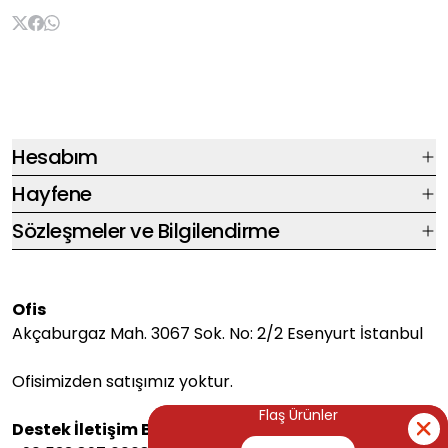
Hesabım
Hayfene
Sözleşmeler ve Bilgilendirme
Ofis
Akçaburgaz Mah. 3067 Sok. No: 2/2 Esenyurt İstanbul
Ofisimizden satışımız yoktur.
Flaş Ürünler
Flaş Ürünler
Destek İletişim Bilgileri