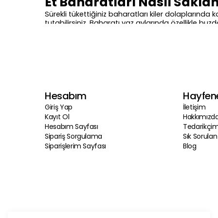
Et Baharatları Nasıl Saklan
Sürekli tükettiğiniz baharatları kiler dolaplarında 
tutabilirsiniz. Baharatı yaz aylarında özellikle bu
Baharatlar raf ömrü uzun ürünlerdir doğru saklama 
Et Baharatları Fiyatı Nedir
Et baharatlarının fiyatı ürünün içeriğine, gramajı
yüksek fiyatlara satılabiliyor.
Siz de et tarifleriniz için et baharatı almak istiyo
Hesabım
Hayfen
Giriş Yap
İletişim
Kayıt Ol
Hakkımızd
Hesabım Sayfası
Tedarikçim
Sipariş Sorgulama
Sık Sorulan
Siparişlerim Sayfası
Blog