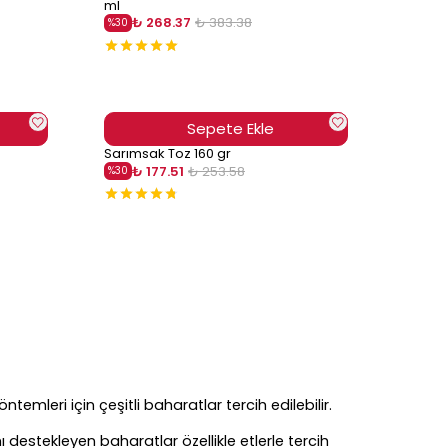
ml
₺ 268.37
₺ 383.38
%
30
Sepete Ekle
Sarımsak Toz 160 gr
₺ 177.51
₺ 253.58
%
30
ntemleri için çeşitli baharatlar tercih edilebilir.
 destekleyen baharatlar özellikle etlerle tercih