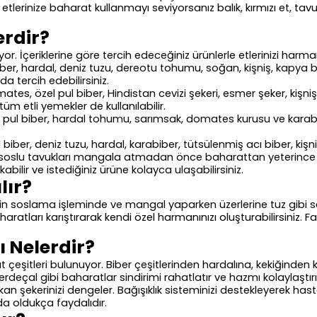
 de etlerinize baharat kullanmayı seviyorsanız balık, kırmızı et,
erdir?
or. İçeriklerine göre tercih edeceğiniz ürünlerle etlerinizi harman
ber, hardal, deniz tuzu, dereotu tohumu, soğan, kişniş, kapya b
a tercih edebilirsiniz.
, özel pul biber, Hindistan cevizi şekeri, esmer şeker, kişniş, ac
üm etli yemekler de kullanılabilir.
 pul biber, hardal tohumu, sarımsak, domates kurusu ve karabibe
iber, deniz tuzu, hardal, karabiber, tütsülenmiş acı biber, kiş
ikle soslu tavukları mangala atmadan önce baharattan yeterinc
ilir ve istediğiniz ürüne kolayca ulaşabilirsiniz.
lır?
erin soslama işleminde ve mangal yaparken üzerlerine tuz gibi ser
atları karıştırarak kendi özel harmanınızı oluşturabilirsiniz. Farkl
ı Nelerdir?
at çeşitleri bulunuyor. Biber çeşitlerinden hardalına, kekiğinde
ve zerdeçal gibi baharatlar sindirimi rahatlatır ve hazmı kolaylaştı
ve kan şekerinizi dengeler. Bağışıklık sisteminizi destekleyerek ha
a oldukça faydalıdır.