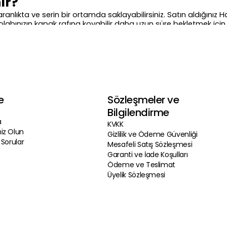
ır?
karanlıkta ve serin bir ortamda saklayabilirsiniz. Satın aldığını
zdolabınızın kapak rafına koyabilir daha uzun süre bekletmek için
koşulları altında üzerinde yazan son kullanma tarihine dek afiy
?
na ve ambalajına göre belirleniyor. Bazı tekli baharat çeşitler
rsanız seçtiğiniz ürünleri önce sepete ekleyin daha sonra Hayfene 
e
Sözleşmeler ve
Bilgilendirme
a
KVKK
iz Olun
Gizlilik ve Ödeme Güvenliği
 Sorular
Mesafeli Satış Sözleşmesi
Garanti ve İade Koşulları
Ödeme ve Teslimat
Üyelik Sözleşmesi