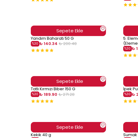
Sepete Ekle
Yandım Baharatı 50 G
5. Elem
(Elemen
₺ 140.34
₺ 200.48
%
30
₺ 1
%
30
Sepete Ekle
Tatlı Kırmızı Biber 150 G
İpek Pu
₺ 189.90
₺ 271.28
₺ 
%
30
%
30
Sepete Ekle
Kekik 40 g
Sumak 