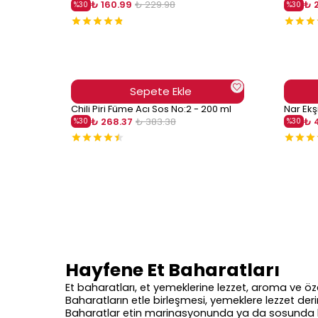
₺ 160.99
₺ 229.98
₺ 
%
30
%
30
Sepete Ekle
Chili Piri Füme Acı Sos No:2 - 200 ml
Nar Ekş
₺ 268.37
₺ 383.38
₺ 
%
30
%
30
Hayfene Et Baharatları
Et baharatları, et yemeklerine lezzet, aroma ve özell
Baharatların etle birleşmesi, yemeklere lezzet derin
Baharatlar etin marinasyonunda ya da sosunda kullan