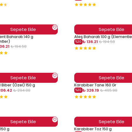
Sepete Ekle
Sepete Ekle
ent Baharatı 140 g
Ateş Baharatı 100 g (Elementle
tler)
₺ 136.21
₺ 194.58
%
30
36.21
₺ 194.58
Sepete Ekle
Sepete Ekle
l Biber (Özel) 150 g
Karabiber Tane 160 Gr
206.42
₺ 294.88
₺ 326.19
₺ 465.98
%
30
Sepete Ekle
Sepete Ekle
150 g
Karabiber Toz 150 g