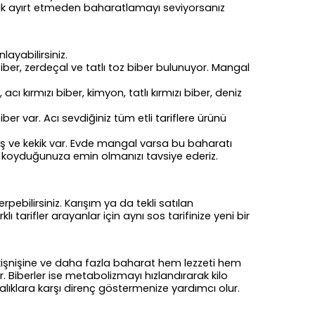
 tavuk ayırt etmeden baharatlamayı seviyorsanız
layabilirsiniz.
iber, zerdeçal ve tatlı toz biber bulunuyor. Mangal
ı kırmızı biber, kimyon, tatlı kırmızı biber, deniz
r var. Acı sevdiğiniz tüm etli tariflere ürünü
niş ve kekik var. Evde mangal varsa bu baharatı
e koyduğunuza emin olmanızı tavsiye ederiz.
pebilirsiniz. Karışım ya da tekli satılan
ı tarifler arayanlar için aynı sos tarifinize yeni bir
n kişnişine ve daha fazla baharat hem lezzeti hem
rır. Biberler ise metabolizmayı hızlandırarak kilo
stalıklara karşı direnç göstermenize yardımcı olur.