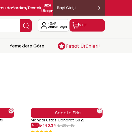
Bize
ımızda
Yardım/Destek
Bayi Girişi
Ulaşın
HESAP
SEPET
Oturum Açın
Fırsat Ürünleri!
Yemeklere Göre
Sepete Ekle
lı
Mangal Ustası Baharatı 50 g
₺ 140.34
₺ 200.48
%
30