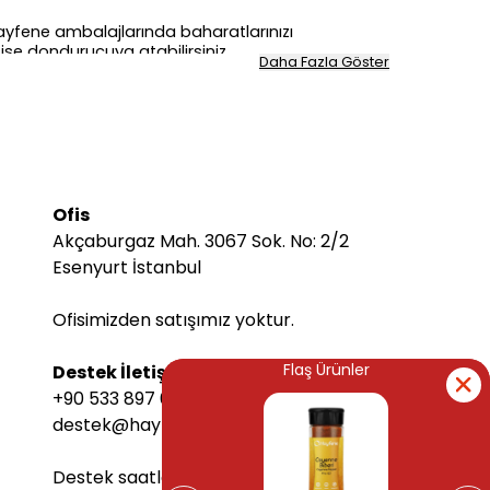
z Hayfene ambalajlarında baharatlarınızı
 ise dondurucuya atabilirsiniz.
Daha Fazla Göster
etle tüketebilirsiniz.
i daha ekonomik olurken karışım baharatlar daha
kalitesiyle baharatlarınızı satın alın!
Ofis
Akçaburgaz Mah. 3067 Sok. No: 2/2
Esenyurt İstanbul
Ofisimizden satışımız yoktur.
Flaş Ürünler
Flaş Ürünler
Destek İletişim Bilgileri
+90 533 897 6068
destek@hayfene.com
Destek saatlerimiz Pazartesi-Cuma