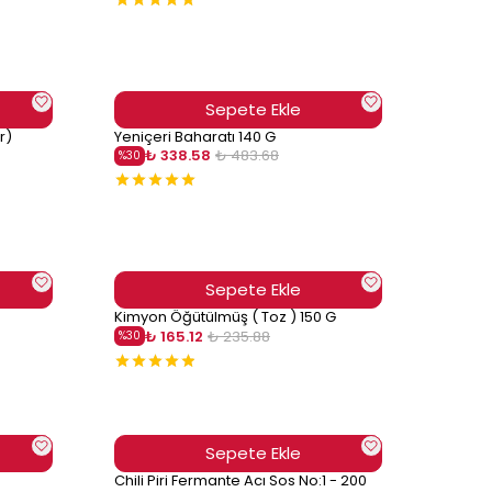
Sepete Ekle
r)
Yeniçeri Baharatı 140 G
₺ 338.58
₺ 483.68
%
30
Sepete Ekle
Kimyon Öğütülmüş ( Toz ) 150 G
₺ 165.12
₺ 235.88
%
30
Sepete Ekle
Chili Piri Fermante Acı Sos No:1 - 200