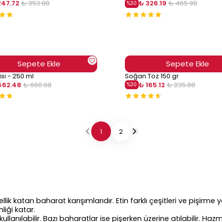
247.72
₺ 353.88
₺ 326.19
₺ 465.98
%
30
Sepete Ekle
Sepete Ekle
isi - 250 ml
Soğan Toz 150 gr
462.48
₺ 660.68
₺ 165.12
₺ 235.88
%
30
1
2
ik katan baharat karışımlarıdır. Etin farklı çeşitleri ve pişirme yö
liği katar.
ılabilir. Bazı baharatlar ise pişerken üzerine atılabilir. Hazmı