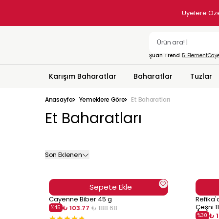
Üyelere Özel Tek Seferlik %10 İndirim
Şuan Trend
5. Element
Caye
Karışım Baharatlar
Baharatlar
Tuzlar
Anasayfa
Yemeklere Göre
Et Baharatları
Et Baharatları
Son Eklenen
Sepete Ekle
Cayenne Biber 45 g
Refika'd
Çeşni 1
₺ 103.77
₺ 188.68
%
45
₺ 
%
30