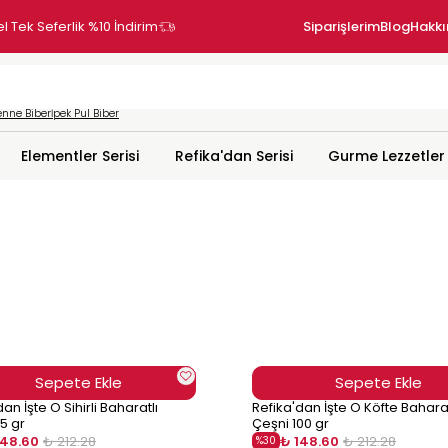
Siparişlerim
Blog
Hakk
nne Biber
İpek Pul Biber
Elementler Serisi
Refika'dan Serisi
Gurme Lezzetler
Sepete Ekle
Sepete Ekle
an İşte O Sihirli Baharatlı
Refika'dan İşte O Köfte Baharat
15 gr
Çeşni 100 gr
148.60
₺ 212.28
₺ 148.60
₺ 212.28
%
30