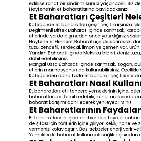
edilirse rahat bir sindirim süreci yaşanabilir. Siz
Hayfene’nin et baharatlarına bayılacaksınız!
Et Baharatları Çeşitleri Nel
Kategoride et baharatları çeşit çeşit karşınıza çıkıy
Değirmenli Biftek Baharatı içinde sarımsak, karabi
etlerinde ya da pişmeden önce yatırdığınız soslard
Hayfene 5. Element Baharatı içinde sarımsak, domates
tuzu, zencefil, zerdeçal, limon ve çemen var. Ürün t
Yandım Baharatı içinde Meksika biberi, deniz tuzu,
dahil edebilirsiniz.
Mangal Usta Baharatı içinde sarımsak, soğan, pul b
etlerin marinasyonun da kullanabilirsiniz. Özell
Kategoriden daha fazla et baharat çeşitlerine bakab
Et Baharatları Nasıl Kullanı
Et baharatları, etli tencere yemeklerinin içine, etl
baharatlardan tercih edebilir, kendi aralarında bahar
baharat karışımı dahil ederek yenileyebilirsiniz.
Et Baharatlarının Faydalar
Et baharatlarının içinde birbirinden faydalı bahar
de şifası için tariflerin içine giriyor. Kekik, nane 
vermenizi kolaylaştırır. Bazı sebzeler enerji verir 
Yemeklerde baharat kullanmak sağlık açısından d