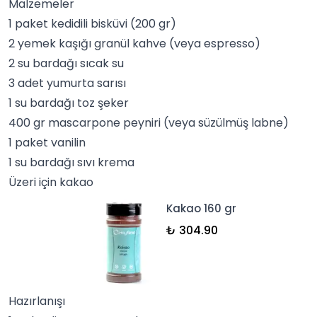
Malzemeler
1 paket kedidili bisküvi (200 gr)
2 yemek kaşığı granül kahve (veya espresso)
2 su bardağı sıcak su
3 adet yumurta sarısı
1 su bardağı toz şeker
400 gr mascarpone peyniri (veya süzülmüş labne)
1 paket
vanilin
1 su bardağı sıvı krema
Üzeri için kakao
Kakao 160 gr
₺ 304.90
Hazırlanışı