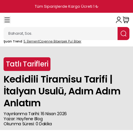
Tüm Siparişlerde Kargo Ücreti 1 ₺
Şuan Trend
5. Element
Cayenne Biber
İpek Pul Biber
Tatlı Tarifleri
Kedidili Tiramisu Tarifi |
İtalyan Usulü, Adım Adım
Anlatım
Yayınlanma Tarihi
:
16 Nisan 2026
Yazar
:
Hayfene
Blog
Okunma Süresi
:
0
Dakika