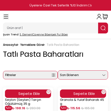
Üyelere Özel Tek Seferlik %10 İndirim
Şuan Trend
5. Element
Cayenne Biber
İpek Pul Biber
Anasayfa
Yemeklere Göre
Tatlı Pasta Baharatları
Tatlı Pasta Baharatları
Filtreler
Son Eklenen
Sepete Ekle
Sepete Ekle
Seylon (Seylan) Tarçın
Granola & Yulaf Baharatı 45
Öğütülmüş 35 g
g
₺ 198.16
₺ 283.08
₺ 115.56
₺ 165.08
%
30
%
30