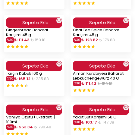
Sepete Ekle
Sepete Ekle
Gingerbread Baharat
Chai Tea Spice Baharat
Karışımı 45 g
Karışımı 45 g
₺ 111.43
₺ 159.18
₺ 123.82
₺ 176.88
%
30
%
30
Sepete Ekle
Sepete Ekle
Tarçın Kabuk 100 g
Alman Kurabiyesi Baharatı
Lebkuchengewürz 40 G
₺ 165.12
₺ 235.88
%
30
₺ 111.43
₺ 159.18
%
30
Sepete Ekle
Sepete Ekle
Vanilya Özütü ( Ekstraktı )
Yakut Süt Karışımı 50 G
100ml
₺ 103.17
₺ 147.38
%
30
₺ 553.34
₺ 790.48
%
30