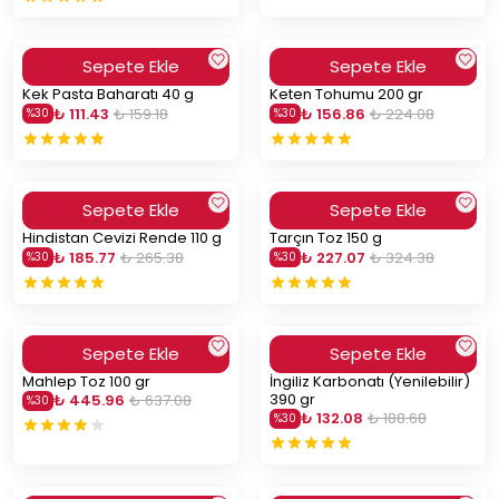
Sepete Ekle
Sepete Ekle
Kek Pasta Baharatı 40 g
Keten Tohumu 200 gr
₺ 111.43
₺ 159.18
₺ 156.86
₺ 224.08
%
30
%
30
Sepete Ekle
Sepete Ekle
Hindistan Cevizi Rende 110 g
Tarçın Toz 150 g
₺ 185.77
₺ 265.38
₺ 227.07
₺ 324.38
%
30
%
30
Sepete Ekle
Sepete Ekle
Mahlep Toz 100 gr
İngiliz Karbonatı (Yenilebilir)
390 gr
₺ 445.96
₺ 637.08
%
30
₺ 132.08
₺ 188.68
%
30