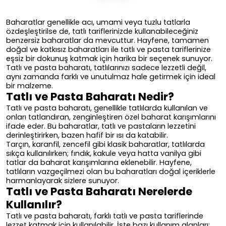
Baharatlar genellikle acı, umami veya tuzlu tatlarla
özdeşleştirilse de, tatlı tariflerinizde kullanabileceğiniz
benzersiz baharatlar da mevcuttur. Hayfene, tamamen
doğal ve katkısız baharatları ile tatlı ve pasta tariflerinize
eşsiz bir dokunuş katmak için harika bir seçenek sunuyor.
Tatlı ve pasta baharatı, tatlılarınızı sadece lezzetli değil,
aynı zamanda farklı ve unutulmaz hale getirmek için ideal
bir malzeme.
Tatlı ve Pasta Baharatı Nedir?
Tatlı ve pasta baharatı, genellikle tatlılarda kullanılan ve
onları tatlandıran, zenginleştiren özel baharat karışımlarını
ifade eder. Bu baharatlar, tatlı ve pastaların lezzetini
derinleştirirken, bazen hafif bir ısı da katabilir.
Tarçın, karanfil, zencefil gibi klasik baharatlar, tatlılarda
sıkça kullanılırken; fındık, kakule veya hatta vanilya gibi
tatlar da baharat karışımlarına eklenebilir. Hayfene,
tatlıların vazgeçilmezi olan bu baharatları doğal içeriklerle
harmanlayarak sizlere sunuyor.
Tatlı ve Pasta Baharatı Nerelerde
Kullanılır?
Tatlı ve pasta baharatı, farklı tatlı ve pasta tariflerinde
lezzet katmak için kullanılabilir. İşte bazı kullanım alanları: