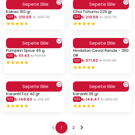
Sepete Ekle
Sepete Ekle
Kakao 160 gr
Chia Tohumu 225 gr
₺ 210.55
₺ 300.78
₺ 210.55
₺ 300.78
%
30
%
30
Sepete Ekle
Sepete Ekle
Pumpkin Spice 45 g
Hindistan Cevizi Rende - 350
GR
₺ 111.43
₺ 159.18
%
30
₺ 371.62
₺ 530.88
%
30
Sepete Ekle
Sepete Ekle
Karanfil Toz 40 gr
Karanfil 35 gr
₺ 148.60
₺ 212.28
₺ 144.47
₺ 206.38
%
30
%
30
1
2