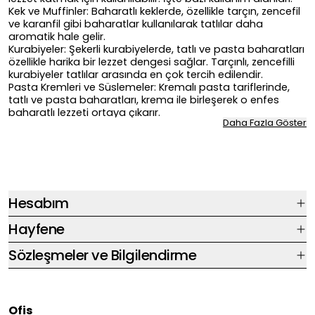
Kek ve Muffinler: Baharatlı keklerde, özellikle tarçın, zencefil
ve karanfil gibi baharatlar kullanılarak tatlılar daha
aromatik hale gelir.
Kurabiyeler: Şekerli kurabiyelerde, tatlı ve pasta baharatları
özellikle harika bir lezzet dengesi sağlar. Tarçınlı, zencefilli
kurabiyeler tatlılar arasında en çok tercih edilendir.
Pasta Kremleri ve Süslemeler: Kremalı pasta tariflerinde,
tatlı ve pasta baharatları, krema ile birleşerek o enfes
baharatlı lezzeti ortaya çıkarır.
Daha Fazla Göster
Şuruplar ve Soslar: Özellikle sıcak tatlı soslarında, karamel
veya çikolata gibi lezzetlerle birleşerek sofistike bir tat
profili yaratır.
Hayfene'nin doğal ve katkısız tatlı ve pasta baharatları ile,
bu alanlarda yeni tarifler yaratabilir, tatlılarınıza doğallık ve
zenginlik katabilirsiniz.
Tatlı ve Pasta Baharatı Seçerken
Hesabım
Dikkat Edilecekler
Hayfene
Tatlı ve pasta baharatı seçerken dikkat edilmesi gereken
bazı önemli noktalar şunlardır:
Sözleşmeler ve Bilgilendirme
Doğallık: Baharatların doğal ve katkısız olması, tatlıların
lezzetini bozmadan sağlıklı bir alternatif sunar. Hayfene'nin
baharatları tamamen doğal içeriklerle üretilmektedir.
Baharatın Taze Olması: Taze baharatlar, daha güçlü ve
Ofis
keskin tatlar verir. Uzun süre bekleyen baharatlar lezzetini