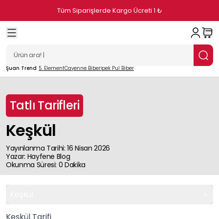
Tüm Siparişlerde Kargo Ücreti 1 ₺
Şuan Trend
5. Element
Cayenne Biber
İpek Pul Biber
Tatlı Tarifleri
Keşkül
Yayınlanma Tarihi
:
16 Nisan 2026
Yazar
:
Hayfene
Blog
Okunma Süresi
:
0
Dakika
Keşkül
Keşkül Tarifi