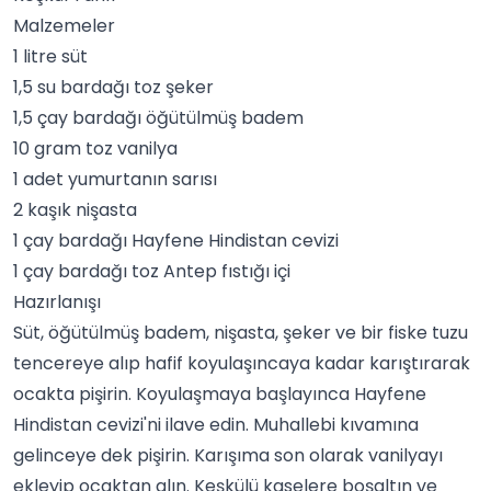
Malzemeler
1 litre süt
1,5 su bardağı toz şeker
1,5 çay bardağı öğütülmüş badem
10 gram toz
vanilya
1 adet yumurtanın sarısı
2 kaşık nişasta
1 çay bardağı
Hayfene
Hindistan cevizi
1 çay bardağı toz Antep fıstığı içi
Hazırlanışı
Süt, öğütülmüş badem, nişasta, şeker ve bir fiske
tuz
u
tencereye alıp hafif koyulaşıncaya kadar karıştırarak
ocakta pişirin. Koyulaşmaya başlayınca Hayfene
Hindistan cevizi
'ni ilave edin. Muhallebi kıvamına
gelinceye dek pişirin. Karışıma son olarak vanilyayı
ekleyip ocaktan alın. Keşkülü kaselere boşaltın ve