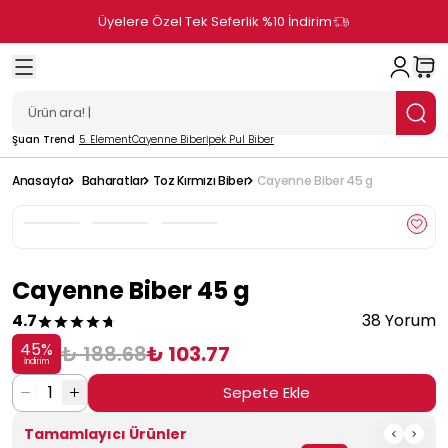
Üyelere Özel Tek Seferlik %10 İndirim
Şuan Trend
5. Element
Cayenne Biber
İpek Pul Biber
Anasayfa
Baharatlar
Toz Kırmızı Biber
Cayenne Biber 45 g
Cayenne Biber 45 g
4.7
38 Yorum
45
%
₺ 188.68
₺ 103.77
İndirim
1
Sepete Ekle
Tamamlayıcı Ürünler