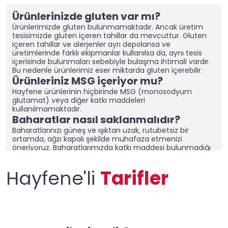
Ürünlerinizde gluten var mı?
Ürünlerimizde gluten bulunmamaktadır. Ancak üretim
tesisimizde gluten içeren tahıllar da mevcuttur.
Gluten
içeren tahıllar ve alerjenler ayrı depolansa ve
üretimlerinde farklı ekipmanlar kullanılsa da, aynı tesis
içerisinde bulunmaları sebebiyle bulaşma ihtimali vardır.
Bu nedenle ürünlerimiz eser miktarda gluten içerebilir.
Ürünleriniz MSG içeriyor mu?
Hayfene ürünlerinin hiçbirinde MSG (monosodyum
glutamat) veya diğer katkı maddeleri
kullanılmamaktadır.
Baharatlar nasıl saklanmalıdır?
Baharatlarınızı güneş ve ışıktan uzak, rutubetsiz bir
ortamda, ağzı kapalı şekilde muhafaza etmenizi
öneriyoruz.
Baharatlarımızda katkı maddesi bulunmadığı
için özellikle soğan ve sarımsak içeren karışım
baharatlarımız topaklanabilmektedir. Topaklanmaması
Hayfene'li
Tarifler
için ürünlerimizin ağzının kapalı olduğuna emin olun ve
kuru bir alanda saklayın.
Nemli bir bölgede yaşıyorsanız,
baharatlarınızı sakladığınız dolap/çekmeceye “nem alıcı
ve rutubet giderici aparatlar” yerleştirerek tazeliğini daha
uzun süre koruyabilirsiniz.
Topaklanma, ürünün bozulduğu
anlamına gelmez. Ürününüzü kontrol ettikten sonra
elinizle tekrar toz haline getirerek kullanabilirsiniz.