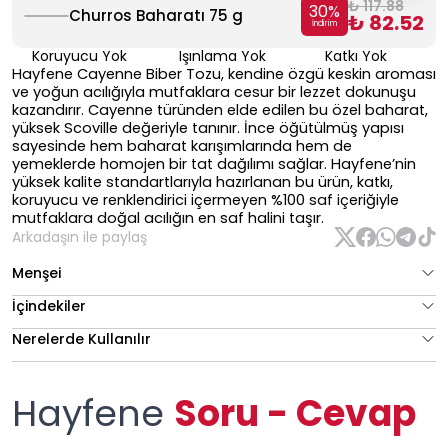
₺ 117.88
30
%
Churros Baharatı 75 g
₺ 82.52
İndirim
Koruyucu Yok
Işınlama Yok
Katkı Yok
Hayfene Cayenne Biber Tozu, kendine özgü keskin aroması
ve yoğun acılığıyla mutfaklara cesur bir lezzet dokunuşu
kazandırır. Cayenne türünden elde edilen bu özel baharat,
yüksek Scoville değeriyle tanınır. İnce öğütülmüş yapısı
sayesinde hem baharat karışımlarında hem de
yemeklerde homojen bir tat dağılımı sağlar. Hayfene’nin
yüksek kalite standartlarıyla hazırlanan bu ürün, katkı,
koruyucu ve renklendirici içermeyen %100 saf içeriğiyle
mutfaklara doğal acılığın en saf halini taşır.
Arkadaşın ile paylaş
Menşei
İçindekiler
Nerelerde Kullanılır
Hayfene
Soru - Cevap