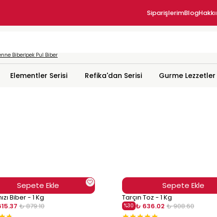
Siparişlerim
Blog
Hakk
nne Biber
İpek Pul Biber
Elementler Serisi
Refika'dan Serisi
Gurme Lezzetler
Sepete Ekle
Sepete Ekle
ızı Biber - 1 Kg
Tarçın Toz - 1 Kg
615.37
₺ 879.10
₺ 636.02
₺ 908.60
%
30