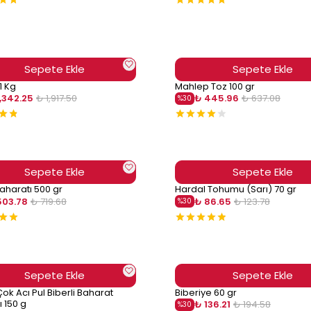
Sepete Ekle
Sepete Ekle
1 Kg
Mahlep Toz 100 gr
1,342.25
₺ 1,917.50
₺ 445.96
₺ 637.08
%
30
Sepete Ekle
Sepete Ekle
aharatı 500 gr
Hardal Tohumu (Sarı) 70 gr
503.78
₺ 719.68
₺ 86.65
₺ 123.78
%
30
Sepete Ekle
Sepete Ekle
Çok Acı Pul Biberli Baharat
Biberiye 60 gr
ı 150 g
₺ 136.21
₺ 194.58
%
30