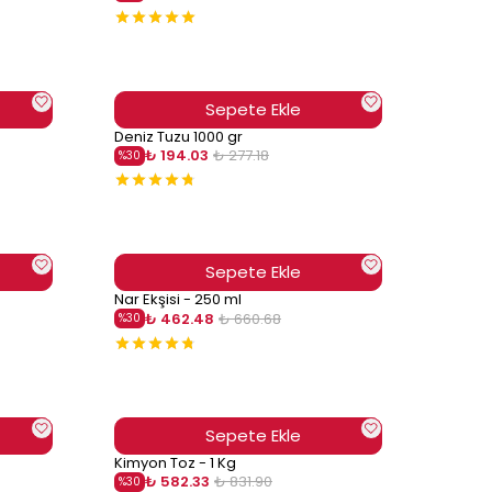
Sepete Ekle
Deniz Tuzu 1000 gr
₺ 194.03
₺ 277.18
%
30
Sepete Ekle
Nar Ekşisi - 250 ml
₺ 462.48
₺ 660.68
%
30
Sepete Ekle
Kimyon Toz - 1 Kg
₺ 582.33
₺ 831.90
%
30