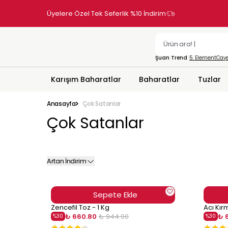
Üyelere Özel Tek Seferlik %10 İndirim
Şuan Trend
5. Element
Caye
Karışım Baharatlar
Baharatlar
Tuzlar
Anasayfa
Çok Satanlar
Çok Satanlar
Artan İndirim
Sepete Ekle
Zencefil Toz - 1 Kg
Acı Kırm
₺ 660.80
₺ 944.00
₺ 
%
30
%
30