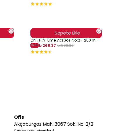
Sepete Ekle
Chili Piri Füme Acı Sos No:2 - 200 ml
₺ 268.37
₺ 383.38
%
30
Ofis
Akçaburgaz Mah. 3067 Sok. No: 2/2