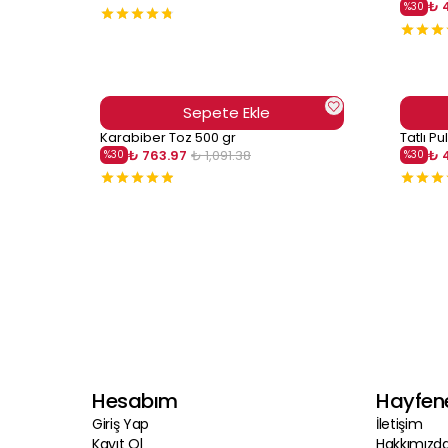
₺ 
%
30
Sepete Ekle
Karabiber Toz 500 gr
Tatlı Pu
₺ 763.97
₺ 1,091.38
₺ 
%
30
%
30
Hesabım
Hayfen
Giriş Yap
İletişim
Kayıt Ol
Hakkımızd