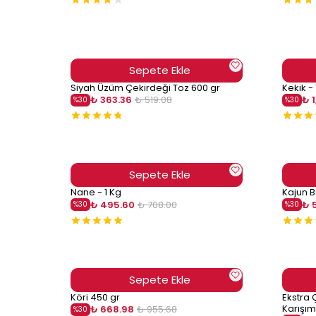
Sepete Ekle
Siyah Üzüm Çekirdeği Toz 600 gr
Kekik - 
₺ 363.36
₺ 519.08
₺ 
%
30
%
30
Sepete Ekle
Nane - 1 Kg
Kajun B
₺ 495.60
₺ 708.00
₺ 
%
30
%
30
Sepete Ekle
Köri 450 gr
Ekstra 
Karışım
₺ 668.98
₺ 955.68
%
30