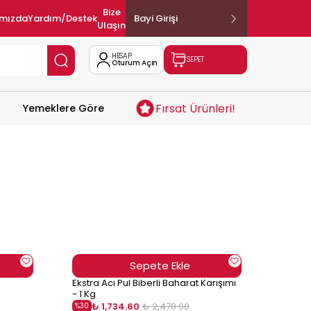
Bize
ımızda
Yardım/Destek
Bayi Girişi
Ulaşın
HESAP
SEPET
Oturum Açın
Fırsat Ürünleri!
Yemeklere Göre
Sepete Ekle
Ekstra Acı Pul Biberli Baharat Karışımı
- 1 Kg
₺ 1,734.60
₺ 2,478.00
%
30