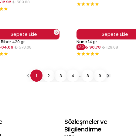
412.92
₺ 589.88
Sepete Ekle
Sepete Ekle
l Biber 420 gr
Nane 14 gr
404.66
₺ 578.08
₺ 90.78
₺ 129.68
%
30
...
1
2
3
4
8
9
e
Sözleşmeler ve
Bilgilendirme
a