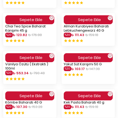
Sepete Ekle
Sepete Ekle
Chai Tea Spice Baharat
Alman Kurabiyesi Baharatı
Karışımı 45 g
Lebkuchengewürz 40 G
₺ 123.82
₺ 176.88
₺ 111.43
₺ 159.18
%
30
%
30
Sepete Ekle
Sepete Ekle
Vanilya Özütü ( Ekstraktı )
Yakut Süt Karışımı 50 G
100ml
₺ 103.17
₺ 147.38
%
30
₺ 553.34
₺ 790.48
%
30
Sepete Ekle
Sepete Ekle
Kömbe Baharatı 40 G
Kek Pasta Baharatı 40 g
₺ 107.30
₺ 153.28
₺ 111.43
₺ 159.18
%
30
%
30