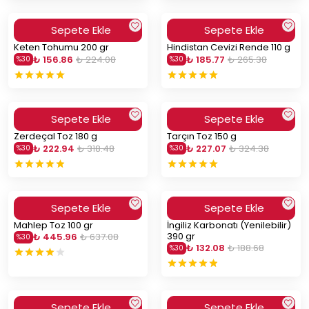
Sepete Ekle
Sepete Ekle
Keten Tohumu 200 gr
Hindistan Cevizi Rende 110 g
₺ 156.86
₺ 224.08
₺ 185.77
₺ 265.38
%
30
%
30
Sepete Ekle
Sepete Ekle
Zerdeçal Toz 180 g
Tarçın Toz 150 g
₺ 222.94
₺ 318.48
₺ 227.07
₺ 324.38
%
30
%
30
Sepete Ekle
Sepete Ekle
Mahlep Toz 100 gr
İngiliz Karbonatı (Yenilebilir)
390 gr
₺ 445.96
₺ 637.08
%
30
₺ 132.08
₺ 188.68
%
30
Sepete Ekle
Sepete Ekle