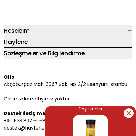
Hesabım
Hayfene
Sözleşmeler ve Bilgilendirme
Ofis
Akçaburgaz Mah. 3067 Sok. No: 2/2 Esenyurt İstanbul
Ofisimizden satışımız yoktur.
Flaş Ürünler
Flaş Ürünler
Destek İletişim Bilgileri
+90 533 897 6068
destek@hayfene.com