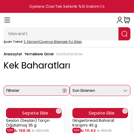
Üyelere Özel Tek Seferlik %10 İndirim
Şuan Trend
5. Element
Cayenne Biber
İpek Pul Biber
Anasayfa
Yemeklere Göre
Kek Baharatları
Kek Baharatları
Filtreler
Son Eklenen
Sepete Ekle
Sepete Ekle
Seylon (Seylan) Tarçın
Gingerbread Baharat
Öğütülmüş 35 g
Karışımı 45 g
₺ 198.16
₺ 283.08
₺ 111.43
₺ 159.18
%
30
%
30