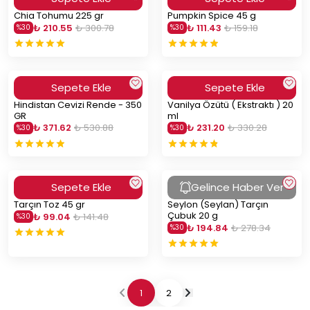
Chia Tohumu 225 gr
Pumpkin Spice 45 g
₺ 210.55
₺ 300.78
₺ 111.43
₺ 159.18
%
30
%
30
Sepete Ekle
Sepete Ekle
Hindistan Cevizi Rende - 350
Vanilya Özütü ( Ekstraktı ) 20
GR
ml
₺ 371.62
₺ 530.88
₺ 231.20
₺ 330.28
%
30
%
30
Sepete Ekle
Gelince Haber Ver
Tarçın Toz 45 gr
Seylon (Seylan) Tarçın
Çubuk 20 g
₺ 99.04
₺ 141.48
%
30
₺ 194.84
₺ 278.34
%
30
1
2