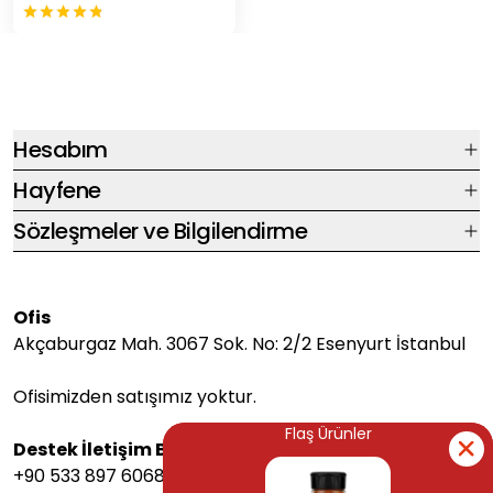
Hesabım
Hayfene
Sözleşmeler ve Bilgilendirme
Ofis
Akçaburgaz Mah. 3067 Sok. No: 2/2 Esenyurt İstanbul
Ofisimizden satışımız yoktur.
Flaş Ürünler
Flaş Ürünler
Destek İletişim Bilgileri
+90 533 897 6068