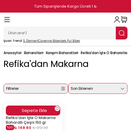
Tüm Siparişlerde Kargo Ücreti 1 ₺
Şuan Trend
5. Element
Cayenne Biber
İpek Pul Biber
Anasayfa
Baharatlar
Karışım Baharatlar
Refika'dan İşte O Baharatlar
Refika'dan Makarna
Filtreler
Son Eklenen
Sepete Ekle
Refika'dan İşte O Makarna
Baharatlı Çeşni 150 gr
₺ 148.60
₺ 212.28
%
30