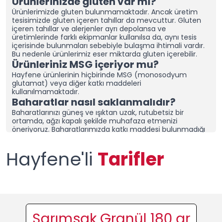
Ürünlerinizde gluten var mı?
Ürünlerimizde gluten bulunmamaktadır. Ancak üretim
tesisimizde gluten içeren tahıllar da mevcuttur.
Gluten
içeren tahıllar ve alerjenler ayrı depolansa ve
üretimlerinde farklı ekipmanlar kullanılsa da, aynı tesis
içerisinde bulunmaları sebebiyle bulaşma ihtimali vardır.
Bu nedenle ürünlerimiz eser miktarda gluten içerebilir.
Ürünleriniz MSG içeriyor mu?
Hayfene ürünlerinin hiçbirinde MSG (monosodyum
glutamat) veya diğer katkı maddeleri
kullanılmamaktadır.
Baharatlar nasıl saklanmalıdır?
Baharatlarınızı güneş ve ışıktan uzak, rutubetsiz bir
ortamda, ağzı kapalı şekilde muhafaza etmenizi
öneriyoruz.
Baharatlarımızda katkı maddesi bulunmadığı
için özellikle soğan ve sarımsak içeren karışım
baharatlarımız topaklanabilmektedir. Topaklanmaması
Hayfene'li
Tarifler
için ürünlerimizin ağzının kapalı olduğuna emin olun ve
kuru bir alanda saklayın.
Nemli bir bölgede yaşıyorsanız,
baharatlarınızı sakladığınız dolap/çekmeceye “nem alıcı
ve rutubet giderici aparatlar” yerleştirerek tazeliğini daha
uzun süre koruyabilirsiniz.
Topaklanma, ürünün bozulduğu
anlamına gelmez. Ürününüzü kontrol ettikten sonra
elinizle tekrar toz haline getirerek kullanabilirsiniz.
Ürünlerinizi diğer baharat
Sarımsak Granül 180 gr