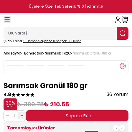
Üyelere Özel Tek Seferlik %10 İndirim
Şuan Trend
5. Element
Cayenne Biber
İpek Pul Biber
Anasayfa
Baharatlar
Sarımsak Tozu
Sarımsak Granül 180 gr
Sarımsak Granül 180 gr
4.8
36 Yorum
30
%
₺ 300.78
₺ 210.55
İndirim
1
Sepete Ekle
Tamamlayıcı Ürünler