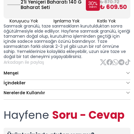
2'li Yeniçeri Baharatı 140 G
₺ 870.72
30
%
₺ 609.50
Baharat Seti
İndirim
Koruyucu Yok
Işınlama Yok
Katkı Yok
Sarımsak granülü, taze sarımsakların kurutulduktan sonra
öğütülmesiyle elde ediliyor. Hayfene sarımsak granülü, içeriği
tamamen doğal olup, kurutulma işleminden geçtiği için
içinde sadece sarımsağın özünü barındırıyor. Taze
sarımsaktan farklı olarak 2-3 yıl gibi uzun bir raf ömrüne
sahip. Yemeklerinize kolaylıkla ekleyebilir, uzun süre taze ve
doğal bir tat deneyimi yaşayabilirsiniz.
Arkadaşın ile paylaş
Menşei
İçindekiler
Nerelerde Kullanılır
Hayfene
Soru - Cevap