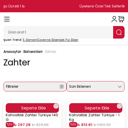
Üyelere Özel Tek Seferlik %10 İndirim
Şuan Trend
5. Element
Cayenne Biber
İpek Pul Biber
Anasayfa
Baharatlar
Zahter
Zahter
Filtreler
Son Eklenen
Sepete Ekle
Sepete Ekle
Kahvaltılık Zahter Türkiye 140
Kahvaltılık Zahter Türkiye - 1
G
Kg
₺ 297.28
₺ 424.68
₺ 813.61
₺ 1,162.30
%
30
%
30