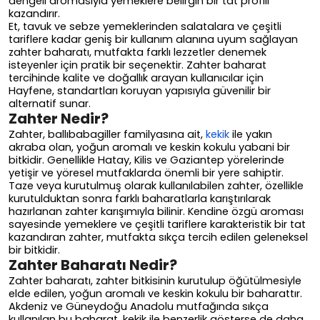
dengeli aromasıyla yemeklere belirgin bir tat profili
kazandırır.
Et, tavuk ve sebze yemeklerinden salatalara ve çeşitli
tariflere kadar geniş bir kullanım alanına uyum sağlayan
zahter baharatı, mutfakta farklı lezzetler denemek
isteyenler için pratik bir seçenektir. Zahter baharat
tercihinde kalite ve doğallık arayan kullanıcılar için
Hayfene, standartları koruyan yapısıyla güvenilir bir
alternatif sunar.
Zahter Nedir?
Zahter, ballıbabagiller familyasına ait,
kekik
ile yakın
akraba olan, yoğun aromalı ve keskin kokulu yabani bir
bitkidir. Genellikle Hatay, Kilis ve Gaziantep yörelerinde
yetişir ve yöresel mutfaklarda önemli bir yere sahiptir.
Taze veya kurutulmuş olarak kullanılabilen zahter, özellikle
kurutulduktan sonra farklı baharatlarla karıştırılarak
hazırlanan zahter karışımıyla bilinir. Kendine özgü aroması
sayesinde yemeklere ve çeşitli tariflere karakteristik bir tat
kazandıran zahter, mutfakta sıkça tercih edilen geleneksel
bir bitkidir.
Zahter Baharatı Nedir?
Zahter baharatı, zahter bitkisinin kurutulup öğütülmesiyle
elde edilen, yoğun aromalı ve keskin kokulu bir baharattır.
Akdeniz ve Güneydoğu Anadolu mutfağında sıkça
kullanılan bu baharat, kekik ile benzerlik gösterse de daha