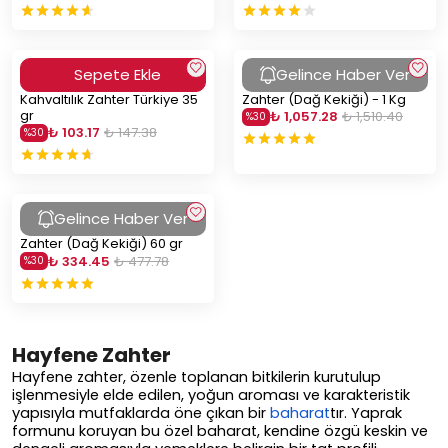
Sepete Ekle
Gelince Haber Ver
Kahvaltılık Zahter Türkiye 35
Zahter (Dağ Kekiği) - 1 Kg
gr
₺ 1,057.28
₺ 1,510.40
%
30
₺ 103.17
₺ 147.38
%
30
Gelince Haber Ver
Zahter (Dağ Kekiği) 60 gr
₺ 334.45
₺ 477.78
%
30
Hayfene Zahter
Hayfene zahter, özenle toplanan bitkilerin kurutulup
işlenmesiyle elde edilen, yoğun aroması ve karakteristik
yapısıyla mutfaklarda öne çıkan bir
baharat
tır. Yaprak
formunu koruyan bu özel baharat, kendine özgü keskin ve