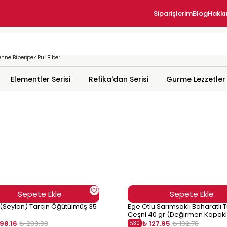
Siparişlerim
Blog
Hakk
nne Biber
İpek Pul Biber
Elementler Serisi
Refika'dan Serisi
Gurme Lezzetler
Sepete Ekle
Sepete Ekle
(Seylan) Tarçın Öğütülmüş 35
Ege Otlu Sarımsaklı Baharatlı T
Çeşni 40 gr (Değirmen Kapakl
198.16
₺ 283.08
₺ 127.95
₺ 182.78
%
30