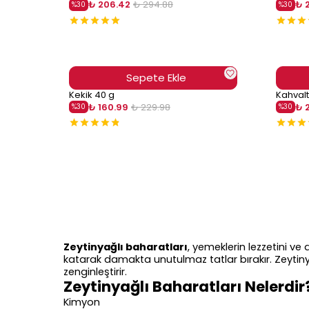
₺ 206.42
₺ 294.88
₺ 
%
30
%
30
Sepete Ekle
Kekik 40 g
Kahvalt
₺ 160.99
₺ 229.98
₺ 
%
30
%
30
Zeytinyağlı baharatları
, yemeklerin lezzetini ve
katarak damakta unutulmaz tatlar bırakır. Zeytin
zenginleştirir.
Zeytinyağlı Baharatları Nelerdir
Kimyon