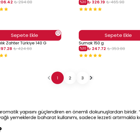
206.42
₺ 294.88
₺ 326.19
₺ 465.98
%
30
Sepete Ekle
Sepete Ekle
ılık Zahter Türkiye 140 G
Sumak 150 g
297.28
₺ 424.68
₺ 247.72
₺ 353.88
%
30
1
2
3
 aromatik yapısını güçlendiren en önemli dokunuşlardan biridir. “
yağlı yemeklerde baharat kullanımı, sadece lezzeti artırmakl
?