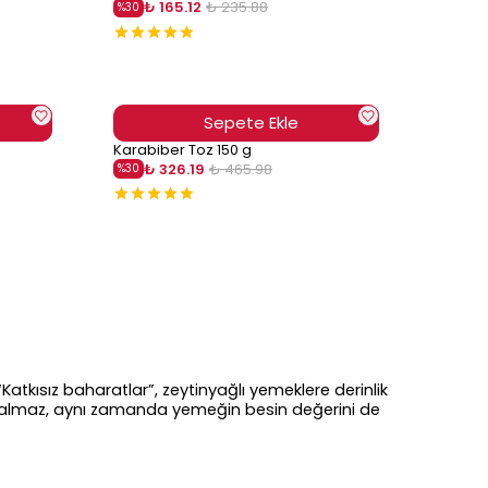
₺ 165.12
₺ 235.88
%
30
Sepete Ekle
Karabiber Toz 150 g
₺ 326.19
₺ 465.98
%
30
Katkısız baharatlar”, zeytinyağlı yemeklere derinlik
a kalmaz, aynı zamanda yemeğin besin değerini de