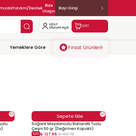
Bize
ımızda
Yardım/Destek
Bayi Girişi
Ulaşın
HESAP
SEPET
Oturum Açın
Fırsat Ürünleri!
Yemeklere Göre
Sepete Ekle
uzlu
Soğanlı Maydanozlu Baharatlı Tuzlu
ı)
Çeşni 50 gr (Değirmen Kapaklı)
₺ 127.95
₺ 182.78
%
30