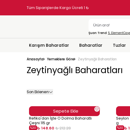
Üyelere Özel Tek Seferlik %10 İndirim
Şuan Trend
5. Element
Caye
Karışım Baharatlar
Baharatlar
Tuzlar
Anasayfa
Yemeklere Göre
Zeytinyağlı Baharatları
Zeytinyağlı Baharatları
Son Eklenen
Sepete Ekle
Refika'dan İşte O Dolma Baharatlı
Seylon 
Çeşni 115 gr
g
₺ 148.60
₺ 212.28
₺ 
%
30
%
30