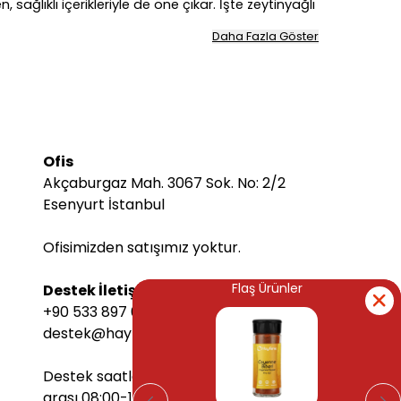
ağlıklı içerikleriyle de öne çıkar. İşte zeytinyağlı
Daha Fazla Göster
ir.
ağlar.
daha lezzetli ve sağlıklı bir alternatif elde
ha da derinleştirebilirsiniz.
sını ve lezzetini katlayabilirsiniz.
Ofis
Akçaburgaz Mah. 3067 Sok. No: 2/2
 yemeklerde kullanılan baharatları saklama
Esenyurt İstanbul
Ofisimizden satışımız yoktur.
Flaş Ürünler
Flaş Ürünler
Destek İletişim Bilgileri
+90 533 897 6068
r. Işınlamasız ve katkısız gerçek baharatları
destek@hayfene.com
n baharatlarıyla mutfağınıza katkısız ve taze
Destek saatlerimiz Pazartesi-Cuma
layabilirsiniz!
arası 08:00-17:00 arasındadır.