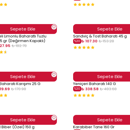
Sepete Ekle
Sepete Ekle
eli Limonlu Baharatlı Tuzlu
Sandviç & Tost Baharatı 45 g
5 gr (Değirmen Kapaklı)
₺ 107.30
₺ 153.28
%
30
127.95
₺ 182.78
Sepete Ekle
Sepete Ekle
 Baharatı Karışımı 25 G
Yeniçeri Baharatı 140 G
119.69
₺ 170.98
₺ 338.58
₺ 483.68
%
30
Sepete Ekle
Sepete Ekle
l Biber (Özel) 150 g
Karabiber Tane 160 Gr