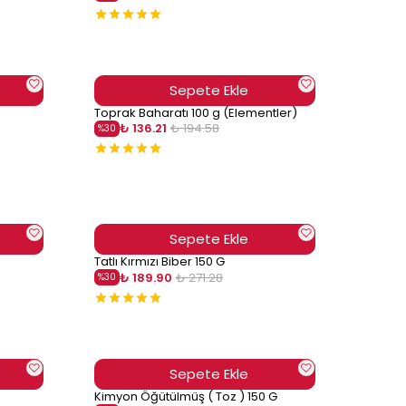
Sepete Ekle
Toprak Baharatı 100 g (Elementler)
₺ 136.21
₺ 194.58
%
30
Sepete Ekle
Tatlı Kırmızı Biber 150 G
₺ 189.90
₺ 271.28
%
30
Sepete Ekle
Kimyon Öğütülmüş ( Toz ) 150 G