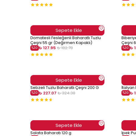
Sepete Ekle
Domatesli Fesleğenli Baharatlı Tuzlu
Biberiy
Çeşni 55 gr (Değirmen Kapaklı)
Çeşni 6
₺ 127.95
₺ 182.78
₺ 
%
30
%
30
Sepete Ekle
Sebzeli Tuzlu Baharatlı Çeşni 200 G
İtalyan
₺ 227.07
₺ 324.38
₺ 
%
30
%
30
Sepete Ekle
Salata Baharatı 120 g
İpek Pu