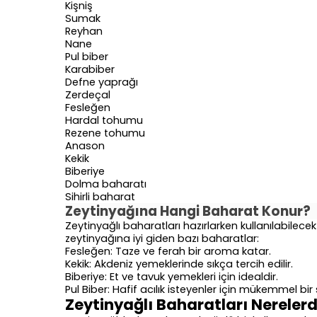
Kişniş
Sumak
Reyhan
Nane
Pul biber
Karabiber
Defne yaprağı
Zerdeçal
Fesleğen
Hardal tohumu
Rezene tohumu
Anason
Kekik
Biberiye
Dolma baharatı
Sihirli baharat
Zeytinyağına Hangi Baharat Konur?
Zeytinyağlı baharatları hazırlarken kullanılabilecek
zeytinyağına iyi giden bazı baharatlar:
Fesleğen: Taze ve ferah bir aroma katar.
Kekik: Akdeniz yemeklerinde sıkça tercih edilir.
Biberiye: Et ve tavuk yemekleri için idealdir.
Pul Biber: Hafif acılık isteyenler için mükemmel bir
Zeytinyağlı Baharatları Nerelerd