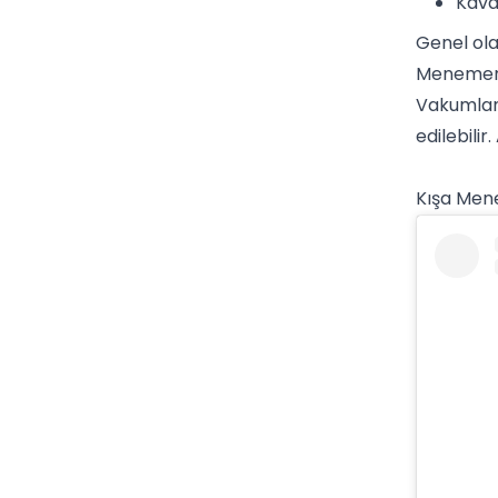
Kava
Genel ol
Menemen 
Vakumlan
edilebilir
Kışa Mene