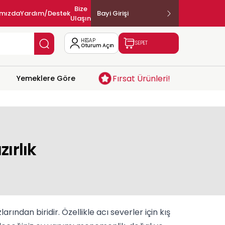
Bize
ımızda
Yardım/Destek
Bayi Girişi
Ulaşın
HESAP
SEPET
Oturum Açın
Fırsat Ürünleri!
Yemeklere Göre
ırlık
ından biridir. Özellikle acı severler için kış