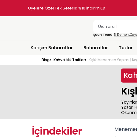
Üyelere Özel Tek Seferlik %10 İndirim
Şuan Trend
5. Element
Caye
Karışım Baharatlar
Baharatlar
Tuzlar
Blog
Kahvaltılık Tarifler
Kışlık Menemen Yapımı | Kışa
Kahv
Kış
Yayınla
Yazar
:
H
Okunma
İçindekiler
Menemenli