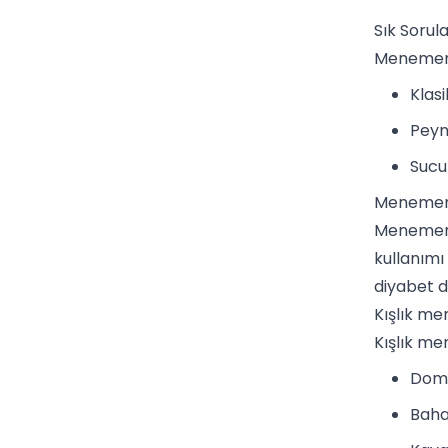
Sık Sorul
Menemenin
Klas
Peyn
Sucu
Menemen 
Menemen, 
kullanımı
diyabet d
Kışlık m
Kışlık me
Doma
Baha