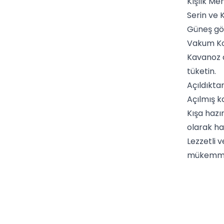
Kışlık M
Serin ve 
Güneş gö
Vakum Ko
Kavanoz a
tüketin.
Açıldıkta
Açılmış k
Kışa hazı
olarak ha
Lezzetli 
mükemmell