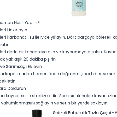
nemen Nasıl Yapılır?
ri Hazırlayın
ri karbonatlı su ile iyice yıkayın. Dört parçaya bölerek 
natın
ri derin bir tencereye alın ve kaynamaya bırakın. Kaynad
ak yaklaşık 20 dakika pişirin.
 ve Sarımsağı Ekleyin
ını kapatmadan hemen önce doğranmış acı biber ve sarımsa
bekletin.
ara Doldurun
rı kaynar su ile sterilize edin. Sosu sıcak halde kavanozla
 vakumlanmasını sağlayın ve serin bir yerde saklayın.
Sebzeli Baharatlı Tuzlu Çeşni -