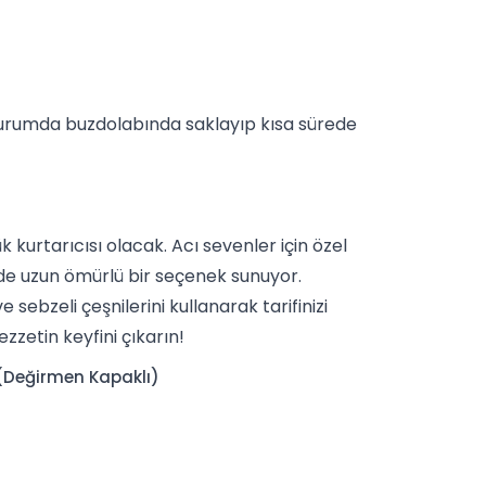
 durumda buzdolabında saklayıp kısa sürede
kurtarıcısı olacak. Acı sevenler için özel
 de uzun ömürlü bir seçenek sunuyor.
 ve
sebzeli çeşnil
erini kullanarak tarifinizi
zzetin keyfini çıkarın!
 (Değirmen Kapaklı)