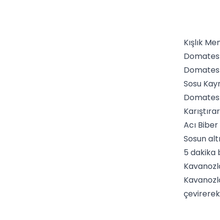
Kışlık Me
Domatesle
Domatesle
Sosu Kay
Domatesle
Karıştırar
Acı Biber
Sosun alt
5 dakika 
Kavanozl
Kavanozla
çevirerek