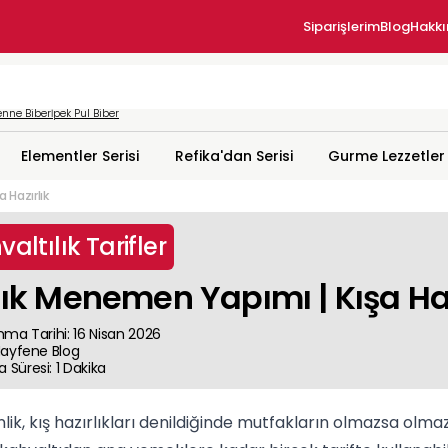
Siparişlerim
Blog
Hakk
nne Biber
İpek Pul Biber
Elementler Serisi
Refika'dan Serisi
Gurme Lezzetler
 Hazırlık
altılık Tarifler
lık Menemen Yapımı | Kışa Haz
nma Tarihi
:
16 Nisan 2026
ayfene
Blog
 Süresi
:
1
Dakika
k, kış hazırlıkları denildiğinde mutfakların olmazsa olmazlar