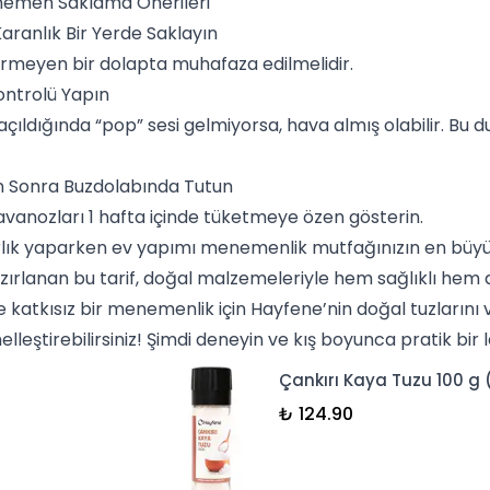
enemen Saklama Önerileri
Karanlık Bir Yerde Saklayın
rmeyen bir dolapta muhafaza edilmelidir.
ntrolü Yapın
çıldığında “pop” sesi gelmiyorsa, hava almış olabilir. Bu
n Sonra Buzdolabında Tutun
avanozları 1 hafta içinde tüketmeye özen gösterin.
rlık yaparken ev yapımı menemenlik mutfağınızın en büyük 
zırlanan bu tarif, doğal malzemeleriyle hem sağlıklı hem
ve katkısız bir menemenlik için
Hayfene
’nin doğal tuzlarını
eştirebilirsiniz! Şimdi deneyin ve kış boyunca pratik bir le
Çankırı Kaya Tuzu 100 g
₺ 124.90