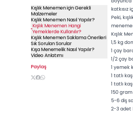
boyunca
Kışlık Menemen için Gerekli
katkısız i
Malzemeler
Peki, kış
Kışlık Menemen Nasıl Yapılır?
Kışlık Menemen Hangi
menemenli
Yemeklerde Kullanılır?
Kışlık Me
Kışlık Menemen Saklama Önerileri
1,5 kg do
Sık Sorulan Sorular
Kışa Menemelik Nasıl Yapılır?
1 çay ba
Video Anlatımı
1/2 çay ba
Paylaş
1 yemek k
1 tatlı k
1 tatlı k
150 gram a
5-6 diş sa
2-3 adet 