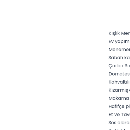
Kışlık Me
Ev yapımı
Meneme
Sabah kah
Çorba Ba
Domate
Kahvaltıl
Kızarmış
Makarna 
Hafifçe p
Et ve Tav
Sos olar