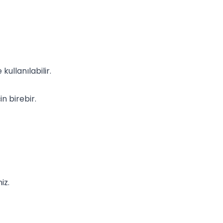
llanılabilir.
n birebir.
iz.