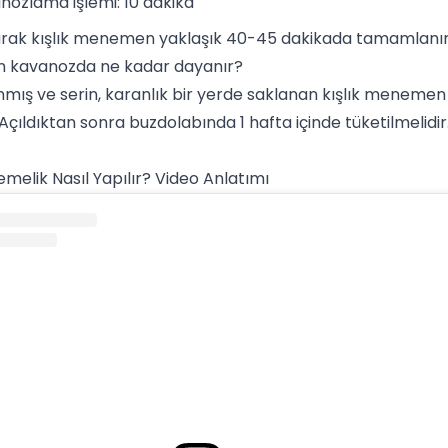
nozlama işlemi: 10 dakika
arak kışlık menemen yaklaşık 40-45 dakikada tamamlanır
kavanozda ne kadar dayanır?
mış ve serin, karanlık bir yerde saklanan kışlık menem
. Açıldıktan sonra buzdolabında 1 hafta içinde tüketilmelidir
melik Nasıl Yapılır? Video Anlatımı