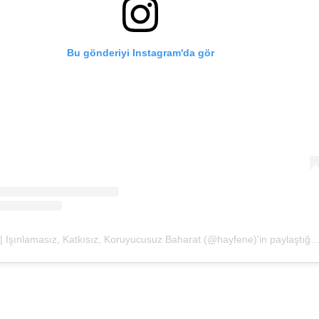
Bu gönderiyi Instagram'da gör
Hayfene | Işınlamasız, Katkısız, Koruyucusuz Baharat (@hayfene)'in paylaştığ