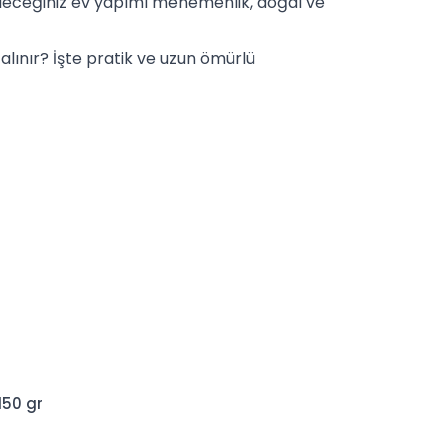
ileceğiniz ev yapımı menemenlik, doğal ve
alınır? İşte pratik ve uzun ömürlü
150 gr