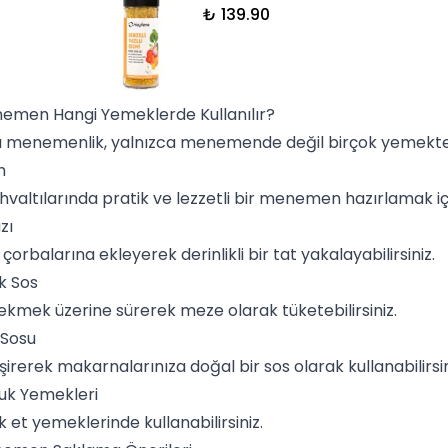
₺ 139.90
nemen Hangi Yemeklerde Kullanılır?
 menemenlik, yalnızca menemende değil birçok yemekte ku
n
valtılarında pratik ve lezzetli bir menemen hazırlamak içi
zı
s
çorba
larına ekleyerek derinlikli bir tat yakalayabilirsiniz.
ık Sos
 ekmek üzerine sürerek
meze
olarak tüketebilirsiniz.
Sosu
işirerek
makarna
larınıza doğal bir
sos
olarak kullanabilirsin
uk Yemekleri
ak
et yemekleri
nde kullanabilirsiniz.