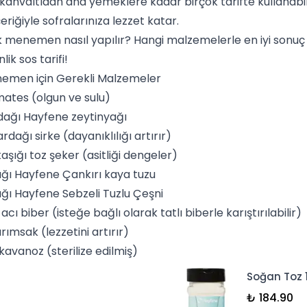
kahvaltı
dan ana yemeklere kadar birçok tarifte kullanab
çeriğiyle sofralarınıza lezzet katar.
lık menemen nasıl yapılır? Hangi malzemelerle en iyi sonuç 
k sos tarifi!
nemen için Gerekli Malzemeler
mates (olgun ve sulu)
rdağı Hayfene
zeytinyağı
rdağı sirke (dayanıklılığı artırır)
aşığı toz şeker (asitliği dengeler)
aşığı Hayfene
Çankırı kaya tuzu
aşığı Hayfene Sebzeli
Tuzlu Çeşni
cı biber (isteğe bağlı olarak tatlı biberle karıştırılabilir)
rımsak (lezzetini artırır)
kavanoz (sterilize edilmiş)
Soğan Toz 
₺ 184.90