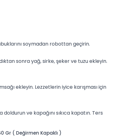
kabuklarını soymadan robottan geçirin.
ıktan sonra yağ, sirke, şeker ve
tuz
u ekleyin.
ğı ekleyin. Lezzetlerin iyice karışması için
ra doldurun ve kapağını sıkıca kapatın. Ters
 60 Gr ( Değirmen Kapaklı )