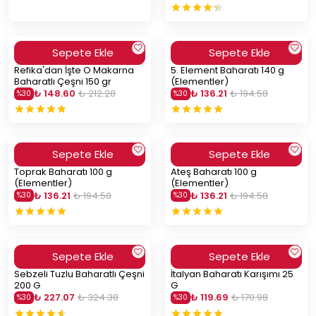
Sepete Ekle
Sepete Ekle
Refika'dan İşte O Makarna
5. Element Baharatı 140 g
Baharatlı Çeşni 150 gr
(Elementler)
₺ 148.60
₺ 212.28
₺ 136.21
₺ 194.58
%
30
%
30
Sepete Ekle
Sepete Ekle
Toprak Baharatı 100 g
Ateş Baharatı 100 g
(Elementler)
(Elementler)
₺ 136.21
₺ 194.58
₺ 136.21
₺ 194.58
%
30
%
30
Sepete Ekle
Sepete Ekle
Sebzeli Tuzlu Baharatlı Çeşni
İtalyan Baharatı Karışımı 25
200 G
G
₺ 227.07
₺ 324.38
₺ 119.69
₺ 170.98
%
30
%
30