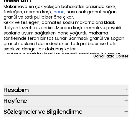
Makarnaya en çok yakışan baharatlar arasında kekik,
fesleğen, mercan köşk,
nane
, sarımsak granül, soğan
granül ve tatlı pul biber öne çıkar.
Kekik ve fesleğen, domates soslu makarnalara klasik
İtalyan lezzeti kazandırır. Mercan köşk kremalı ve peynirli
soslarla uyum sağlarken, nane yoğurtlu makarna
tariflerinde ferah bir tat sunar. Sarımsak granül ve soğan
granül sosların tadını destekler; tatlı pul biber ise hafif
sıcak ve dengeli bir dokunuş katar.
Hayfene olarak bu içerikleri dengeli oranlarda bir araya
Daha Fazla Göster
getirdiğimiz
Makarna ve Pizza Baharatı
ile kullanımı kolay
bir alternatif sunarız.
Makarna İçin En Uygun Baharat
Karışımları
Makarna için en uygun baharat karışımı, hazırladığınız
Hesabım
tarife göre değişir. Kırmızı soslu makarnalarda fesleğen ve
kekik ağırlıklı karışımları; kremalı soslarda mercan köşk ve
Hayfene
sarımsak granülü; fırın makarnalarda ise pul biberle
desteklenen
baharat karışımları
nı tercih edebilirsiniz.
Sözleşmeler ve Bilgilendirme
Makarna ve Pizza Baharatı ile Refika Birgül iş birliğiyle
hazırladığımız
İşte O Makarna Baharatlı Çeşni
, kategori
içinde öne çıkan seçeneklerimiz arasındadır. Farklı
mutfaklardan ilham almak isteyenler için
Dünya Mutfağı