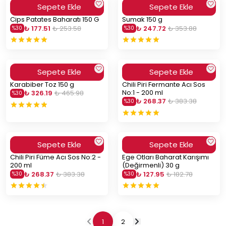
Sepete Ekle
Sepete Ekle
Cips Patates Baharatı 150 G
Sumak 150 g
₺ 177.51
₺ 253.58
₺ 247.72
₺ 353.88
%
30
%
30
Sepete Ekle
Sepete Ekle
Karabiber Toz 150 g
Chili Piri Fermante Acı Sos
No:1 - 200 ml
₺ 326.19
₺ 465.98
%
30
₺ 268.37
₺ 383.38
%
30
Sepete Ekle
Sepete Ekle
Chili Piri Füme Acı Sos No:2 -
Ege Otları Baharat Karışımı
200 ml
(Değirmenli) 30 g
₺ 268.37
₺ 383.38
₺ 127.95
₺ 182.78
%
30
%
30
1
2