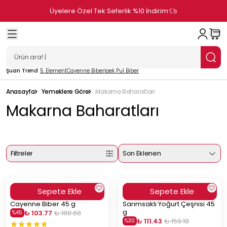
Üyelere Özel Tek Seferlik %10 İndirim
Şuan Trend
5. Element
Cayenne Biber
İpek Pul Biber
Anasayfa
Yemeklere Göre
Makarna Baharatları
Makarna Baharatları
Filtreler
Son Eklenen
Sepete Ekle
Sepete Ekle
Cayenne Biber 45 g
Sarımsaklı Yoğurt Çeşnisi 45
g
₺ 103.77
₺ 188.68
%
45
₺ 111.43
₺ 159.18
%
30