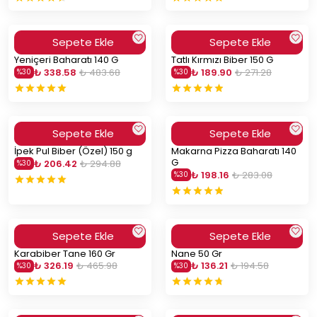
Sepete Ekle
Sepete Ekle
Yeniçeri Baharatı 140 G
Tatlı Kırmızı Biber 150 G
₺ 338.58
₺ 483.68
₺ 189.90
₺ 271.28
%
30
%
30
Sepete Ekle
Sepete Ekle
İpek Pul Biber (Özel) 150 g
Makarna Pizza Baharatı 140
G
₺ 206.42
₺ 294.88
%
30
₺ 198.16
₺ 283.08
%
30
Sepete Ekle
Sepete Ekle
Karabiber Tane 160 Gr
Nane 50 Gr
₺ 326.19
₺ 465.98
₺ 136.21
₺ 194.58
%
30
%
30