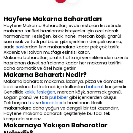
Hayfene Makarna Baharatları
Hayfene Makarna Baharatları, evde restoran lezzetinde
makarna tarifleri hazırlamak isteyenler için özel olarak
harmanlanır. Fesleğen, kekik, nane, mercan köşk, granül
sarımsak ve tatlı pul biber gibi içeriklerin dengeli uyumu;
sade
sos
lardan fırın makarnalara kadar pek çok tarife
Akdeniz ve İtalyan mutfağı esintisi katar.
Makarna baharatları; pratik hafta içi yemeklerinden özenle
hazırlanan davet sofralarına kadar her makarna tarifini
daha aromatik ve özel hale getirir.
Makarna Baharatı Nedir?
Makarna baharatı; makarna, lazanya, pizza ve domates
bazlı soslara tat katmak için kullanılan
baharat
karışımıdır.
Genellikle
kekik
,
fesleğen
, mercan köşk, sarımsak granül,
soğan granül ve tatlı
pul biber
gibi içeriklerden oluşur.
Tek başına
tuz
ve
karabiber
le hazırlanan klasik
makarnalara daha yoğun ve dengeli bir tat kazandırır.
Hayfene makarna baharatı çeşitleriyle bu tadı tek
karışımda sunarız.
Makarnaya Yakışan Baharatlar
Nelerdir?