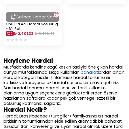
Gelince Haber Ver
Chili Piri Acı Hardal Sos 180 g
- 6'lı Set
₺ 2,401.33
₺ 3,430.47
%
30
Hayfene Hardal
Mutfaklarda kendine özgü keskin tadıyla öne çıkan hardal,
dünya mutfaklarında sıkça kullanılan
baharat
lardan biridir.
Hardal kategorimizde ışınlamasız hardal tohumu ile
katkısız ve koruyucusuz hardal sosunu bir araya getiririz.
Sarı hardal tohumu, hardal sosu ve farklı kullanım
alanlarına uygun seçeneklerle günlük tariflerden özenle
hazırlanan sofralara kadar pek çok yemeğe lezzetli bir
dokunuş katmanızı sağlarız.
Hardal Nedir?
Hardal;
Brassicaceae (turpgiller)
familyasına ait hardal
bitkisinin tohumlarından elde edilen aromatik bir baharat
türüdür. Sarı, kahverengi ve siyah hardal olmak üzere farklı