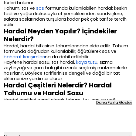
türleri bulunur.
Tohum, toz ve
sos
formunda kullanılabilen hardal; keskin
tadı ve yoğun kokusuyla et yemeklerinden sandviçlere,
salata soslarından turşulara kadar pek çok tarifte tercih
edilir.
Hardal Neyden Yapılır? İçindekiler
Nelerdir?
Hardal, hardal bitkisinin tohumlarından elde edilir. Tohum
formunda doğrudan kullanılabilir; öğütülerek sos ve
baharat karışımları
na da dahil edilebilir.
Hayfene hardal sosu, toz hardal,
kaya tuzu
, sızma
zeytinyağı ve çam balı gibi özenle seçilmiş malzemelerle
hazırlanır. Böylece tariflerinize dengeli ve doğal bir tat
eklemenize yardımcı oluruz.
Hardal Çeşitleri Nelerdir? Hardal
Tohumu ve Hardal Sosu
Hardal çeşitleri genel olarak tohum, toz, sos ve yağ
Daha Fazla Göster
formunda değerlendirilir. Hayfene Hardal kategorisinde en
çok tercih edilen seçenekler arasında sarı hardal tohumu
ve hardal sosu öne çıkar.
Sarı hardal tohumunu yemeklerde, turşularda, soslarda ve
marinatlarda kullanabilirsiniz. Hardal sosu ise sandviç,
hamburger, hot dog, ızgara et, tavuk ve salata tarifleriyle