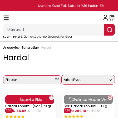
Üyelere Özel Tek Seferlik %10 İndirim
Şuan Trend
5. Element
Cayenne Biber
İpek Pul Biber
Anasayfa
Baharatlar
Hardal
Hardal
Filtreler
Artan Fiyat
Sepete Ekle
Gelince Haber Ver
Hardal Tohumu (Sarı) 70 gr
Sarı Hardal Tohumu - 1 Kg
₺ 86.65
₺ 123.78
₺ 289.10
₺ 413.00
%
30
%
30