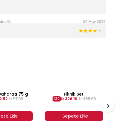
dat O.
24 May 2026
Baharatı 75 g
Piknik Seti
Ekmek B
2.52
₺ 117.88
₺ 326.19
₺ 465.98
%
30
%
30
ete Ekle
Sepete Ekle