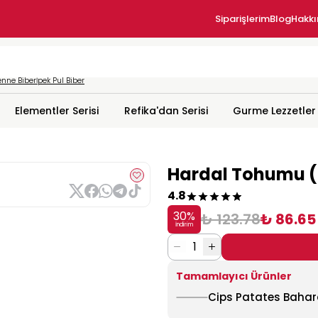
Siparişlerim
Blog
Hakk
nne Biber
İpek Pul Biber
Elementler Serisi
Refika'dan Serisi
Gurme Lezzetler
Hardal Tohumu (S
4.8
30
%
₺ 123.78
₺ 86.65
İndirim
1
Tamamlayıcı Ürünler
Cips Patates Bahar