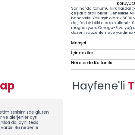
Koruyuc
Sarı hardal tohumu
, kırk hardal
çeşidi olarak bilinir. Genellikle A
baharattır. Yaklaşık olarak 5000
deşifalı bir bitki olarak kullanıl
magnezyum, Omega-3 ve yağ asitl
düzeninidüzenlemeye yardımcı olab
Menşei
İçindekiler
Nerelerde Kullanılır
vap
Hayfene'li
T
etim tesisimizde gluten
r ve alerjenler ayrı
ılsa da, aynı tesis
 vardır. Bu nedenle