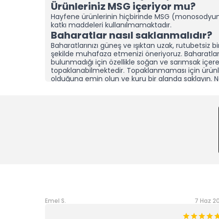
Ürünleriniz MSG içeriyor mu?
Hayfene ürünlerinin hiçbirinde MSG (monosodyu
katkı maddeleri kullanılmamaktadır.
Baharatlar nasıl saklanmalıdır?
Baharatlarınızı güneş ve ışıktan uzak, rutubetsiz b
şekilde muhafaza etmenizi öneriyoruz.
Baharatla
bulunmadığı için özellikle soğan ve sarımsak içer
topaklanabilmektedir. Topaklanmaması için ürünle
olduğuna emin olun ve kuru bir alanda saklayın.
N
yaşıyorsanız, baharatlarınızı sakladığınız dolap/
rutubet giderici aparatlar” yerleştirerek tazeliğin
koruyabilirsiniz.
Topaklanma, ürünün bozulduğu a
kontrol ettikten sonra elinizle tekrar toz haline geti
Ürünlerinizi diğer baharat marka
nedir?
Hayfene olarak ürünlerimizi her zaman son hasat
ürünleriyle üretiyoruz.
Katkı, koruyucu ve dolgu ma
yapay artırıcılar yerine en kaliteli hammaddeleri
sağlıyoruz. Yüksek hacimli üretim yapıp ürünleri 
daha küçük partiler halinde ve daha sık üretim ge
sizlere mümkün olan en taze haliyle ulaşmasını he
uyguladığımız kalite kontrol süreçleriyle hem ürü
Emel S.
7 Haz 2
aşamalarımızın Hayfene standartlarını yansıtmasını
yaklaşım sayesinde sizlere hem lezzetli hem sağlı