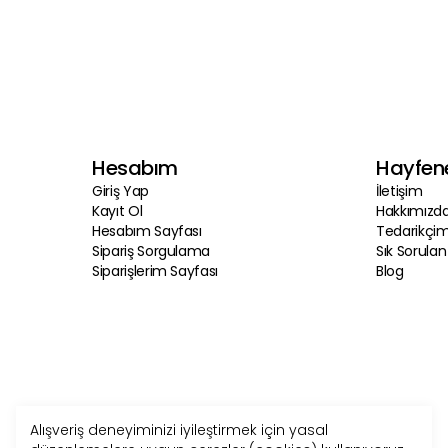
yansıtmasını sağlıyoruz. Tüm bunları birleştirince h
hem de taze ürünleri sizlere mümkün olan en uygu
nedenle fiyatlarımızı başka firmaların fiyatları i
sunduğumuz ürünlerin lezzeti ve kalitesi ile değe
karşılığını aldığınız konusunda içinizi rahatlatacaktı
Hesabım
Hayfen
Giriş Yap
İletişim
Kayıt Ol
Hakkımızd
Hesabım Sayfası
Tedarikçim
Sipariş Sorgulama
Sık Sorulan
Siparişlerim Sayfası
Blog
Alışveriş deneyiminizi iyileştirmek için yasal