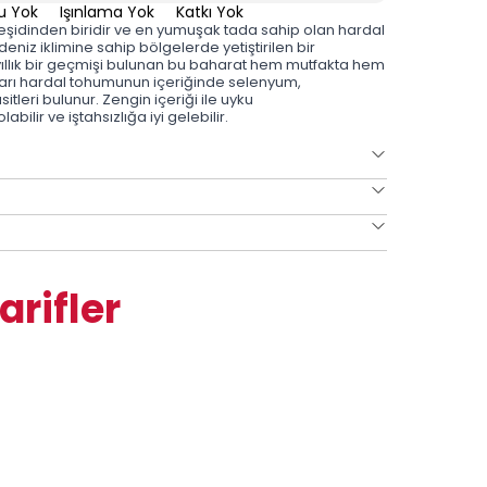
u Yok
Işınlama Yok
Katkı Yok
 çeşidinden biridir ve en yumuşak tada sahip olan hardal
kdeniz iklimine sahip bölgelerde yetiştirilen bir
 yıllık bir geçmişi bulunan bu baharat hem mutfakta hem
ır. Sarı hardal tohumunun içeriğinde selenyum,
eri bulunur. Zengin içeriği ile uyku
ilir ve iştahsızlığa iyi gelebilir.
arifler