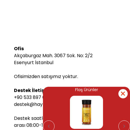
Ofis
Akçaburgaz Mah. 3067 Sok. No: 2/2
Esenyurt İstanbul
Ofisimizden satışımız yoktur.
Flaş Ürünler
Flaş Ürünler
Destek İletişim Bilgileri
+90 533 897 6068
destek@hayfene.com
Destek saatlerimiz Pazartesi-Cuma
arası 08:00-17:00 arasındadır.