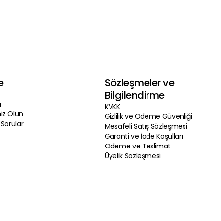
em lezzetli, hem sağlıklı,
n fiyatlar ile sunuyoruz. Bu
le değerlendirmektense
rlendirmek paranızın
r.
e
Sözleşmeler ve
Bilgilendirme
a
KVKK
iz Olun
Gizlilik ve Ödeme Güvenliği
 Sorular
Mesafeli Satış Sözleşmesi
Garanti ve İade Koşulları
Ödeme ve Teslimat
Üyelik Sözleşmesi