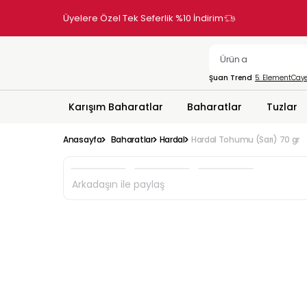
Üyelere Özel Tek Seferlik %10 İndirim
Şuan Trend
5. Element
Caye
Karışım Baharatlar
Baharatlar
Tuzlar
Anasayfa
Baharatlar
Hardal
Hardal Tohumu (Sarı) 70 gr
Arkadaşın ile paylaş