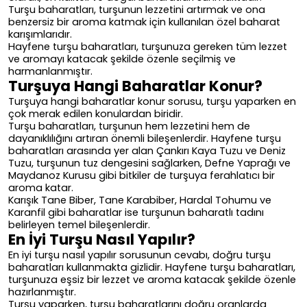
Turşu baharatları, turşunun lezzetini artırmak ve ona
benzersiz bir aroma katmak için kullanılan özel baharat
karışımlarıdır.
Hayfene turşu baharatları, turşunuza gereken tüm lezzet
ve aromayı katacak şekilde özenle seçilmiş ve
harmanlanmıştır.
Turşuya Hangi Baharatlar Konur?
Turşuya hangi baharatlar konur sorusu, turşu yaparken en
çok merak edilen konulardan biridir.
Turşu baharatları, turşunun hem lezzetini hem de
dayanıklılığını artıran önemli bileşenlerdir. Hayfene turşu
baharatları arasında yer alan Çankırı Kaya Tuzu ve Deniz
Tuzu, turşunun tuz dengesini sağlarken, Defne Yaprağı ve
Maydanoz Kurusu gibi bitkiler de turşuya ferahlatıcı bir
aroma katar.
Karışık Tane Biber, Tane Karabiber, Hardal Tohumu ve
Karanfil gibi baharatlar ise turşunun baharatlı tadını
belirleyen temel bileşenlerdir.
En İyi Turşu Nasıl Yapılır?
En iyi turşu nasıl yapılır sorusunun cevabı, doğru turşu
baharatları kullanmakta gizlidir. Hayfene turşu baharatları,
turşunuza eşsiz bir lezzet ve aroma katacak şekilde özenle
hazırlanmıştır.
Turşu yaparken, turşu baharatlarını doğru oranlarda