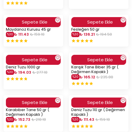
Sepete Ekle
Sepete Ekle
Maydanoz Kurusu 45 gr
Fesleğen 50 gr
₺ 111.43
₺ 159.18
₺ 136.21
₺ 194.58
%
30
%
30
Sepete Ekle
Sepete Ekle
Deniz Tuzu 1000 gr
Karışık Tane Biber 35 gr (
Değirmen Kapaklı )
₺ 194.03
₺ 277.18
%
30
₺ 165.12
₺ 235.88
%
30
Sepete Ekle
Sepete Ekle
Karabiber Tane 50 gr (
Deniz Tuzu 110 gr ( Değirmen
Değirmen Kapaklı )
Kapaklı )
₺ 152.73
₺ 218.18
₺ 111.43
₺ 159.18
%
30
%
30