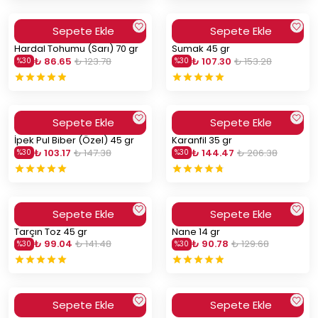
Sepete Ekle
Sepete Ekle
Hardal Tohumu (Sarı) 70 gr
Sumak 45 gr
₺ 86.65
₺ 123.78
₺ 107.30
₺ 153.28
%
30
%
30
Sepete Ekle
Sepete Ekle
İpek Pul Biber (Özel) 45 gr
Karanfil 35 gr
₺ 103.17
₺ 147.38
₺ 144.47
₺ 206.38
%
30
%
30
Sepete Ekle
Sepete Ekle
Tarçın Toz 45 gr
Nane 14 gr
₺ 99.04
₺ 141.48
₺ 90.78
₺ 129.68
%
30
%
30
Sepete Ekle
Sepete Ekle