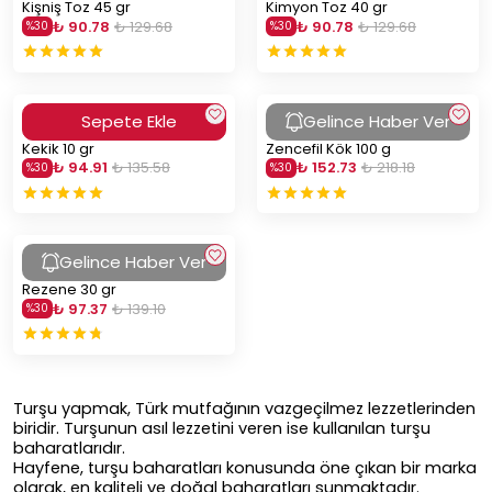
Kişniş Toz 45 gr
Kimyon Toz 40 gr
₺ 90.78
₺ 129.68
₺ 90.78
₺ 129.68
%
30
%
30
Sepete Ekle
Gelince Haber Ver
Kekik 10 gr
Zencefil Kök 100 g
₺ 94.91
₺ 135.58
₺ 152.73
₺ 218.18
%
30
%
30
Gelince Haber Ver
Rezene 30 gr
₺ 97.37
₺ 139.10
%
30
Turşu yapmak, Türk mutfağının vazgeçilmez lezzetlerinden
biridir. Turşunun asıl lezzetini veren ise kullanılan turşu
baharatlarıdır.
Hayfene, turşu baharatları konusunda öne çıkan bir marka
olarak, en kaliteli ve doğal baharatları sunmaktadır.