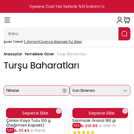
Üyelere Özel Tek Seferlik %10 İndirim
Şuan Trend
5. Element
Cayenne Biber
İpek Pul Biber
Anasayfa
Yemeklere Göre
Turşu Baharatları
Turşu Baharatları
Filtreler
Son Eklenen
Sepete Ekle
Sepete Ekle
Çankırı Kaya Tuzu 100 g
Sarımsak Granül 180 gr
(Değirmen Kapaklı)
₺ 210.55
₺ 300.78
%
30
₺ 111.43
₺ 159.18
%
30