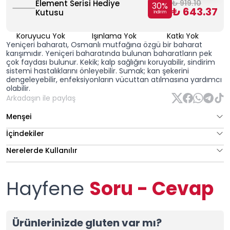
Element Serisi Hediye
₺ 919.10
30
%
₺ 643.37
Kutusu
İndirim
Koruyucu Yok
Işınlama Yok
Katkı Yok
Yeniçeri baharatı, Osmanlı mutfağına özgü bir baharat
karışımıdır. Yeniçeri baharatında bulunan baharatların pek
çok faydası bulunur. Kekik; kalp sağlığını koruyabilir, sindirim
sistemi hastalıklarını önleyebilir. Sumak; kan şekerini
dengeleyebilir, enfeksiyonların vücuttan atılmasına yardımcı
olabilir.
Arkadaşın ile paylaş
Menşei
İçindekiler
Nerelerde Kullanılır
Hayfene
Soru - Cevap
Ürünlerinizde gluten var mı?