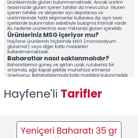
Ürünlerimizde gluten bulunmamaktadır. Ancak üretim
tesisimizde gluten içeren tahıllar da mevcuttur.
Gluten
içeren tahıllar ve alerjenler ayrı depolansa ve
üretimlerinde farklı ekipmanlar kullanılsa da, aynı tesis
içerisinde bulunmaları sebebiyle bulaşma ihtimali vardır.
Bu nedenle ürünlerimiz eser miktarda gluten içerebilir.
Ürünleriniz MSG içeriyor mu?
Hayfene ürünlerinin hiçbirinde MSG (monosodyum
glutamat) veya diğer katkı maddeleri
kullanılmamaktadır.
Baharatlar nasıl saklanmalıdır?
Baharatlarınızı güneş ve ışıktan uzak, rutubetsiz bir
ortamda, ağzı kapalı şekilde muhafaza etmenizi
öneriyoruz.
Baharatlarımızda katkı maddesi bulunmadığı
için özellikle soğan ve sarımsak içeren karışım
baharatlarımız topaklanabilmektedir. Topaklanmaması
Hayfene'li
Tarifler
için ürünlerimizin ağzının kapalı olduğuna emin olun ve
kuru bir alanda saklayın.
Nemli bir bölgede yaşıyorsanız,
baharatlarınızı sakladığınız dolap/çekmeceye “nem alıcı
ve rutubet giderici aparatlar” yerleştirerek tazeliğini daha
uzun süre koruyabilirsiniz.
Topaklanma, ürünün bozulduğu
anlamına gelmez. Ürününüzü kontrol ettikten sonra
elinizle tekrar toz haline getirerek kullanabilirsiniz.
Ürünlerinizi diğer baharat
Yeniçeri Baharatı 35 gr
markalarından ayıran nedir?