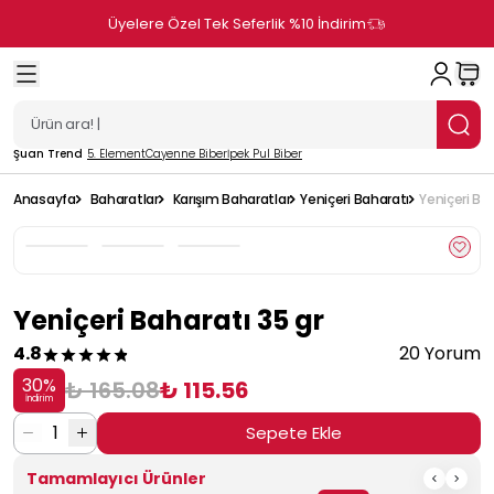
Üyelere Özel Tek Seferlik %10 İndirim
Şuan Trend
5. Element
Cayenne Biber
İpek Pul Biber
Anasayfa
Baharatlar
Karışım Baharatlar
Yeniçeri Baharatı
Yeniçeri Ba
Yeniçeri Baharatı 35 gr
4.8
20 Yorum
30
%
₺ 165.08
₺ 115.56
İndirim
1
Sepete Ekle
Tamamlayıcı Ürünler