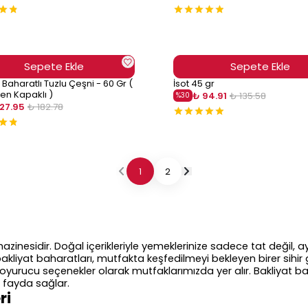
Sepete Ekle
Sepete Ekle
 Baharatlı Tuzlu Çeşni - 60 Gr (
İsot 45 gr
en Kapaklı )
₺ 94.91
₺ 135.58
%
30
127.95
₺ 182.78
1
2
 hazinesidir. Doğal içerikleriyle yemeklerinize sadece tat değil
iyat baharatları, mutfakta keşfedilmeyi bekleyen birer sihir g
ve doyurucu seçenekler olarak mutfaklarımızda yer alır. Bakliyat b
 fayda sağlar.
ri