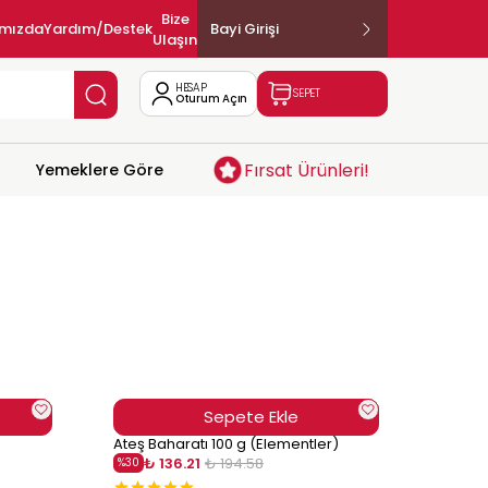
Bize
ımızda
Yardım/Destek
Bayi Girişi
Ulaşın
HESAP
SEPET
Oturum Açın
Fırsat Ürünleri!
Yemeklere Göre
Sepete Ekle
Ateş Baharatı 100 g (Elementler)
₺ 136.21
₺ 194.58
%
30