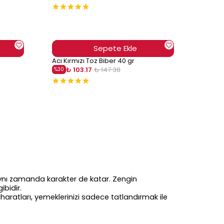
Sepete Ekle
Acı Kırmızı Toz Biber 40 gr
₺ 103.17
₺ 147.38
%
30
, aynı zamanda karakter de katar. Zengin
ibidir.
aharatları, yemeklerinizi sadece tatlandırmak ile