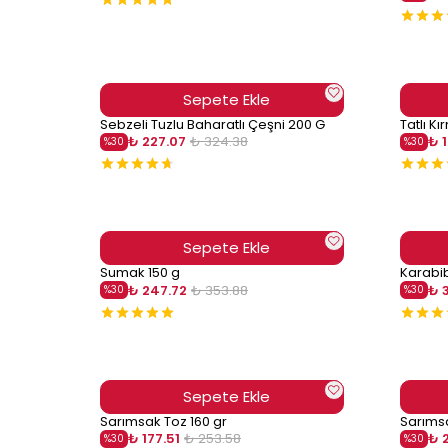
Sepete Ekle
Sebzeli Tuzlu Baharatlı Çeşni 200 G
Tatlı Kı
₺ 227.07
₺ 324.38
₺ 
%
30
%
30
Sepete Ekle
Sumak 150 g
Karabib
₺ 247.72
₺ 353.88
₺ 
%
30
%
30
Sepete Ekle
Sarımsak Toz 160 gr
Sarımsa
₺ 177.51
₺ 253.58
₺ 
%
30
%
30