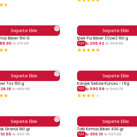
Sepete Ekle
Sepete Ekle
rmızı Biber 150 G
İpek Pul Biber (Özel) 150 g
189.90
₺ 271.28
₺ 206.42
₺ 294.88
%
30
Sepete Ekle
Sepete Ekle
er Toz 150 g
Karışık Sebze Kurusu - 1 Kg
326.19
₺ 465.98
₺ 590.59
₺ 843.70
%
30
Sepete Ekle
Sepete Ekle
k Granül 180 gr
Tatlı Kırmızı Biber 430 gr
210.55
₺ 300.78
₺ 355.10
₺ 507.28
%
30