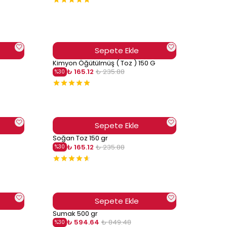
Sepete Ekle
Kimyon Öğütülmüş ( Toz ) 150 G
₺ 165.12
₺ 235.88
%
30
Sepete Ekle
Soğan Toz 150 gr
₺ 165.12
₺ 235.88
%
30
Sepete Ekle
Sumak 500 gr
₺ 594.64
₺ 849.48
%
30