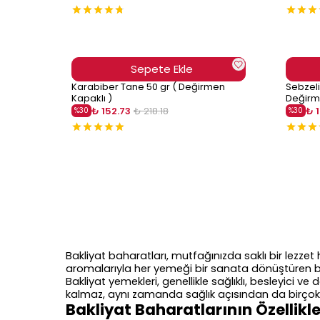
Sepete Ekle
Karabiber Tane 50 gr ( Değirmen
Sebzeli
Kapaklı )
Değirm
₺ 152.73
₺ 218.18
₺ 
%
30
%
30
Bakliyat baharatları, mutfağınızda saklı bir lezzet
aromalarıyla her yemeği bir sanata dönüştüren bakl
Bakliyat yemekleri, genellikle sağlıklı, besleyici 
kalmaz, aynı zamanda sağlık açısından da birçok
Bakliyat Baharatlarının Özellikle