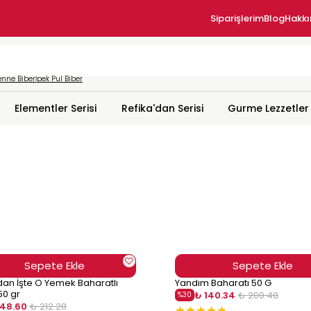
Siparişlerim
Blog
Hakk
nne Biber
İpek Pul Biber
Elementler Serisi
Refika'dan Serisi
Gurme Lezzetler
Sepete Ekle
Sepete Ekle
dan İşte O Yemek Baharatlı
Yandım Baharatı 50 G
50 gr
₺ 140.34
₺ 200.48
%
30
148.60
₺ 212.28