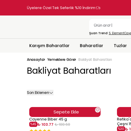
Üyelere Özel Tek Seferlik %10 İndirim
Şuan Trend
5. Element
Caye
Karışım Baharatlar
Baharatlar
Tuzlar
Anasayfa
Yemeklere Göre
Bakliyat Baharatları
Bakliyat Baharatları
Son Eklenen
Sepete Ekle
Cayenne Biber 45 g
Refika'
Çeşni 1
₺ 103.77
₺ 188.68
%
45
₺ 
%
30