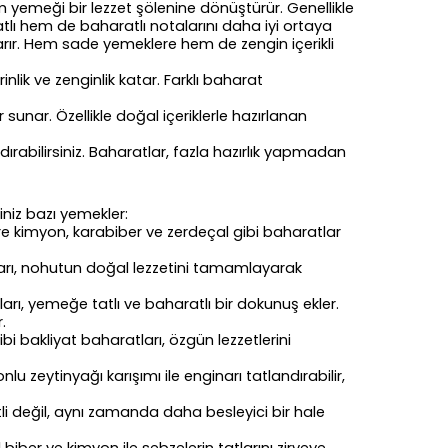
üm yemeği bir lezzet şölenine dönüştürür. Genellikle
tlı hem de baharatlı notalarını daha iyi ortaya
arır. Hem sade yemeklere hem de zengin içerikli
lik ve zenginlik katar. Farklı baharat
r sunar. Özellikle doğal içeriklerle hazırlanan
dırabilirsiniz. Baharatlar, fazla hazırlık yapmadan
iniz bazı yemekler:
re kimyon, karabiber ve zerdeçal gibi baharatlar
tları, nohutun doğal lezzetini tamamlayarak
arı, yemeğe tatlı ve baharatlı bir dokunuş ekler.
.
gibi bakliyat baharatları, özgün lezzetlerini
lu zeytinyağı karışımı ile enginarı tatlandırabilir,
tli değil, aynı zamanda daha besleyici bir hale