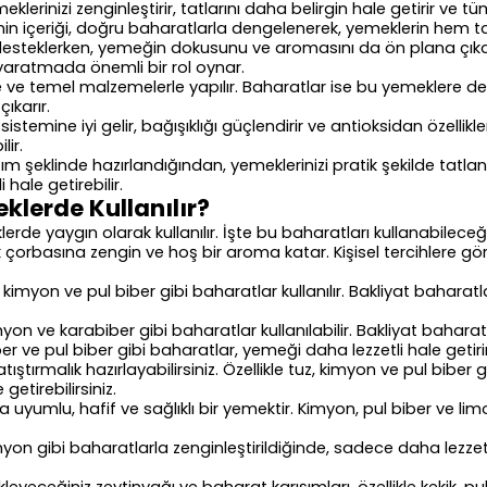
lerinizi zenginleştirir, tatlarını daha belirgin hale getirir ve t
in içeriği, doğru baharatlarla dengelenerek, yemeklerin hem ta
ini desteklerken, yemeğin dokusunu ve aromasını da ön plana çık
 yaratmada önemli bir rol oynar.
ve temel malzemelerle yapılır. Baharatlar ise bu yemeklere derin
ıkarır.
istemine iyi gelir, bağışıklığı güçlendirir ve antioksidan özellikle
lir.
şım şeklinde hazırlandığından, yemeklerinizi pratik şekilde tatlan
ale getirebilir.
klerde Kullanılır?
erde yaygın olarak kullanılır. İşte bu baharatları kullanabileceğ
çorbasına zengin ve hoş bir aroma katar. Kişisel tercihlere gö
 kimyon ve pul biber gibi baharatlar kullanılır. Bakliyat bahara
n ve karabiber gibi baharatlar kullanılabilir. Bakliyat baharatl
er ve pul biber gibi baharatlar, yemeği daha lezzetli hale getirir
tıştırmalık hazırlayabilirsiniz. Özellikle tuz, kimyon ve pul biber 
etirebilirsiniz.
 uyumlu, hafif ve sağlıklı bir yemektir. Kimyon, pul biber ve limon
kimyon gibi baharatlarla zenginleştirildiğinde, sadece daha lezze