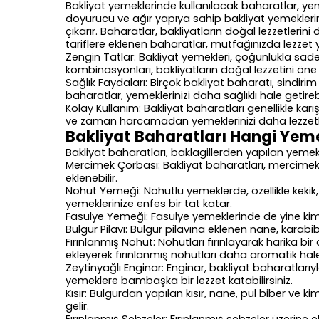
Bakliyat yemeklerinde kullanılacak baharatlar, yemek
doyurucu ve ağır yapıya sahip bakliyat yemeklerin
çıkarır. Baharatlar, bakliyatların doğal lezzetler
tariflere eklenen baharatlar, mutfağınızda lezzet
Zengin Tatlar: Bakliyat yemekleri, çoğunlukla sade 
kombinasyonları, bakliyatların doğal lezzetini öne ç
Sağlık Faydaları: Birçok bakliyat baharatı, sindirim s
baharatlar, yemeklerinizi daha sağlıklı hale getirebi
Kolay Kullanım: Bakliyat baharatları genellikle karı
ve zaman harcamadan yemeklerinizi daha lezzetli h
Bakliyat Baharatları Hangi Yeme
Bakliyat baharatları, baklagillerden yapılan yemekl
Mercimek Çorbası: Bakliyat baharatları, mercimek 
eklenebilir.
Nohut Yemeği: Nohutlu yemeklerde, özellikle kekik,
yemeklerinize enfes bir tat katar.
Fasulye Yemeği: Fasulye yemeklerinde de yine kimyo
Bulgur Pilavı: Bulgur pilavına eklenen nane, karabib
Fırınlanmış Nohut: Nohutları fırınlayarak harika bir a
ekleyerek fırınlanmış nohutları daha aromatik hale g
Zeytinyağlı Enginar: Enginar, bakliyat baharatlarıyla
yemeklere bambaşka bir lezzet katabilirsiniz.
Kısır: Bulgurdan yapılan kısır, nane, pul biber ve 
gelir.