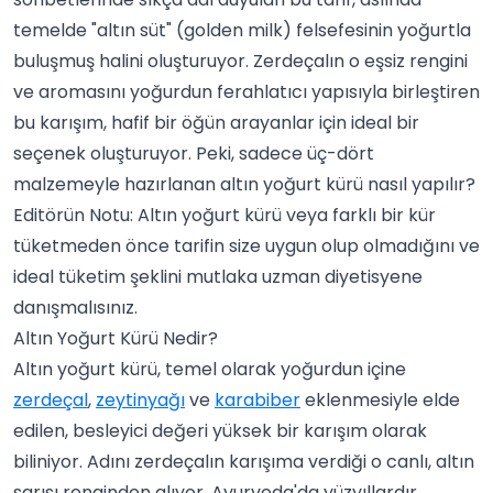
temelde "altın süt" (golden milk) felsefesinin yoğurtla
buluşmuş halini oluşturuyor. Zerdeçalın o eşsiz rengini
ve aromasını yoğurdun ferahlatıcı yapısıyla birleştiren
bu karışım, hafif bir öğün arayanlar için ideal bir
seçenek oluşturuyor. Peki, sadece üç-dört
malzemeyle hazırlanan altın yoğurt kürü nasıl yapılır?
Editörün Notu: Altın yoğurt kürü veya farklı bir kür
tüketmeden önce tarifin size uygun olup olmadığını ve
ideal tüketim şeklini mutlaka uzman diyetisyene
danışmalısınız.
Altın Yoğurt Kürü Nedir?
Altın yoğurt kürü, temel olarak yoğurdun içine
zerdeçal
,
zeytinyağı
ve
karabiber
eklenmesiyle elde
edilen, besleyici değeri yüksek bir karışım olarak
biliniyor. Adını zerdeçalın karışıma verdiği o canlı, altın
sarısı renginden alıyor. Ayurveda'da yüzyıllardır