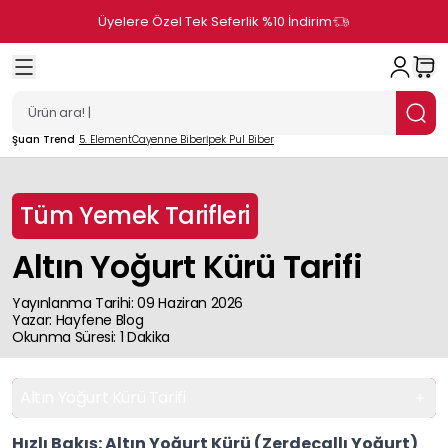
Üyelere Özel Tek Seferlik %10 İndirim
Şuan Trend
5. Element
Cayenne Biber
İpek Pul Biber
Tüm Yemek Tarifleri
Altın Yoğurt Kürü Tarifi
Yayınlanma Tarihi
:
09 Haziran 2026
Yazar
:
Hayfene
Blog
Okunma Süresi
:
1
Dakika
Altın Yoğurt Kürü Tarifi
Hızlı Bakış: Altın Yoğurt Kürü (Zerdeçallı Yoğurt)