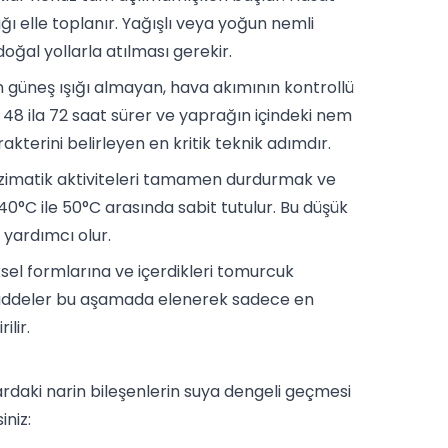
ı elle toplanır. Yağışlı veya yoğun nemli
ğal yollarla atılması gerekir.
 güneş ışığı almayan, hava akımının kontrollü
48 ila 72 saat sürer ve yaprağın içindeki nem
kterini belirleyen en kritik teknik adımdır.
enzimatik aktiviteleri tamamen durdurmak ve
e 40°C ile 50°C arasında sabit tutulur. Bu düşük
 yardımcı olur.
sel formlarına ve içerdikleri tomurcuk
ı maddeler bu aşamada elenerek sadece en
lir.
daki narin bileşenlerin suya dengeli geçmesi
iniz: