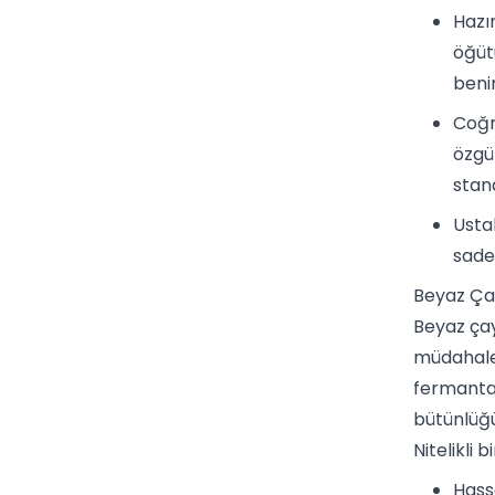
Hazı
öğüt
beni
Coğr
özgü
stand
Usta
sade
Beyaz Çay
Beyaz çay
müdahale 
fermantas
bütünlüğ
Nitelikli
Hass