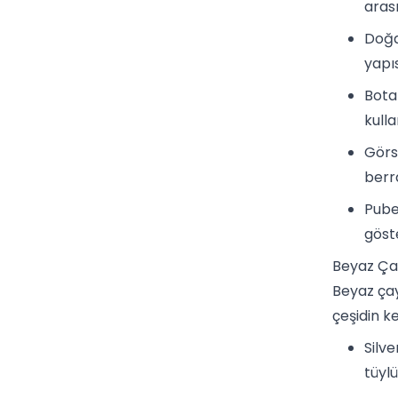
aras
Doğa
yapı
Bota
kulla
Görs
berra
Pube
göste
Beyaz Çay
Beyaz çay
çeşidin k
Silv
tüyl