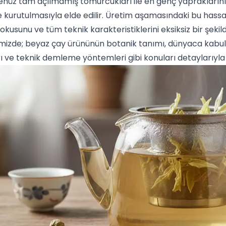
henüz tam açılmamış tomurcukları ile en genç yaprakların
e kurutulmasıyla elde edilir. Üretim aşamasındaki bu hassa
okusunu ve tüm teknik karakteristiklerini eksiksiz bir şek
imizde;
beyaz çay
ürününün botanik tanımı, dünyaca kabul gö
 ve teknik demleme yöntemleri gibi konuları detaylarıyla 