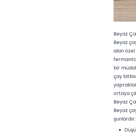
Beyaz Ça
Beyaz çay
alan özel
fermantas
bir müdah
çay bitki
yapraklar
ortaya çı
Beyaz Çay
Beyaz çay
şunlardır:
Düşü