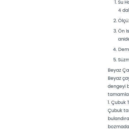
Su H
4 da
Ölçü:
Ön Is
anid
Deml
Süzm
Beyaz Çay
Beyaz çay
dengeyi b
tamamlayı
1. Çubuk 
Çubuk
ta
bulandıra
bozmadan 