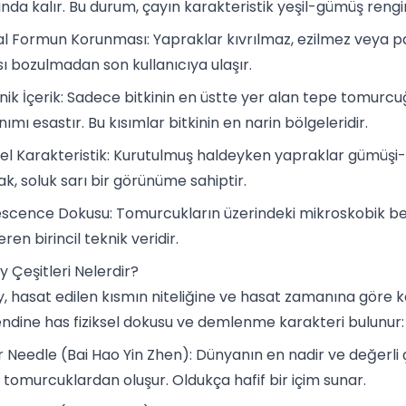
ında kalır. Bu durum, çayın karakteristik yeşil-gümüş rengi
l Formun Korunması: Yapraklar kıvrılmaz, ezilmez veya par
sı bozulmadan son kullanıcıya ulaşır.
nik İçerik: Sadece bitkinin en üstte yer alan tepe tomurcu
nımı esastır. Bu kısımlar bitkinin en narin bölgeleridir.
el Karakteristik: Kurutulmuş haldeyken yapraklar gümüşi-y
k, soluk sarı bir görünüme sahiptir.
scence Dokusu: Tomurcukların üzerindeki mikroskobik beyaz
ren birincil teknik veridir.
 Çeşitleri Nelerdir?
, hasat edilen kısmın niteliğine ve hasat zamanına göre kend
endine has fiziksel dokusu ve demlenme karakteri bulunur:
er Needle (Bai Hao Yin Zhen): Dünyanın en nadir ve değerli
ü tomurcuklardan oluşur. Oldukça hafif bir içim sunar.