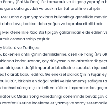
e Peony (Bai Mu Dan): Bir tomurcuk ve iki genç yaprağın b
e göre daha gövdeli ve baskın bir tat profiline sahiptir.
 Mei: Daha olgun yaprakların kullanıldığı, genellikle mevsi
 daha koyu, tadı ise daha yoğun ve topraksı niteliktedir.
 Mei: Genellikle Xiao Bai tipi çay çalılarından elde edilen
rcuk oranına sahip çeşittir.
 Kültürü ve Tarihçesi
, kökenleri antik Çin’in derinliklerine, özellikle Tang (MS
klarına kadar uzanan, çay dünyasının en aristokratik ge
ce bir içecek değil, imparatorluk ailesine sadakat nişanesi
ea) olarak kabul edilirdi. Geleneksel olarak Çin'in Fujian ey
 bu kültür, bitkinin en doğal halini ve işlenmemiş saflığını t
 tarihsel süreçte şu teknik ve kültürel aşamalardan geçe
ratorluk Mirası: Song Hanedanlığı döneminde beyaz çay o 
n zarafeti üzerine incelemeler yazmış ve saray seremonile