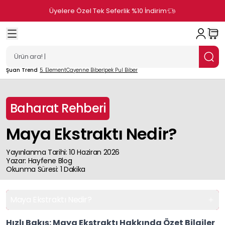
Üyelere Özel Tek Seferlik %10 İndirim
Şuan Trend
5. Element
Cayenne Biber
İpek Pul Biber
Baharat Rehberi
Maya Ekstraktı Nedir?
Yayınlanma Tarihi
:
10 Haziran 2026
Yazar
:
Hayfene
Blog
Okunma Süresi
:
1
Dakika
Maya Ekstraktı Nedir?
Hızlı Bakış: Maya Ekstraktı Hakkında Özet Bilgiler