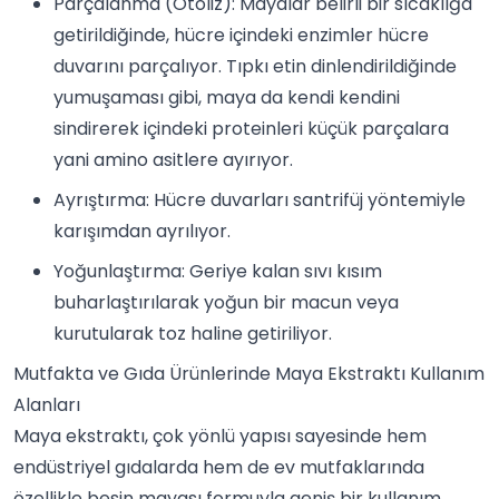
Parçalanma (Otoliz): Mayalar belirli bir sıcaklığa
getirildiğinde, hücre içindeki enzimler hücre
duvarını parçalıyor. Tıpkı etin dinlendirildiğinde
yumuşaması gibi, maya da kendi kendini
sindirerek içindeki proteinleri küçük parçalara
yani amino asitlere ayırıyor.
Ayrıştırma: Hücre duvarları santrifüj yöntemiyle
karışımdan ayrılıyor.
Yoğunlaştırma: Geriye kalan sıvı kısım
buharlaştırılarak yoğun bir macun veya
kurutularak toz haline getiriliyor.
Mutfakta ve Gıda Ürünlerinde Maya Ekstraktı Kullanım
Alanları
Maya ekstraktı, çok yönlü yapısı sayesinde hem
endüstriyel gıdalarda hem de ev mutfaklarında
özellikle besin mayası formuyla geniş bir kullanım