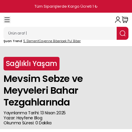
Üyelere Özel Tek Seferlik %10 İndirim
Şuan Trend
5. Element
Cayenne Biber
İpek Pul Biber
Sağlıklı Yaşam
Mevsim Sebze ve
Meyveleri Bahar
Tezgahlarında
Yayınlanma Tarihi
:
13 Nisan 2025
Yazar
:
Hayfene
Blog
Okunma Süresi
:
0
Dakika