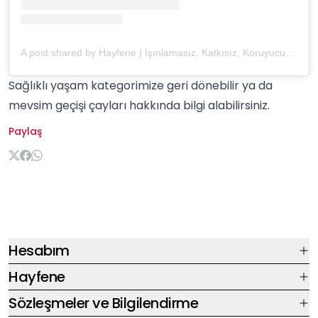
A post shared by Hayfene | Işınlamasız, Katkısız, Koruyucusuz Baharat (@hayfene)
Sağlıklı yaşam
kategorimize geri dönebilir ya da
mevsim geçişi çayları
hakkında bilgi alabilirsiniz.
Paylaş
Hesabım
Hayfene
Sözleşmeler ve Bilgilendirme