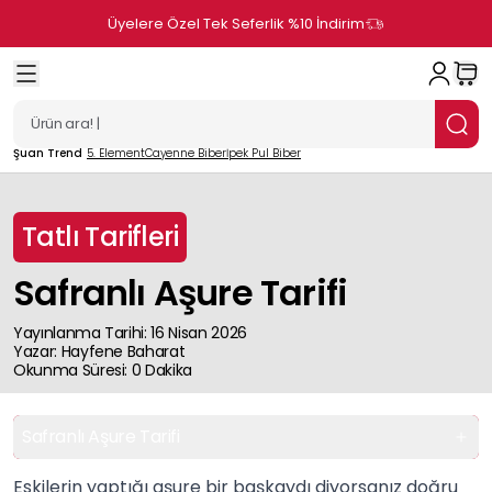
Üyelere Özel Tek Seferlik %10 İndirim
Şuan Trend
5. Element
Cayenne Biber
İpek Pul Biber
Tatlı Tarifleri
Safranlı Aşure Tarifi
Yayınlanma Tarihi
:
16 Nisan 2026
Yazar
:
Hayfene
Baharat
Okunma Süresi
:
0
Dakika
Safranlı Aşure Tarifi
Eskilerin yaptığı aşure bir başkaydı diyorsanız doğru