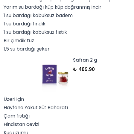
Yarım su bardağı küp küp doğranmış incir
1 su bardağı kabuksuz badem
1 su bardağı fındık
1 su bardağı kabuksuz fıstık
Bir çimdik
tuz
1,5 su bardağı şeker
Safran 2 g
₺ 489.90
Üzeri için
Hayfene
Yakut Süt Baharatı
Çam fıstığı
Hindistan cevizi
Kuş üzümü