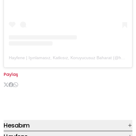
Hayfene | Işınlamasız, Katkısız, Koruyucusuz Baharat (@hayfene)'in paylaştığı bir gönderi
Paylaş
Hesabım