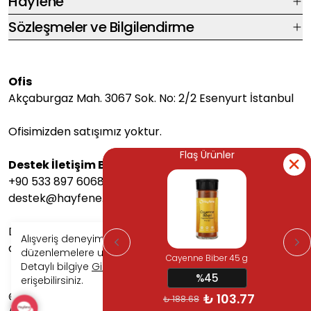
Hayfene
Sözleşmeler ve Bilgilendirme
Ofis
Akçaburgaz Mah. 3067 Sok. No: 2/2 Esenyurt İstanbul
Ofisimizden satışımız yoktur.
Flaş Ürünler
Flaş Ürünler
Destek İletişim Bilgileri
+90 533 897 6068
destek@hayfene.com
Destek saatlerimiz Pazartesi-Cuma arası 08:00-17:00
Alışveriş deneyiminizi iyileştirmek için yasal
arasındadır.
düzenlemelere uygun çerezler (cookies) kullanıyoruz.
Cayenne Biber 45 g
Cayenne Biber 45 g
Detaylı bilgiye
Gizlilik ve Çerez Politikası
sayfamızdan
%45
%45
erişebilirsiniz.
₺ 103.77
₺ 103.77
©2025 Hayfene Tüm Hakları Saklıdır. Dijital Pazarlama
Reddet
Kabul Et
₺ 188.68
₺ 188.68