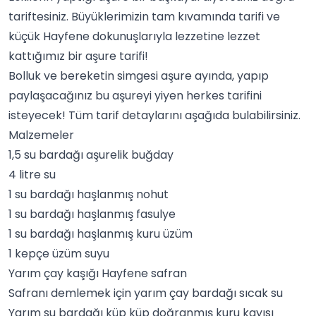
tariftesiniz. Büyüklerimizin tam kıvamında tarifi ve
küçük
Hayfene
dokunuşlarıyla lezzetine lezzet
kattığımız bir aşure tarifi!
Bolluk ve bereketin simgesi aşure ayında, yapıp
paylaşacağınız bu aşureyi yiyen herkes tarifini
isteyecek! Tüm tarif detaylarını aşağıda bulabilirsiniz.
Malzemeler
1,5 su bardağı aşurelik buğday
4 litre su
1 su bardağı haşlanmış nohut
1 su bardağı haşlanmış fasulye
1 su bardağı haşlanmış kuru üzüm
1 kepçe üzüm suyu
Yarım çay kaşığı Hayfene
safran
Safranı demlemek için yarım çay bardağı sıcak su
Yarım su bardağı küp küp doğranmış kuru kayısı