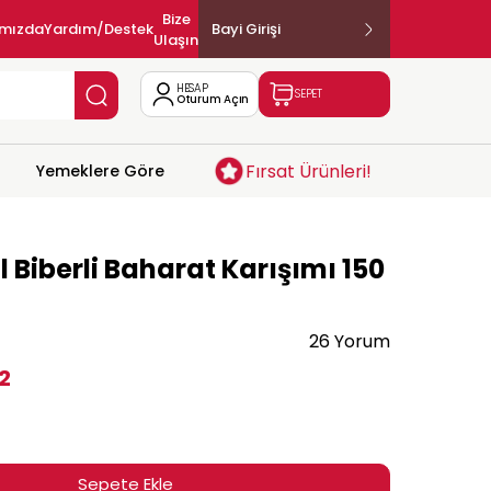
Bize
ımızda
Yardım/Destek
Bayi Girişi
Ulaşın
HESAP
SEPET
Oturum Açın
Fırsat Ürünleri!
Yemeklere Göre
l Biberli Baharat Karışımı 150
26 Yorum
2
Sepete Ekle