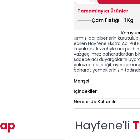
Tamamlayıcı Ürünler
Çam Fıstığı - 1 Kg
Koruyuc
Kırmızı acı biberlerin kurutulu
edilen Hayfene
Ekstra Acı Pul B
koyulmaz lezzetiyle
acı pul bib
vazgeçilmez baharatlardan biri
sadece acı duyargalarını uyar
yalnızca acı değil, aynı zamand
baharat yemeklerinizin tadınd
Menşei
İçindekiler
Nerelerde Kullanılır
vap
Hayfene'li
T