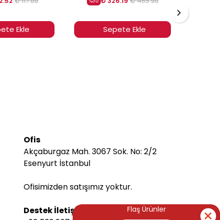
2.52
₺ 117.88
₺ 326.19
₺ 465.98
%
30
%
30
ete Ekle
Sepete Ekle
Ofis
Akçaburgaz Mah. 3067 Sok. No: 2/2
Esenyurt İstanbul
Ofisimizden satışımız yoktur.
Flaş Ürünler
Flaş Ürünler
Destek İletişim Bilgileri