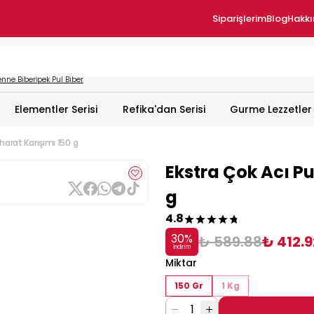
Siparişlerim
Blog
Hakk
nne Biber
İpek Pul Biber
Elementler Serisi
Refika'dan Serisi
Gurme Lezzetler
aharat Karışımı 150 g
Ekstra Çok Acı Pu
g
4.8
30
%
₺ 589.88
₺ 412.9
İndirim
Miktar
150 Gr
1 Kg
1