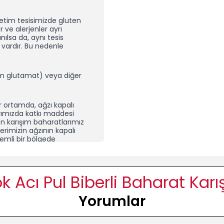
etim tesisimizde gluten
r ve alerjenler ayrı
ılsa da, aynı tesis
 vardır. Bu nedenle
m glutamat) veya diğer
ir ortamda, ağzı kapalı
rımızda katkı maddesi
en karışım baharatlarımız
rimizin ağzının kapalı
emli bir bölgede
çekmeceye “nem alıcı ve
i daha uzun süre
nlamına gelmez. Ürününüzü
rerek kullanabilirsiniz.
k Acı Pul Biberli Baharat Karı
larından ayıran
Yorumlar
tan özenle seçilmiş tarım
lzemesi kullanmıyor; lezzeti
 kaynağında seçerek