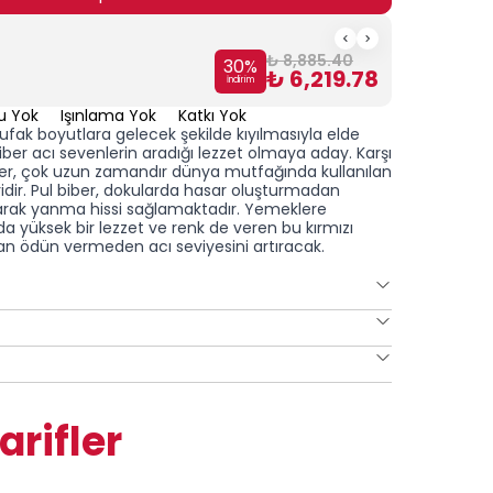
₺ 8,885.40
30
%
Acı Bi
₺ 6,219.78
İndirim
u Yok
Işınlama Yok
Katkı Yok
p ufak boyutlara gelecek şekilde kıyılmasıyla elde
iber
acı sevenlerin aradığı lezzet olmaya aday.
Karşı
er
, çok uzun zamandır dünya mutfağında kullanılan
dir. Pul biber, dokularda hasar oluşturmadan
arak yanma hissi sağlamaktadır.
Yemeklere
a yüksek bir lezzet ve renk de veren bu kırmızı
an ödün vermeden acı seviyesini artıracak.
arifler