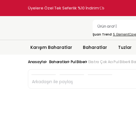
Üyelere Özel Tek Seferlik %10 İndirim
Şuan Trend
5. Element
Caye
Karışım Baharatlar
Baharatlar
Tuzlar
Anasayfa
Baharatlar
Pul Biber
Ekstra Çok Acı Pul Biberli B
Arkadaşın ile paylaş