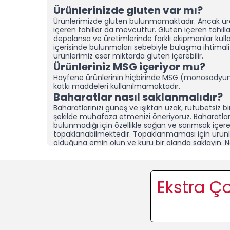
Ürünlerinizde gluten var mı?
Ürünlerimizde gluten bulunmamaktadır. Ancak ür
içeren tahıllar da mevcuttur.
Gluten içeren tahılla
depolansa ve üretimlerinde farklı ekipmanlar kullan
içerisinde bulunmaları sebebiyle bulaşma ihtimali
ürünlerimiz eser miktarda gluten içerebilir.
Ürünleriniz MSG içeriyor mu?
Hayfene ürünlerinin hiçbirinde MSG (monosodyu
katkı maddeleri kullanılmamaktadır.
Baharatlar nasıl saklanmalıdır?
Baharatlarınızı güneş ve ışıktan uzak, rutubetsiz b
şekilde muhafaza etmenizi öneriyoruz.
Baharatla
bulunmadığı için özellikle soğan ve sarımsak içer
topaklanabilmektedir. Topaklanmaması için ürünle
olduğuna emin olun ve kuru bir alanda saklayın.
N
yaşıyorsanız, baharatlarınızı sakladığınız dolap/
rutubet giderici aparatlar” yerleştirerek tazeliğin
koruyabilirsiniz.
Topaklanma, ürünün bozulduğu a
kontrol ettikten sonra elinizle tekrar toz haline geti
Ekstra Ço
Ürünlerinizi diğer baharat marka
nedir?
Hayfene olarak ürünlerimizi her zaman son hasat
ürünleriyle üretiyoruz.
Katkı, koruyucu ve dolgu ma
yapay artırıcılar yerine en kaliteli hammaddeleri