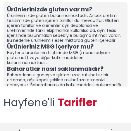
Ürünlerinizde gluten var mı?
Ürünlerimizde gluten bulunmamaktadır. Ancak üretim
tesisimizde gluten içeren tahıllar da mevcuttur.
Gluten
içeren tahıllar ve alerjenler ayrı depolansa ve
üretimlerinde farklı ekipmanlar kullanılsa da, aynı tesis
içerisinde bulunmaları sebebiyle bulaşma ihtimali vardır.
Bu nedenle ürünlerimiz eser miktarda gluten içerebilir.
Ürünleriniz MSG içeriyor mu?
Hayfene ürünlerinin hiçbirinde MSG (monosodyum
glutamat) veya diğer katkı maddeleri
kullanılmamaktadır.
Baharatlar nasıl saklanmalıdır?
Baharatlarınızı güneş ve ışıktan uzak, rutubetsiz bir
ortamda, ağzı kapalı şekilde muhafaza etmenizi
öneriyoruz.
Baharatlarımızda katkı maddesi bulunmadığı
için özellikle soğan ve sarımsak içeren karışım
baharatlarımız topaklanabilmektedir. Topaklanmaması
Hayfene'li
Tarifler
için ürünlerimizin ağzının kapalı olduğuna emin olun ve
kuru bir alanda saklayın.
Nemli bir bölgede yaşıyorsanız,
baharatlarınızı sakladığınız dolap/çekmeceye “nem alıcı
ve rutubet giderici aparatlar” yerleştirerek tazeliğini daha
uzun süre koruyabilirsiniz.
Topaklanma, ürünün bozulduğu
anlamına gelmez. Ürününüzü kontrol ettikten sonra
elinizle tekrar toz haline getirerek kullanabilirsiniz.