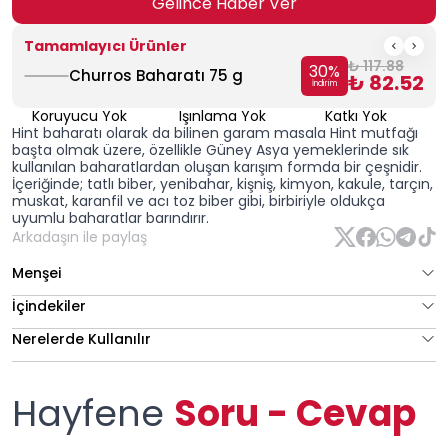
Gelince Haber Ver
Tamamlayıcı Ürünler
₺ 117.88
30
%
Churros Baharatı 75 g
₺ 82.52
İndirim
Koruyucu Yok
Işınlama Yok
Katkı Yok
Hint baharatı olarak da bilinen
garam masala
Hint mutfağı
başta olmak üzere, özellikle Güney Asya yemeklerinde sık
kullanılan baharatlardan oluşan karışım formda bir çeşnidir.
İçeriğinde; tatlı biber, yenibahar, kişniş, kimyon, kakule, tarçın,
muskat, karanfil ve acı toz biber gibi, birbiriyle oldukça
uyumlu baharatlar barındırır.
Arkadaşın ile paylaş
Menşei
İçindekiler
Nerelerde Kullanılır
Hayfene
Soru - Cevap