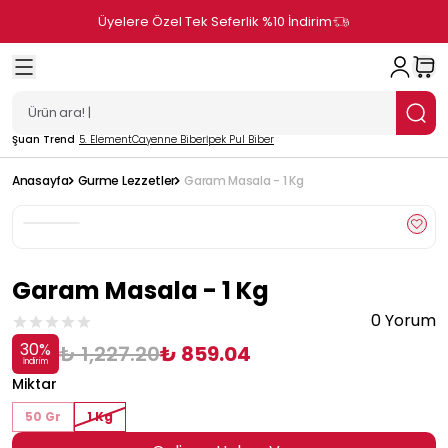
Üyelere Özel Tek Seferlik %10 İndirim
Şuan Trend
5. Element
Cayenne Biber
İpek Pul Biber
Anasayfa
Gurme Lezzetler
Garam Masala - 1 Kg
Garam Masala - 1 Kg
0 Yorum
30
%
₺ 1,227.20
₺ 859.04
İndirim
Miktar
50 Gr
1 Kg