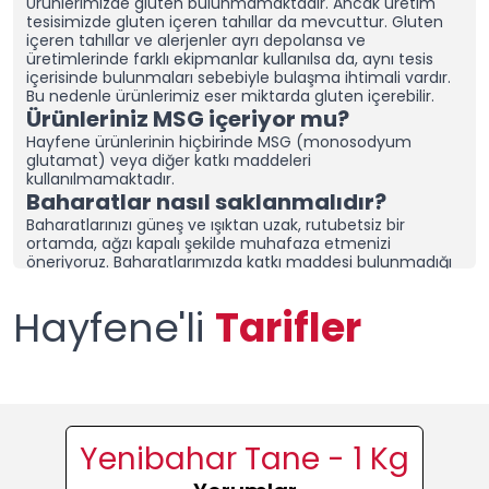
Ürünlerimizde gluten bulunmamaktadır. Ancak üretim
tesisimizde gluten içeren tahıllar da mevcuttur.
Gluten
içeren tahıllar ve alerjenler ayrı depolansa ve
üretimlerinde farklı ekipmanlar kullanılsa da, aynı tesis
içerisinde bulunmaları sebebiyle bulaşma ihtimali vardır.
Bu nedenle ürünlerimiz eser miktarda gluten içerebilir.
Ürünleriniz MSG içeriyor mu?
Hayfene ürünlerinin hiçbirinde MSG (monosodyum
glutamat) veya diğer katkı maddeleri
kullanılmamaktadır.
Baharatlar nasıl saklanmalıdır?
Baharatlarınızı güneş ve ışıktan uzak, rutubetsiz bir
ortamda, ağzı kapalı şekilde muhafaza etmenizi
öneriyoruz.
Baharatlarımızda katkı maddesi bulunmadığı
için özellikle soğan ve sarımsak içeren karışım
baharatlarımız topaklanabilmektedir. Topaklanmaması
Hayfene'li
Tarifler
için ürünlerimizin ağzının kapalı olduğuna emin olun ve
kuru bir alanda saklayın.
Nemli bir bölgede yaşıyorsanız,
baharatlarınızı sakladığınız dolap/çekmeceye “nem alıcı
ve rutubet giderici aparatlar” yerleştirerek tazeliğini daha
uzun süre koruyabilirsiniz.
Topaklanma, ürünün bozulduğu
anlamına gelmez. Ürününüzü kontrol ettikten sonra
elinizle tekrar toz haline getirerek kullanabilirsiniz.
Ürünlerinizi diğer baharat
Yenibahar Tane - 1 Kg
markalarından ayıran nedir?