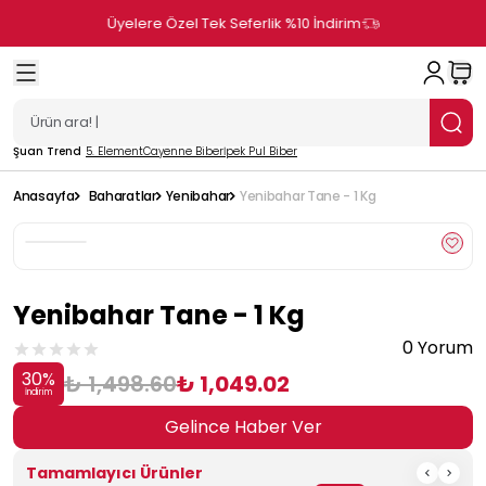
Üyelere Özel Tek Seferlik %10 İndirim
Şuan Trend
5. Element
Cayenne Biber
İpek Pul Biber
Anasayfa
Baharatlar
Yenibahar
Yenibahar Tane - 1 Kg
Yenibahar Tane - 1 Kg
0 Yorum
30
%
₺ 1,498.60
₺ 1,049.02
İndirim
Gelince Haber Ver
Tamamlayıcı Ürünler