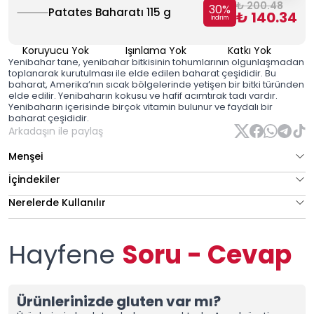
₺ 200.48
30
%
Patates Baharatı 115 g
₺ 140.34
İndirim
Koruyucu Yok
Işınlama Yok
Katkı Yok
Yenibahar tane, yenibahar bitkisinin tohumlarının olgunlaşmadan
toplanarak kurutulması ile elde edilen baharat çeşididir. Bu
baharat, Amerika’nın sıcak bölgelerinde yetişen bir bitki türünden
elde edilir. Yenibaharın kokusu ve hafif acımtırak tadı vardır.
Yenibaharın içerisinde birçok vitamin bulunur ve faydalı bir
baharat çeşididir.
Arkadaşın ile paylaş
Menşei
İçindekiler
Nerelerde Kullanılır
Hayfene
Soru - Cevap
Ürünlerinizde gluten var mı?