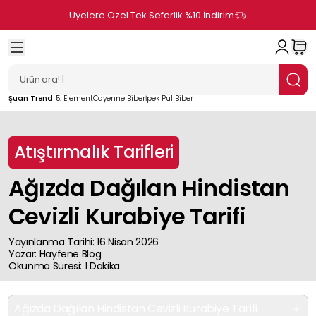
Üyelere Özel Tek Seferlik %10 İndirim
Şuan Trend
5. Element
Cayenne Biber
İpek Pul Biber
Atıştırmalık Tarifleri
Ağızda Dağılan Hindistan
Cevizli Kurabiye Tarifi
Yayınlanma Tarihi
:
16 Nisan 2026
Yazar
:
Hayfene
Blog
Okunma Süresi
:
1
Dakika
Ağızda Dağılan Hindistan Cevizli Kurabiye Tarifi