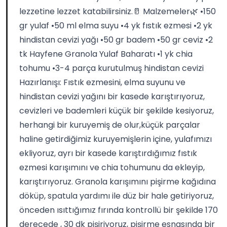
lezzetine lezzet katabilirsiniz.🥛 Malzemeler🌿 •150
gr yulaf •50 ml elma suyu •4 yk fıstık ezmesi •2 yk
hindistan cevizi yağı •50 gr badem •50 gr ceviz •2
tk Hayfene Granola Yulaf Baharatı •1 yk chia
tohumu •3-4 parça kurutulmuş hindistan cevizi
Hazırlanışı: Fıstık ezmesini, elma suyunu ve
hindistan cevizi yağını bir kasede karıştırıyoruz,
cevizleri ve bademleri küçük bir şekilde kesiyoruz,
herhangi bir kuruyemiş de olur,küçük parçalar
haline getirdiğimiz kuruyemişlerin içine, yulafımızı
ekliyoruz, ayrı bir kasede karıştırdığımız fıstık
ezmesi karışımını ve chia tohumunu da ekleyip,
karıştırıyoruz. Granola karışımını pişirme kağıdına
döküp, spatula yardımı ile düz bir hale getiriyoruz,
önceden ısıttığımız fırında kontrollü bir şekilde 170
derecede , 30 dk pişiriyoruz, pişirme esnasında bir