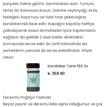
parçalar haline getirin. Sarımsakları ezin. Tümünü
temiz bir kavanoza koyun. Üzerine zeytinyağı, sirke,
fesleğen
, kaya tuzu ve taze taze çekeceğiniz
karabiber
inizi ilave edin. Kapağını kapatıp hafifçe
çalkalayarak sosun domatesleri iyice kaplamasını
sağlayın. Bu şekilde 2 saat kadar dinlendirin.
Sonrasında servis edin. Bu tarifi kahvaltıda da,
yemekler
in yanında da servis edebilirsiniz. Afiyet
olsun!
Karabiber Tane 160 Gr
₺ 359.90
Dereotlu Poğaça Tadında
Beyaz peynir ve dereotu ikilisi aşina olduğumuz ve çok