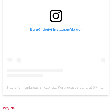
Bu gönderiyi Instagram'da gör
Hayfene | Işınlamasız, Katkısız, Koruyucusuz Baharat (@hayfene)'in paylaştığı bir gönderi
Paylaş