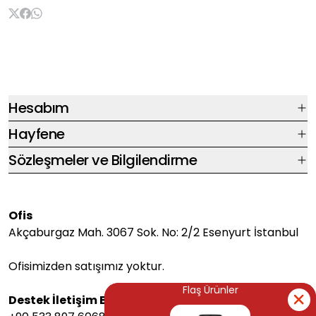
Hesabım
Hayfene
Sözleşmeler ve Bilgilendirme
Ofis
Akçaburgaz Mah. 3067 Sok. No: 2/2 Esenyurt İstanbul
Ofisimizden satışımız yoktur.
Flaş Ürünler
Flaş Ürünler
Destek İletişim Bilgileri