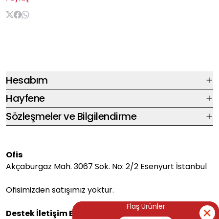
Hesabım
Hayfene
Sözleşmeler ve Bilgilendirme
Ofis
Akçaburgaz Mah. 3067 Sok. No: 2/2 Esenyurt İstanbul
Ofisimizden satışımız yoktur.
Flaş Ürünler
Flaş Ürünler
Destek İletişim Bilgileri