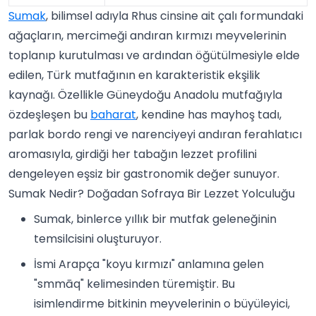
Sumak
, bilimsel adıyla Rhus cinsine ait çalı formundaki
ağaçların, mercimeği andıran kırmızı meyvelerinin
toplanıp kurutulması ve ardından öğütülmesiyle elde
edilen, Türk mutfağının en karakteristik ekşilik
kaynağı. Özellikle Güneydoğu Anadolu mutfağıyla
özdeşleşen bu
baharat
, kendine has mayhoş tadı,
parlak bordo rengi ve narenciyeyi andıran ferahlatıcı
aromasıyla, girdiği her tabağın lezzet profilini
dengeleyen eşsiz bir gastronomik değer sunuyor.
Sumak Nedir? Doğadan Sofraya Bir Lezzet Yolculuğu
Sumak, binlerce yıllık bir mutfak geleneğinin
temsilcisini oluşturuyor.
İsmi Arapça "koyu kırmızı" anlamına gelen
"smmāq" kelimesinden türemiştir. Bu
isimlendirme bitkinin meyvelerinin o büyüleyici,