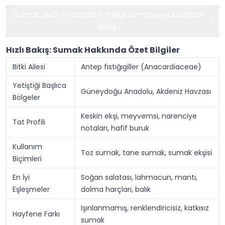
Sumak Nedir? Sofraların Yakut Kırmızısı ve Kullanım
Sırları
Hızlı Bakış: Sumak Hakkında Özet Bilgiler
Bitki Ailesi
Antep fıstığıgiller (Anacardiaceae)
Yetiştiği Başlıca
Güneydoğu Anadolu, Akdeniz Havzası
Bölgeler
Keskin ekşi, meyvemsi, narenciye
Tat Profili
notaları, hafif buruk
Kullanım
Toz sumak, tane sumak, sumak ekşisi
Biçimleri
En İyi
Soğan salatası, lahmacun, mantı,
Eşleşmeler
dolma harçları, balık
Işınlanmamış, renklendiricisiz, katkısız
Hayfene Farkı
sumak