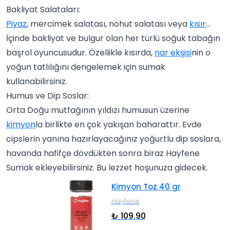
Bakliyat Salataları:
Piyaz
, mercimek salatası, nohut salatası veya
kısır
...
İçinde bakliyat ve bulgur olan her türlü soğuk tabağın
başrol oyuncusudur. Özellikle kısırda,
nar ekşisi
nin o
yoğun tatlılığını dengelemek için sumak
kullanabilirsiniz.
Humus ve Dip Soslar:
Orta Doğu mutfağının yıldızı humusun üzerine
kimyon
la birlikte en çok yakışan baharattır. Evde
cipslerin yanına hazırlayacağınız yoğurtlu dip soslara,
havanda hafifçe dövdükten sonra biraz Hayfene
Sumak ekleyebilirsiniz. Bu lezzet hoşunuza gidecek.
Kimyon Toz 40 gr
Hayfene
₺ 109.90