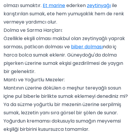
olmazı sumaktır.
Et marine
ederken
zeytinyağı
ile
karıştırılan sumak, ete hem yumuşaklık hem de renk
vermeye yardımcı olur.
Dolma ve Sarma Harçları:
Özellikle ekşili olması makbul olan zeytinyağlı yaprak
sarması, patlıcan dolması ve
biber dolması
nda iç
harca bolca sumak eklenir. Güneydoğu'da dolma
pişerken üzerine sumak ekşisi gezdirilmesi de yaygın
bir gelenektir.
Mantı ve Yoğurtlu Mezeler:
Mantının üzerine dökülen o meşhur tereyağlı sosun
içine pul biberle birlikte sumak eklemeyi denediniz mi?
Ya da süzme yoğurtlu bir mezenin üzerine serpilmiş
sumak, lezzetin yanı sıra görsel bir şölen de sunar.
Yoğurdun kremamsı dokusuyla sumağın meyvemsi
ekşiliği birbirini kusursuzca tamamlar.