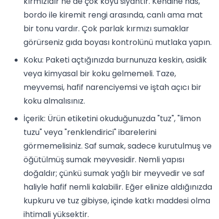
kırmızıdır ne de çok koyu siyahtır. Kendine has,
bordo ile kiremit rengi arasında, canlı ama mat
bir tonu vardır. Çok parlak kırmızı sumaklar
görürseniz gıda boyası kontrolünü mutlaka yapın.
Koku: Paketi açtığınızda burnunuza keskin, asidik
veya kimyasal bir koku gelmemeli. Taze,
meyvemsi, hafif narenciyemsi ve iştah açıcı bir
koku almalısınız.
İçerik: Ürün etiketini okuduğunuzda "tuz", "limon
tuzu" veya "renklendirici" ibarelerini
görmemelisiniz. Saf sumak, sadece kurutulmuş ve
öğütülmüş sumak meyvesidir. Nemli yapısı
doğaldır; çünkü sumak yağlı bir meyvedir ve saf
haliyle hafif nemli kalabilir. Eğer elinize aldığınızda
kupkuru ve tuz gibiyse, içinde katkı maddesi olma
ihtimali yüksektir.