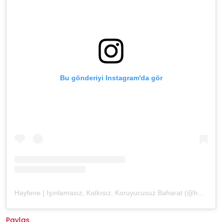
Bu gönderiyi Instagram'da gör
Hayfene | Işınlamasız, Katkısız, Koruyucusuz Baharat (@hayfene)'in paylaştığı bir gönderi
Paylaş