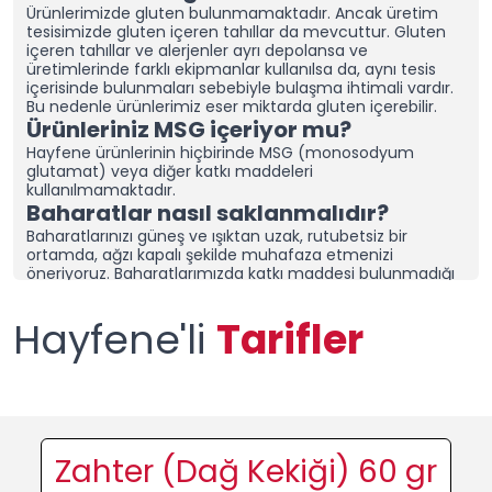
Ürünlerimizde gluten bulunmamaktadır. Ancak üretim
tesisimizde gluten içeren tahıllar da mevcuttur.
Gluten
içeren tahıllar ve alerjenler ayrı depolansa ve
üretimlerinde farklı ekipmanlar kullanılsa da, aynı tesis
içerisinde bulunmaları sebebiyle bulaşma ihtimali vardır.
Bu nedenle ürünlerimiz eser miktarda gluten içerebilir.
Ürünleriniz MSG içeriyor mu?
Hayfene ürünlerinin hiçbirinde MSG (monosodyum
glutamat) veya diğer katkı maddeleri
kullanılmamaktadır.
Baharatlar nasıl saklanmalıdır?
Baharatlarınızı güneş ve ışıktan uzak, rutubetsiz bir
ortamda, ağzı kapalı şekilde muhafaza etmenizi
öneriyoruz.
Baharatlarımızda katkı maddesi bulunmadığı
için özellikle soğan ve sarımsak içeren karışım
baharatlarımız topaklanabilmektedir. Topaklanmaması
Hayfene'li
Tarifler
için ürünlerimizin ağzının kapalı olduğuna emin olun ve
kuru bir alanda saklayın.
Nemli bir bölgede yaşıyorsanız,
baharatlarınızı sakladığınız dolap/çekmeceye “nem alıcı
ve rutubet giderici aparatlar” yerleştirerek tazeliğini daha
uzun süre koruyabilirsiniz.
Topaklanma, ürünün bozulduğu
anlamına gelmez. Ürününüzü kontrol ettikten sonra
elinizle tekrar toz haline getirerek kullanabilirsiniz.
Ürünlerinizi diğer baharat
Zahter (Dağ Kekiği) 60 gr
markalarından ayıran nedir?