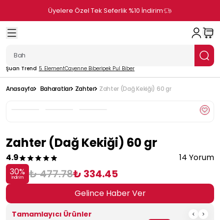
Üyelere Özel Tek Seferlik %10 İndirim
Şuan Trend
5. Element
Cayenne Biber
İpek Pul Biber
Anasayfa
Baharatlar
Zahter
Zahter (Dağ Kekiği) 60 gr
Zahter (Dağ Kekiği) 60 gr
4.9
14 Yorum
30
%
₺ 477.78
₺ 334.45
İndirim
Gelince Haber Ver
Tamamlayıcı Ürünler