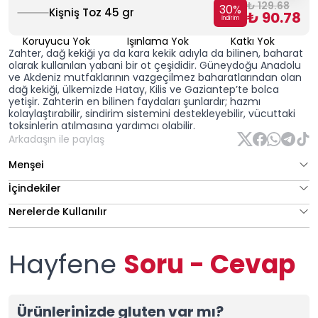
₺ 129.68
30
%
Kişniş Toz 45 gr
₺ 90.78
İndirim
Koruyucu Yok
Işınlama Yok
Katkı Yok
Zahter
, dağ kekiği ya da kara kekik adıyla da bilinen, baharat
olarak kullanılan yabani bir ot çeşididir. Güneydoğu Anadolu
ve Akdeniz mutfaklarının vazgeçilmez baharatlarından olan
dağ kekiği, ülkemizde Hatay, Kilis ve Gaziantep’te bolca
yetişir. Zahterin en bilinen faydaları şunlardır; hazmı
kolaylaştırabilir, sindirim sistemini destekleyebilir, vücuttaki
toksinlerin atılmasına yardımcı olabilir.
Arkadaşın ile paylaş
Menşei
İçindekiler
Nerelerde Kullanılır
Hayfene
Soru - Cevap
Ürünlerinizde gluten var mı?