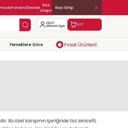
Bize
ımızda
Yardım/Destek
Bayi Girişi
Ulaşın
HESAP
SEPET
Oturum Açın
Fırsat Ürünleri!
Yemeklere Göre
ır. Bu özel karışımın içeriğinde toz
zencefil
,