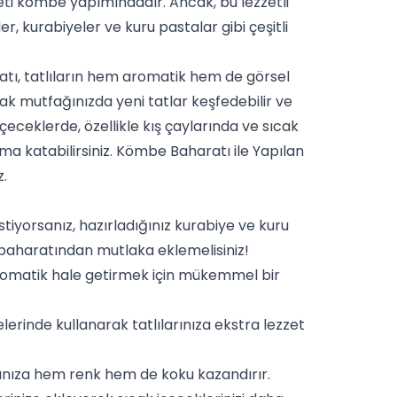
ti kömbe yapımındadır. Ancak, bu lezzetli
r, kurabiyeler ve kuru pastalar gibi çeşitli
ratı, tatlıların hem aromatik hem de görsel
k mutfağınızda yeni tatlar keşfedebilir ve
 içeceklerde, özellikle kış çaylarında ve sıcak
ma katabilirsiniz.
Kömbe Baharatı ile Yapılan
z.
stiyorsanız, hazırladığınız
kurabiye
ve kuru
baharatından mutlaka eklemelisiniz!
aromatik hale getirmek için mükemmel bir
lerinde kullanarak tatlılarınıza ekstra lezzet
tlınıza hem renk hem de koku kazandırır.