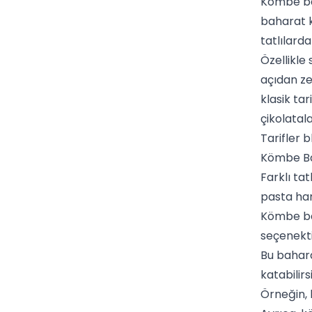
Kömbe bah
baharat k
tatlılarda
Özellikle
açıdan ze
klasik tar
çikolatal
Tarifler
bl
Kömbe Bah
Farklı ta
pasta ham
Kömbe ba
seçenekti
Bu bahara
katabilirs
Örneğin, 