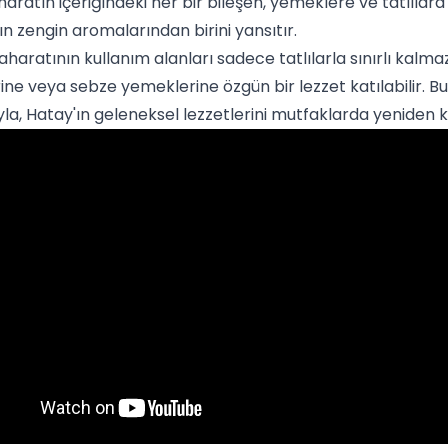
haratın içeriğindeki her bir bileşen, yemeklere ve tatlılara
n zengin aromalarından birini yansıtır.
aratının kullanım alanları sadece tatlılarla sınırlı kalma
i
ne veya
sebze yemekleri
ne özgün bir lezzet katılabilir.
yla, Hatay'ın geleneksel lezzetlerini mutfaklarda yenid