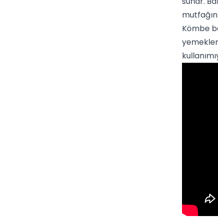
sunar. Ba
mutfağını
Kömbe bah
yemekler
kullanımı