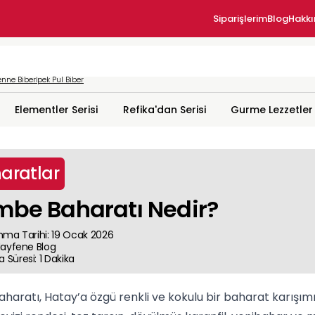
Siparişlerim
Blog
Hakk
nne Biber
İpek Pul Biber
Elementler Serisi
Refika'dan Serisi
Gurme Lezzetler
aratlar
be Baharatı Nedir?
nma Tarihi
:
19 Ocak 2026
ayfene
Blog
 Süresi
:
1
Dakika
aratı, Hatay’a özgü renkli ve kokulu bir baharat karışımıd