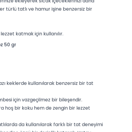
rinize ekleyerek sıcak içeceklerinizi daha
her türlü tatlı ve hamur işine benzersiz bir
ezzet katmak için kullanılır.
z 50 gr
zı keklerde kullanılarak benzersiz bir tat
besi için vazgeçilmez bir bileşendir.
ara hoş bir koku hem de zengin bir lezzet
atlılarda da kullanılarak farklı bir tat deneyimi