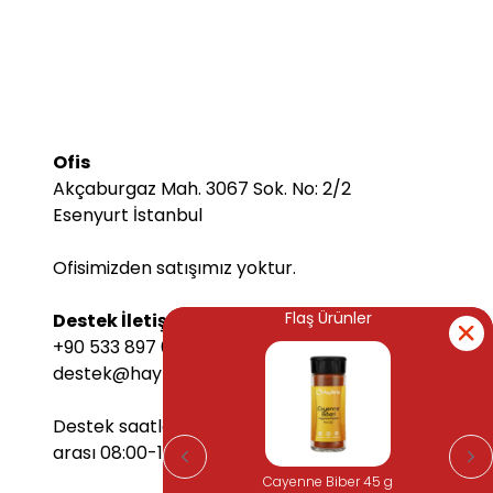
Ofis
Akçaburgaz Mah. 3067 Sok. No: 2/2
Esenyurt İstanbul
Ofisimizden satışımız yoktur.
Flaş Ürünler
Flaş Ürünler
Destek İletişim Bilgileri
+90 533 897 6068
destek@hayfene.com
Destek saatlerimiz Pazartesi-Cuma
arası 08:00-17:00 arasındadır.
Cayenne Biber 45 g
Cayenne Biber 45 g