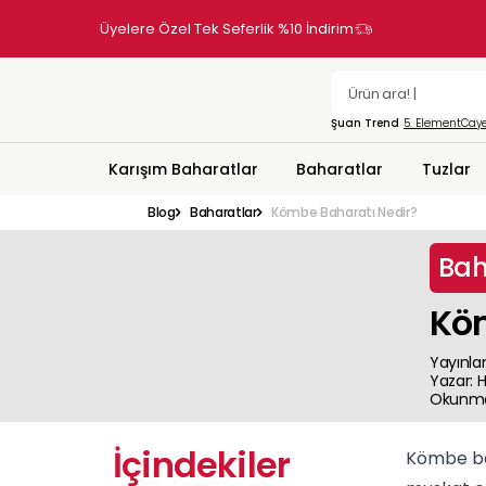
Üyelere Özel Tek Seferlik %10 İndirim
Şuan Trend
5. Element
Caye
Karışım Baharatlar
Baharatlar
Tuzlar
Blog
Baharatlar
Kömbe Baharatı Nedir?
Bah
Köm
Yayınla
Yazar
:
H
Okunma
İçindekiler
Kömbe bah