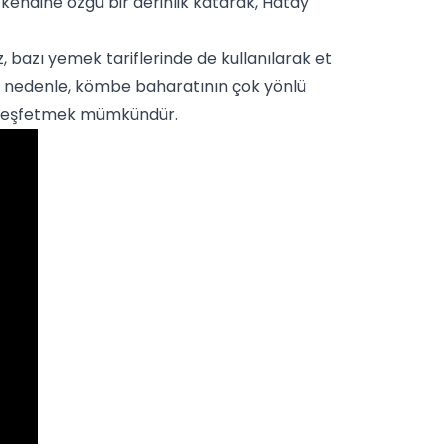
 kendine özgü bir derinlik katarak, Hatay
z, bazı yemek tariflerinde de kullanılarak
et
 Bu nedenle, kömbe baharatının çok yönlü
en keşfetmek mümkündür.