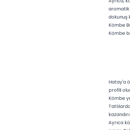
Ayrıca, k
aromatik v
dokunuş k
Kömbe Ba
Kömbe bah
Hatay'a ö
profili ol
Kömbe yap
Tatlılard
kazandırı
Ayrıca kö