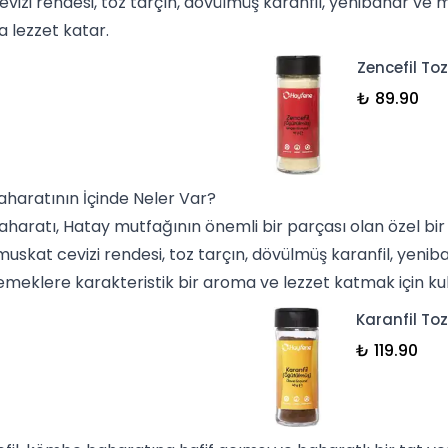
vizi rendesi, toz
tarçın
, dövülmüş
karanfil
,
yenibahar
ve
m
a lezzet katar.
Zencefil Toz
₺ 89.90
haratının İçinde Neler Var?
aratı, Hatay mutfağının önemli bir parçası olan özel bir b
muskat
cevizi rendesi, toz tarçın, dövülmüş karanfil, yeni
emeklere karakteristik bir aroma ve lezzet katmak için kull
Karanfil Toz
₺ 119.90