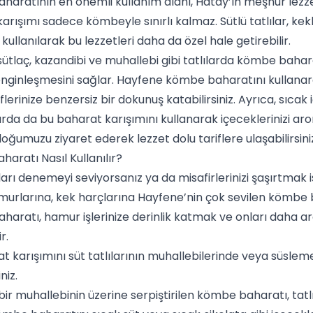
aratının en önemli kullanım alanı, Hatay’ın meşhur lezze
arışımı sadece kömbeyle sınırlı kalmaz. Sütlü tatlılar, kekle
 kullanılarak bu lezzetleri daha da özel hale getirebilir.
 sütlaç, kazandibi ve muhallebi gibi tatlılarda kömbe baha
nginleşmesini sağlar.
Hayfene
kömbe baharatını kullanara
iflerinize benzersiz bir dokunuş katabilirsiniz. Ayrıca, sıcak
arda da bu baharat karışımını kullanarak içeceklerinizi aro
oğumuzu ziyaret ederek lezzet dolu tariflere ulaşabilirsini
aratı Nasıl Kullanılır?
tları denemeyi seviyorsanız ya da misafirlerinizi şaşırtmak i
urlarına, kek harçlarına Hayfene’nin çok sevilen kömbe 
haratı,
hamur işleri
nize derinlik katmak ve onları daha 
r.
t karışımını süt tatlılarının muhallebilerinde veya süsleme
iniz.
bir muhallebinin üzerine serpiştirilen kömbe baharatı, ta