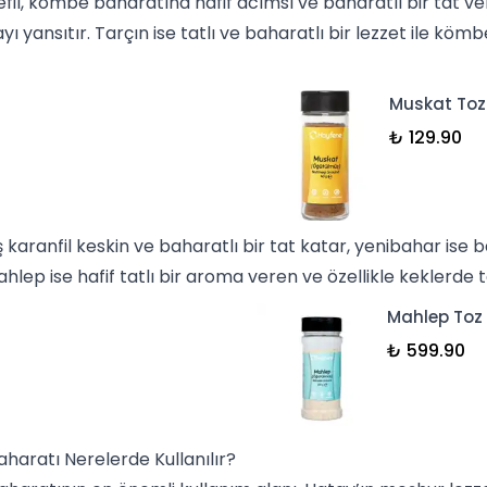
fil, kömbe baharatına hafif acımsı ve baharatlı bir tat ver
yı yansıtır. Tarçın ise tatlı ve baharatlı bir lezzet ile kö
.
Muskat Toz
₺ 129.90
karanfil keskin ve baharatlı bir tat katar, yenibahar ise b
ahlep ise hafif tatlı bir aroma veren ve özellikle keklerde t
Mahlep Toz 
₺ 599.90
aratı Nerelerde Kullanılır?