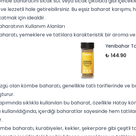
ömbe baharatını sıcak süt veya sıcak çikolata gibi içecekle
e lezzetli hale getirebilirsiniz. Bu eşsiz
baharat karışımı
, 
atmak için idealdir.
haratının Kullanım Alanları
aratı, yemeklere ve tatlılara karakteristik bir aroma ve l
Yenibahar To
₺ 144.90
zgü olan kömbe baharatı, genellikle tatlı tariflerinde ve ba
uşturur.
ımında sıklıkla kullanılan bu baharat, özellikle Hatay köm
a kullanıldığında, içerdiği baharatlar sayesinde hem tatlıl
r.
mbe baharatı, kurabiyeler,
kekler
, şekerpare gibi çeşitli t