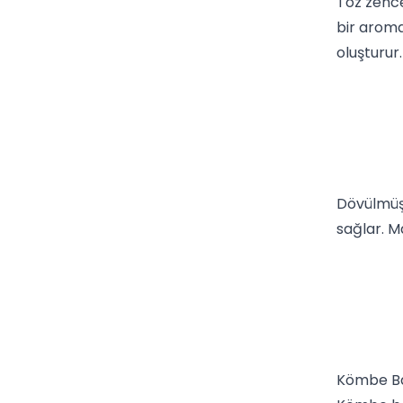
Toz zence
bir aroma
oluşturur
Dövülmüş 
sağlar. M
Kömbe Bah