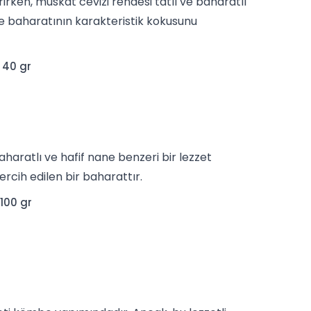
irken, muskat cevizi rendesi tatlı ve baharatlı
mbe baharatının karakteristik kokusunu
 40 gr
aharatlı ve hafif
nane
benzeri bir lezzet
ercih edilen bir baharattır.
100 gr