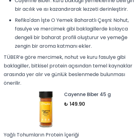
Cayenne Biber
: Kuru baklagil yemeklerine belirgin
bir acılık ve ısı kazandırarak lezzeti derinleştirir.
Refika'dan İşte O Yemek Baharatlı Çeşni
: Nohut,
fasulye ve mercimek gibi baklagillerde kolayca
dengeli bir baharat profili oluşturur ve yemeğe
zengin bir aroma katmanı ekler.
TÜBER
’e göre mercimek, nohut ve
kuru fasulye
gibi
baklagiller, bitkisel protein açısından temel kaynaklar
arasında yer alır ve günlük beslenmede bulunması
önerilir.
Cayenne Biber 45 g
₺ 149.90
Yağlı Tohumların Protein İçeriği