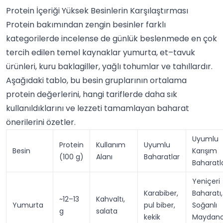
Protein İçeriği Yüksek Besinlerin Karşılaştırması
Protein bakımından zengin besinler farklı
kategorilerde incelense de günlük beslenmede en çok
tercih edilen temel kaynaklar yumurta, et–tavuk
ürünleri, kuru baklagiller, yağlı tohumlar ve tahıllardır.
Aşağıdaki tablo, bu besin gruplarının ortalama
protein değerlerini, hangi tariflerde daha sık
kullanıldıklarını ve lezzeti tamamlayan baharat
önerilerini özetler.
Uyumlu
Protein
Kullanım
Uyumlu
Besin
Karışım
(100 g)
Alanı
Baharatlar
Baharatl
Yeniçeri
Karabiber,
Baharatı,
~12–13
Kahvaltı,
Yumurta
pul biber,
Soğanlı
g
salata
kekik
Maydano