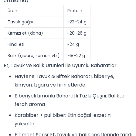
ortalama)
Ürün
Protein
Tavuk göğsü
~22–24 g
Kırmızı et (dana)
~20–26 g
Hindi eti
~24 g
Balık (çipura, somon vb.)
~18–22 g
Et, Tavuk ve Balık Ürünleri İle Uyumlu Baharatlar
Hayfene Tavuk & Biftek Baharatı
,
biberiye
,
kimyon
: Izgara ve fırın etlerde
Biberiyeli Limonlu Baharatlı Tuzlu Çeşni
: Balıkta
ferah aroma
Karabiber + pul biber: Etin doğal lezzetini
yükseltir
Element Serisi
: Et, tavuk ve balık çeşitlerinde farklı