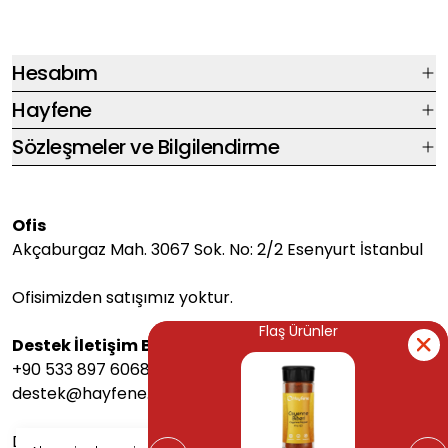
Hesabım
Hayfene
Sözleşmeler ve Bilgilendirme
Ofis
Akçaburgaz Mah. 3067 Sok. No: 2/2 Esenyurt İstanbul
Ofisimizden satışımız yoktur.
Flaş Ürünler
Flaş Ürünler
Destek İletişim Bilgileri
+90 533 897 6068
destek@hayfene.com
Destek saatlerimiz Pazartesi-Cuma arası 08:00-17:00