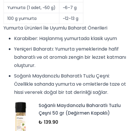
Yumurta (1 adet, ~50 g)
~6–7 g
100 g yumurta
~12–13 g
Yumurta Ürünleri İle Uyumlu Baharat Önerileri
Karabiber
: Haşlanmış yumurtada klasik uyum
Yeniçeri Baharatı
: Yumurta yemeklerinde hafif
baharatlı ve ot aromalı zengin bir lezzet katmanı
oluşturur.
Soğanlı Maydanozlu Baharatlı Tuzlu Çeşni
:
Özellikle sahanda yumurta ve omletlerde taze ot
hissi vererek doğal bir tat derinliği sağlar.
Soğanlı Maydanozlu Baharatlı Tuzlu
Çeşni 50 gr (Değirmen Kapaklı)
₺ 139.90