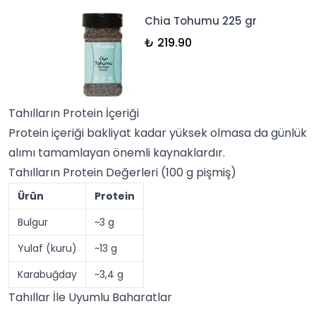
Chia Tohumu 225 gr
₺ 219.90
Tahılların Protein İçeriği
Protein içeriği
bakliyat
kadar yüksek olmasa da günlük
alımı tamamlayan önemli kaynaklardır.
Tahılların Protein Değerleri (100 g pişmiş)
Ürün
Protein
Bulgur
~3 g
Yulaf (kuru)
~13 g
Karabuğday
~3,4 g
Tahıllar İle Uyumlu Baharatlar