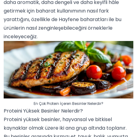
daha aromatik, daha dengeli ve daha keyifli hâle
getirmek için
baharat
kullanımının nasıl fark
yarattığını, özellikle de
Hayfene
baharatları ile bu
ürünlerin nasıl zenginleşebileceğini örneklerle
inceleyeceğiz.
En Çok Protein İçeren Besinler Nelerdir?
Proteini Yüksek Besinler Nelerdir?
Proteini yüksek besinler, hayvansal ve bitkisel
kaynaklar olmak üzere iki ana grup altında toplanır.
Bu besinler arasında kırmızı
et
, tavuk,
balık
, yumurta,