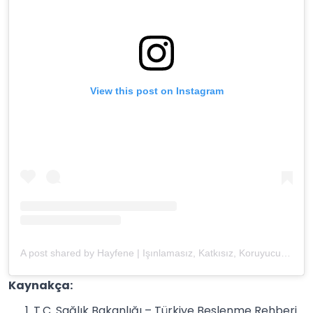
View this post on Instagram
A post shared by Hayfene | Işınlamasız, Katkısız, Koruyucusuz Baharat (@hayfene)
Kaynakça:
T.C. Sağlık Bakanlığı – Türkiye Beslenme Rehberi