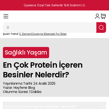
Üyelere Özel Tek Seferlik %10 İndirim
Şuan Trend
5. Element
Cayenne Biber
İpek Pul Biber
Sağlıklı Yaşam
En Çok Protein İçeren
Besinler Nelerdir?
Yayınlanma Tarihi
:
24 Aralık 2025
Yazar
:
Hayfene
Blog
Okunma Süresi
:
1
Dakika
En Çok Protein İçeren Besinler Nelerdir?