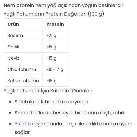
Hem protein hem yağ açısından yoğun besinlerdir.
Yağlı Tohumların Protein Değerleri (100 g)
Ürün
Protein
Badem
~21 g
Fındık
~15 g
Ceviz
~15 g
Chia tohumu
~16–17 g
Keten tohumu
~18 g
Yağlı Tohumlar İçin Kullanım Önerileri
Salata
lara kıtır doku ekleyebilir
Smoothie
’lerde besleyici bir taban oluşturabilir
Yulaf
karışımlarında tarçın ile birlikte harika uyum
sağlar