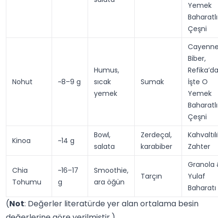
Yemek
Baharatlı
Çeşni
Cayenn
Biber,
Humus,
Refika’d
Nohut
~8–9 g
sıcak
Sumak
İşte O
yemek
Yemek
Baharatlı
Çeşni
Bowl,
Zerdeçal,
Kahvaltılı
Kinoa
~14 g
salata
karabiber
Zahter
Granola
Chia
~16–17
Smoothie,
Tarçın
Yulaf
Tohumu
g
ara öğün
Baharatı
(
Not
: Değerler literatürde yer alan ortalama besin
değerlerine göre verilmiştir.)