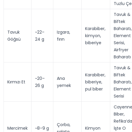
Tuzlu Çe
Tavuk &
Biftek
Karabiber,
Baharatı,
Tavuk
~22–
Izgara,
kimyon,
Element
Göğsü
24 g
fırın
biberiye
Serisi,
Airfryer
Baharatı
Tavuk &
Karabiber,
Biftek
~20–
Ana
Kırmızı Et
biberiye,
Baharatı,
26 g
yemek
pul biber
Element
Serisi
Cayenn
Biber,
Refika’d
Çorba,
Mercimek
~8–9 g
Kimyon
İşte O
salata