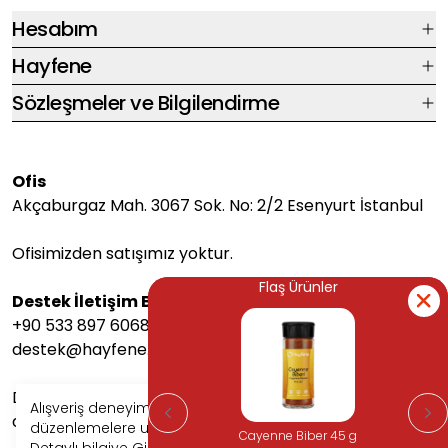
Hesabım
Hayfene
Sözleşmeler ve Bilgilendirme
Ofis
Akçaburgaz Mah. 3067 Sok. No: 2/2 Esenyurt İstanbul
Ofisimizden satışımız yoktur.
Flaş Ürünler
Flaş Ürünler
Destek İletişim Bilgileri
+90 533 897 6068
destek@hayfene.com
Destek saatlerimiz Pazartesi-Cuma arası 08:00-17:00
Alışveriş deneyiminizi iyileştirmek için yasal
arasındadır.
düzenlemelere uygun çerezler (cookies) kullanıyoruz.
Cayenne Biber 45 g
Cayenne Biber 45 g