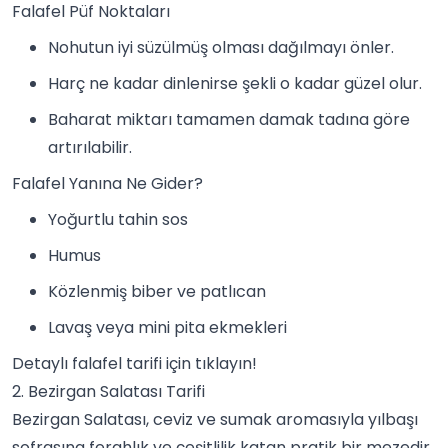
Falafel Püf Noktaları
Nohutun iyi süzülmüş olması dağılmayı önler.
Harç ne kadar dinlenirse şekli o kadar güzel olur.
Baharat miktarı tamamen damak tadına göre
artırılabilir.
Falafel Yanına Ne Gider?
Yoğurtlu tahin
sos
Humus
Közlenmiş biber ve patlıcan
Lavaş veya mini pita
ekmek
leri
Detaylı
falafel
tarifi için tıklayın!
2. Bezirgan Salatası Tarifi
Bezirgan Salatası, ceviz ve sumak aromasıyla yılbaşı
sofrasına ferahlık ve çeşitlilik katan pratik bir mezedir.