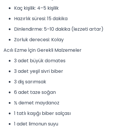
Kaç kişilik: 4–5 kişilik
Hazırlık süresi: 15 dakika
Dinlendirme: 5–10 dakika (lezzeti artar)
Zorluk derecesi: Kolay
Acılı Ezme İçin Gerekli Malzemeler
3 adet büyük domates
3 adet yeşil sivri biber
3 diş
sarımsak
6 adet taze
soğan
½ demet maydanoz
1 tatlı kaşığı biber salçası
1 adet limonun suyu