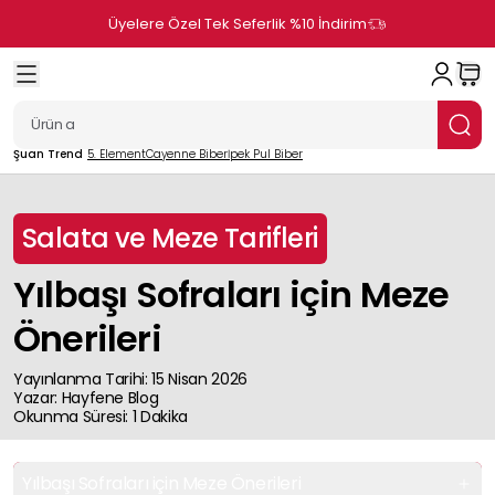
Üyelere Özel Tek Seferlik %10 İndirim
Şuan Trend
5. Element
Cayenne Biber
İpek Pul Biber
Salata ve Meze Tarifleri
Yılbaşı Sofraları için Meze
Önerileri
Yayınlanma Tarihi
:
15 Nisan 2026
Yazar
:
Hayfene
Blog
Okunma Süresi
:
1
Dakika
Yılbaşı Sofraları için Meze Önerileri