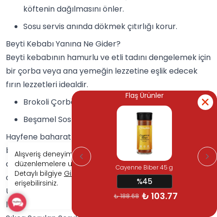
köftenin dağılmasını önler.
Sosu servis anında dökmek çıtırlığı korur.
Beyti Kebabı Yanına Ne Gider?
Beyti kebabının hamurlu ve etli tadını dengelemek için
bir çorba veya ana yemeğin lezzetine eşlik edecek
fırın lezzetleri idealdir.
Flaş Ürünler
Flaş Ürünler
Brokoli Çorbası
Beşamel Soslu Patates
Hayfene baharatlarının doğal dokunuşlarıyla sıradan
bir akşam yemeğini unutulmaz bir sofraya
Alışveriş deneyiminizi iyileştirmek için yasal
dönüştürmek sizin elinizde. İster sebze, ister et ağırlıklı
düzenlemelere uygun çerezler (cookies) kullanıyoruz.
Cayenne Biber 45 g
Cayenne Biber 45 g
Detaylı bilgiye
Gizlilik ve Çerez Politikası
sayfamızdan
olsun; önemli olan doğru malzemeyi katmaktır.
%45
%45
erişebilirsiniz.
Umarız bu tarifler "bugün ne yesek" sorularınıza
₺ 103.77
₺ 103.77
Reddet
Kabul Et
₺ 188.68
₺ 188.68
lezzetli yanıtlar olur.