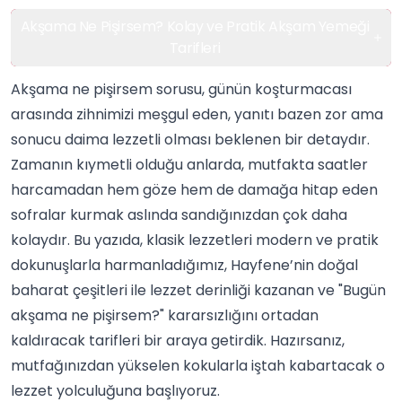
Akşama Ne Pişirsem? Kolay ve Pratik Akşam Yemeği
Tarifleri
Akşama ne pişirsem sorusu, günün koşturmacası
arasında zihnimizi meşgul eden, yanıtı bazen zor ama
sonucu daima lezzetli olması beklenen bir detaydır.
Zamanın kıymetli olduğu anlarda, mutfakta saatler
harcamadan hem göze hem de damağa hitap eden
sofralar kurmak aslında sandığınızdan çok daha
kolaydır. Bu yazıda, klasik lezzetleri modern ve pratik
dokunuşlarla harmanladığımız,
Hayfene
’nin doğal
baharat
çeşitleri ile lezzet derinliği kazanan ve "Bugün
akşama ne pişirsem?" kararsızlığını ortadan
kaldıracak tarifleri bir araya getirdik. Hazırsanız,
mutfağınızdan yükselen kokularla iştah kabartacak o
lezzet yolculuğuna başlıyoruz.