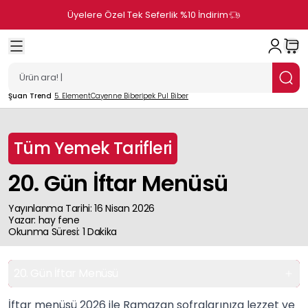
Üyelere Özel Tek Seferlik %10 İndirim
Şuan Trend
5. Element
Cayenne Biber
İpek Pul Biber
Tüm Yemek Tarifleri
20. Gün İftar Menüsü
Yayınlanma Tarihi
:
16 Nisan 2026
Yazar
:
hay
fene
Okunma Süresi
:
1
Dakika
20. Gün İftar Menüsü
İftar menüsü 2026 ile Ramazan sofralarınıza lezzet ve