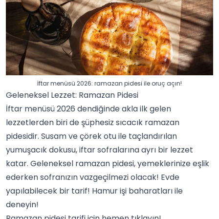
İftar menüsü 2026: ramazan pidesi ile oruç açın!
Geleneksel Lezzet: Ramazan Pidesi
İftar menüsü 2026 dendiğinde akla ilk gelen
lezzetlerden biri de şüphesiz sıcacık ramazan
pidesidir.
Susam
ve
çörek otu
ile taçlandırılan
yumuşacık dokusu, iftar sofralarına ayrı bir lezzet
katar. Geleneksel ramazan pidesi, yemeklerinize eşlik
ederken sofranızın vazgeçilmezi olacak! Evde
yapılabilecek bir tarif!
Hamur işi baharatları
ile
deneyin!
Ramazan pidesi tarifi
için hemen tıklayın!