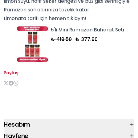
limon suyu, hafif şeker dengesi ve buz gibi serinliğiyle
Ramazan sofralarınıza tazelik katar.
Limonata tarifi
için hemen tıklayın!
5'li Mini Ramazan Baharat Seti
₺ 419.50
₺ 377.90
Paylaş
Hesabım
Hayfene