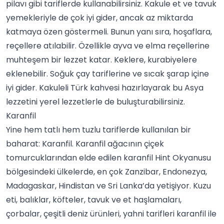
pilavı gibi tariflerde kullanabilirsiniz. Kakule et ve tavuk
yemekleriyle de çok iyi gider, ancak az miktarda
katmaya özen göstermeli. Bunun yanı sıra, hoşaflara,
reçellere atılabilir. Özellikle ayva ve elma reçellerine
muhteşem bir lezzet katar. Keklere, kurabiyelere
eklenebilir. Soğuk çay tariflerine ve
sıcak şarap
içine
iyi gider. Kakuleli Türk
kahve
si hazırlayarak bu Asya
lezzetini yerel lezzetlerle de buluşturabilirsiniz.
Karanfil
Yine hem
tatlı
hem tuzlu tariflerde kullanılan bir
baharat:
Karanfil
. Karanfil ağacının çiçek
tomurcuklarından elde edilen karanfil Hint Okyanusu
bölgesindeki ülkelerde, en çok Zanzibar, Endonezya,
Madagaskar, Hindistan ve Sri Lanka’da yetişiyor. Kuzu
eti,
balık
lar, köfteler, tavuk ve et haşlamaları,
çorbalar
, çeşitli deniz ürünleri, yahni tarifleri karanfil ile