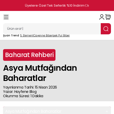
Üyelere Özel Tek Seferlik %10 İndirim
Şuan Trend
5. Element
Cayenne Biber
İpek Pul Biber
Baharat Rehberi
Asya Mutfağından
Baharatlar
Yayınlanma Tarihi
:
15 Nisan 2026
Yazar
:
Hayfene
Blog
Okunma Süresi
:
1
Dakika
Asya Mutfağından Baharatlar