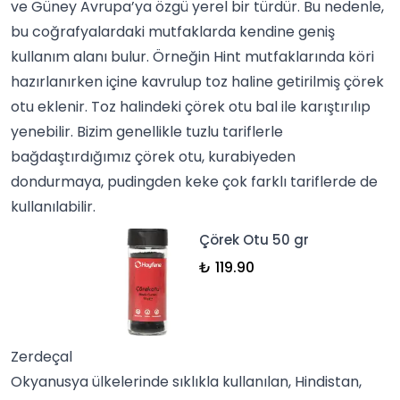
ve Güney Avrupa’ya özgü yerel bir türdür. Bu nedenle,
bu coğrafyalardaki mutfaklarda kendine geniş
kullanım alanı bulur. Örneğin
Hint mutfakları
nda
köri
hazırlanırken içine kavrulup toz haline getirilmiş çörek
otu eklenir. Toz halindeki çörek otu bal ile karıştırılıp
yenebilir. Bizim genellikle tuzlu tariflerle
bağdaştırdığımız çörek otu,
kurabiye
den
dondurmaya, pudingden keke çok farklı tariflerde de
kullanılabilir.
Çörek Otu 50 gr
₺ 119.90
Zerdeçal
Okyanusya ülkelerinde sıklıkla kullanılan, Hindistan,