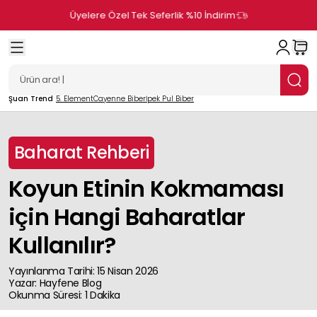
Üyelere Özel Tek Seferlik %10 İndirim
Şuan Trend
5. Element
Cayenne Biber
İpek Pul Biber
Baharat Rehberi
Koyun Etinin Kokmaması
için Hangi Baharatlar
Kullanılır?
Yayınlanma Tarihi
:
15 Nisan 2026
Yazar
:
Hayfene
Blog
Okunma Süresi
:
1
Dakika