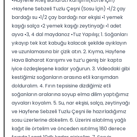
•Hayfene Ateş Baharatı Karışımı(Köfte için)
•Hayfene Sebzeli Tuzlu Çeşni (Sosu İçin) •1/2 çay
bardağı su •1/2 çay bardağı nar ekşisi •1 yemek
kaşığı salça •2 yemek kaşığı zeytinyağı •1 adet
ayva •3, 4 dal maydanoz •Tuz Yapılışı; 1. Soğanları
yıkayıp tek kat kabuğu kalacak şekilde ayıklayın
ve uzunlamasına bir çizik atın. 2. Kıyma, Hayfene
Hava Baharat Karışımı ve tuz’u geniş bir kapta
iyice özdeşleşene kadar yoğurun. 3. Videodaki gibi
kestiğimiz soğanların arasına etli karışımdan
dolduralım. 4. Fırın tepsisine dizdiğimiz etli
soğanların aralarına soyup elma dilim yaptığımız
ayvaları koyalım. 5. Su, nar ekşisi, salça, zeytinyağı
ve Hayfene Sebzeli Tuzlu Çeşni ile hazırladığımız
sosu üzerlerine dökelim. 6. Üzerini ıslatılmış yağlı
kağıt ile örtelim ve önceden ısıtılmış 180 derece