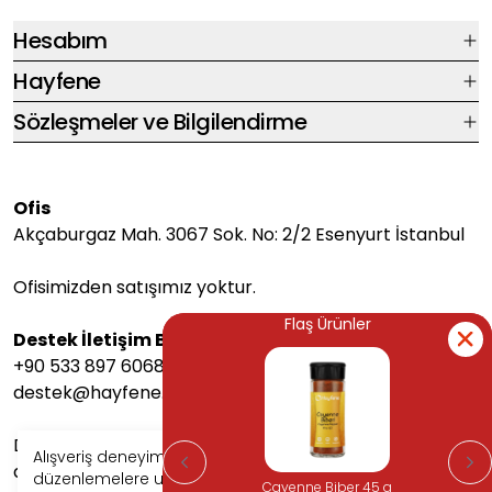
Hesabım
Hayfene
Sözleşmeler ve Bilgilendirme
Ofis
Akçaburgaz Mah. 3067 Sok. No: 2/2 Esenyurt İstanbul
Ofisimizden satışımız yoktur.
Flaş Ürünler
Flaş Ürünler
Destek İletişim Bilgileri
+90 533 897 6068
destek@hayfene.com
Destek saatlerimiz Pazartesi-Cuma arası 08:00-17:00
Alışveriş deneyiminizi iyileştirmek için yasal
arasındadır.
düzenlemelere uygun çerezler (cookies) kullanıyoruz.
Cayenne Biber 45 g
Cayenne Biber 45 g