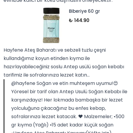
evinizde kalıcı bir koku oluşmasını önleyecektir.
Biberiye 60 gr
₺ 144.90
Hayfene Ateş Baharatı
ve
sebzeli tuzlu çeşni
kullandığımız koyun etinden kıyma ile
hazırlayabileceğiniz soslu Antep usülü soğan kebabı
tarifimiz ile sofralarınıza lezzet katın...
@hayfene
Soğan ve etin muhteşem uyumu!😍
Yöresel bir tarif olan Antep Usulü Soğan Kebabı ile
karşınızdayız! Her lokmada bambaşka bir lezzet
yolculuğuna çıkacağınız bu enfes kebap,
sofralarınıza lezzet katacak. ❤️ Malzemeler; •500
gr kıyma (Yağlı) •15 adet kadar küçük soğan