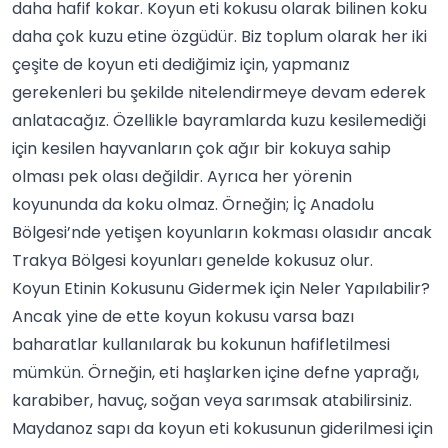
daha hafif kokar. Koyun eti kokusu olarak bilinen koku
daha çok kuzu etine özgüdür. Biz toplum olarak her iki
çeşite de koyun eti dediğimiz için, yapmanız
gerekenleri bu şekilde nitelendirmeye devam ederek
anlatacağız. Özellikle bayramlarda kuzu kesilemediği
için kesilen hayvanların çok ağır bir kokuya sahip
olması pek olası değildir. Ayrıca her yörenin
koyununda da koku olmaz. Örneğin; İç Anadolu
Bölgesi’nde yetişen koyunların kokması olasıdır ancak
Trakya Bölgesi koyunları genelde kokusuz olur.
Koyun Etinin Kokusunu Gidermek için Neler Yapılabilir?
Ancak yine de ette koyun kokusu varsa bazı
baharatlar
kullanılarak bu kokunun hafifletilmesi
mümkün. Örneğin, eti haşlarken içine
defne yaprağı
,
karabiber
, havuç,
soğan
veya
sarımsak
atabilirsiniz.
Maydanoz
sapı da koyun eti kokusunun giderilmesi için