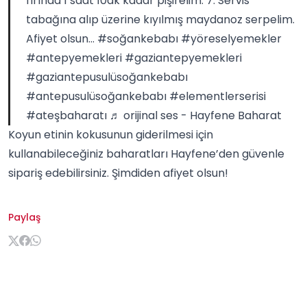
fırında 1 saat 10dk kadar pişirelim. 7. Servis
tabağına alıp üzerine kıyılmış maydanoz serpelim.
Afiyet olsun...
#soğankebabı
#yöreselyemekler
#antepyemekleri
#gaziantepyemekleri
#gaziantepusulüsoğankebabı
#antepusulüsoğankebabı
#elementlerserisi
#ateşbaharatı
♬ orijinal ses - Hayfene Baharat
Koyun etinin kokusunun giderilmesi için
kullanabileceğiniz baharatları
Hayfene
’den güvenle
sipariş edebilirsiniz. Şimdiden afiyet olsun!
Paylaş