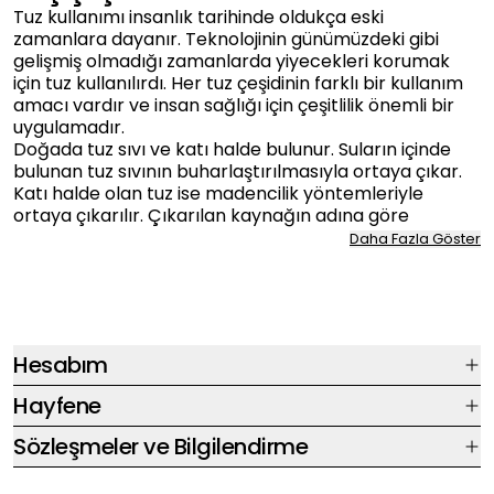
Tuz kullanımı insanlık tarihinde oldukça eski
zamanlara dayanır. Teknolojinin günümüzdeki gibi
gelişmiş olmadığı zamanlarda yiyecekleri korumak
için tuz kullanılırdı. Her tuz çeşidinin farklı bir kullanım
amacı vardır ve insan sağlığı için çeşitlilik önemli bir
uygulamadır.
Doğada tuz sıvı ve katı halde bulunur. Suların içinde
bulunan tuz sıvının buharlaştırılmasıyla ortaya çıkar.
Katı halde olan tuz ise madencilik yöntemleriyle
ortaya çıkarılır. Çıkarılan kaynağın adına göre
isimlendirilir. Bu duruma göre kaya tuzu, deniz tuzu, göl
Daha Fazla Göster
tuzu ve yer altı kaynak tuzu şeklinde çeşitlerini
sayabiliriz.
Tuz Çeşitleri ve Faydaları Nelerdir?
Tuz tüm canlılar için oldukça önemlidir ve gerekli
miktarda günlük vücuda alınması beklenir. Her tuz
Hesabım
çeşidinin kullanım ve faydası farklıdır. Kullanımı en
yaygın olan tuz çeşidi şüphesiz sofra tuzudur. İyotlu ve
Hayfene
iyotsuz olmak üzere iki çeşidi vardır. Tuzun doğal
halinde iyot bulunmaz ama sonradan besine dahil
Sözleşmeler ve Bilgilendirme
edilir. Kaya tuzu ise yer altından katı ve büyük parçalar
halinde çıkarılır. En doğal haliyle hiçbir işlem