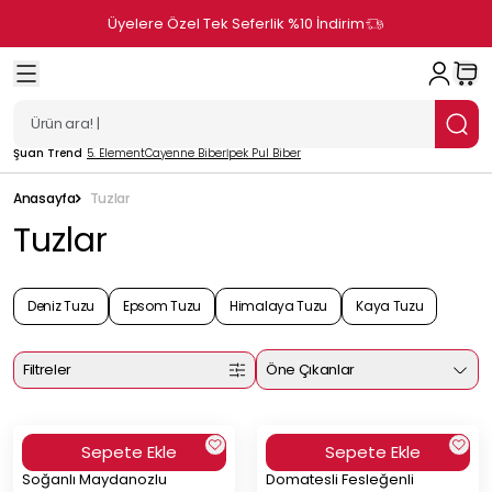
Üyelere Özel Tek Seferlik %10 İndirim
Şuan Trend
5. Element
Cayenne Biber
İpek Pul Biber
Anasayfa
Tuzlar
Tuzlar
Deniz Tuzu
Epsom Tuzu
Himalaya Tuzu
Kaya Tuzu
Filtreler
Öne Çıkanlar
Sepete Ekle
Sepete Ekle
Soğanlı Maydanozlu
Domatesli Fesleğenli