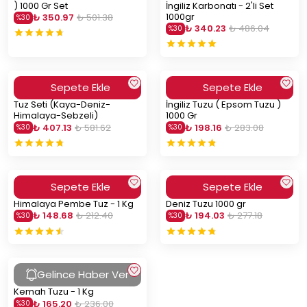
) 1000 Gr Set
İngiliz Karbonatı - 2'li Set
1000gr
₺ 350.97
₺ 501.38
%
30
₺ 340.23
₺ 486.04
%
30
Sepete Ekle
Sepete Ekle
Tuz Seti (Kaya-Deniz-
İngiliz Tuzu ( Epsom Tuzu )
Himalaya-Sebzeli)
1000 Gr
₺ 407.13
₺ 581.62
₺ 198.16
₺ 283.08
%
30
%
30
Sepete Ekle
Sepete Ekle
Himalaya Pembe Tuz - 1 Kg
Deniz Tuzu 1000 gr
₺ 148.68
₺ 212.40
₺ 194.03
₺ 277.18
%
30
%
30
Gelince Haber Ver
Kemah Tuzu - 1 Kg
₺ 165.20
₺ 236.00
%
30