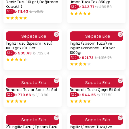
Deniz Tuzu 110 gr ( Değirmen
Limon Tuzu Toz 850 gr
Kapaklı )
₺ 342.71
₺ 489.58
%
30
₺ 111.43
₺ 159.18
%
30
Sepete Ekle
Sepete Ekle
İngiliz Tuzu (Epsom Tuzu)
İngiliz (Epsom Tuzu) ve
1000 gr x 3'lü Set
İngiliz Karbonatı - 6'lı Set
1000gr
₺ 505.43
₺ 722.04
%
30
₺ 921.73
₺ 1,316.76
%
30
Sepete Ekle
Sepete Ekle
Baharatlı Tuzlar Serisi 8li Set
Baharatlı Tuzlu Çeşni 5li Set
₺ 779.66
₺ 1,113.80
₺ 544.25
₺ 777.50
%
30
%
30
Sepete Ekle
Sepete Ekle
2'li İngiliz Tuzu ( Epsom Tuzu
İngiliz (Epsom Tuzu) ve