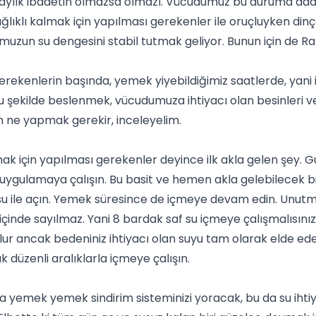
aylık ibadetin olmazsa olmazı. Vücudumuz bu duruma adapt
ıklı kalmak için yapılması gerekenler
ile
oruçluyken dinç
muzun su dengesini stabil tutmak geliyor. Bunun için de
erekenlerin başında,
yemek
yiyebildiğimiz saatlerde, yani 
ğru şekilde beslenmek, vücudumuza ihtiyacı olan besinleri
n ne yapmak gerekir, inceleyelim.
 için yapılması gerekenler deyince ilk akla gelen şey. Gü
gulamaya çalışın. Bu basit ve hemen akla gelebilecek bir ş
su ile açın. Yemek süresince de içmeye devam edin. Unutmay
içinde sayılmaz. Yani 8 bardak saf su içmeye çalışmalısını
ur ancak bedeniniz ihtiyacı olan suyu tam olarak elde ed
düzenli aralıklarla içmeye çalışın.
a yemek yemek sindirim sisteminizi yoracak, bu da su ihtiy