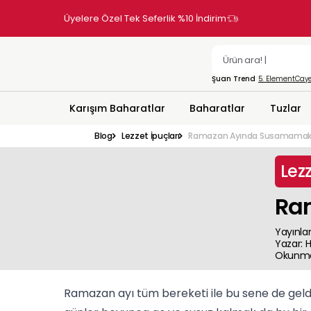
Üyelere Özel Tek Seferlik %10 İndirim
Şuan Trend
5. Element
Caye
Karışım Baharatlar
Baharatlar
Tuzlar
Blog
Lezzet İpuçları
Ramazan Ayında Susamamak i
Lezz
Ra
Yayınla
Yazar
:
H
Okunma
Ramazan ayı tüm bereketi ile bu sene de geld