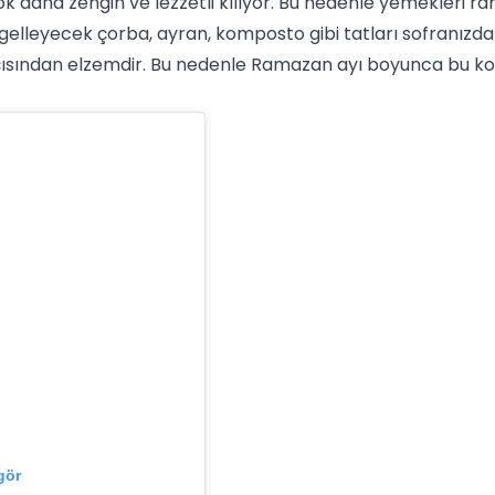
 daha zengin ve lezzetli kılıyor. Bu nedenle yemekleri raha
ngelleyecek
çorba
, ayran, komposto gibi tatları sofranızd
açısından elzemdir. Bu nedenle Ramazan ayı boyunca bu ko
gör