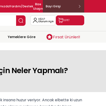
Bize
ımızda
Yardım/Destek
Bayi Girişi
Ulaşın
HESAP
SEPET
Oturum Açın
Fırsat Ürünleri!
Yemeklere Göre
in Neler Yapmalı?
 insana huzur veriyor. Ancak elbette ki uzun