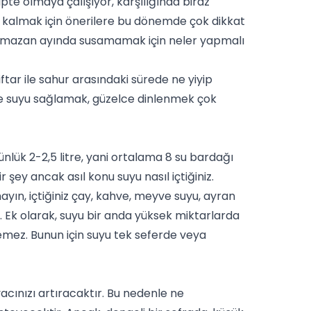
e olmaya çalışıyor, karşılığında biraz
 kalmak için öneriler
e bu dönemde çok dikkat
 Ramazan ayında susamamak için neler yapmalı
iftar ile sahur arasındaki sürede ne yiyip
 ve suyu sağlamak, güzelce dinlenmek çok
nlük 2-2,5 litre, yani ortalama 8 su bardağı
ey ancak asıl konu suyu nasıl içtiğiniz.
ın, içtiğiniz çay,
kahve
, meyve suyu, ayran
z. Ek olarak, suyu bir anda yüksek miktarlarda
emez. Bunun için suyu tek seferde veya
acınızı artıracaktır. Bu nedenle ne