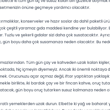
Elbette ki tüm gün aç ve susuz kalan biri güzelce doymak i
ssetmenizin önüne geçmeye yardımcı olacaktır.
ştırmalıklar, konserveler ve hazır soslar da dahil paketli ürü
k çeşitli yaramaz gıda maddesi kendine yer bulabiliyor. 
ar. Tuzlu ve şekerli gıdalar sizi daha çok susatacaktır. Ayrı
, gün boyu daha çok susamanıza neden olacaktır. Bu ned
lmazlarından. Tüm gün
çay
ve kahveden uzak kalan kişiler,
oktada, hiç içmeyin diyemeyiz. Ancak iki önemli noktaya di
Orucunuzu açar açmaz değil, iftar yaptıktan yaklaşık 1 s
le birlikte, iki bardak çay ve bir fincan kahve, oruç tutan b
susatacak, gün boyu oruç tutarken susuz kalmanıza neden o
haratlı yemeklerden uzak durun. Elbette ki yağ ve baharat