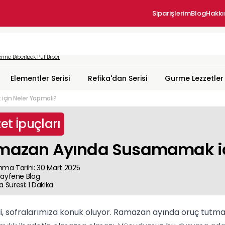
Siparişlerim
Blog
Hakk
nne Biber
İpek Pul Biber
Elementler Serisi
Refika'dan Serisi
Gurme Lezzetler
çin Neler Yapmalı?
et İpuçları
mazan Ayında Susamamak iç
nma Tarihi
:
30 Mart 2025
ayfene
Blog
 Süresi
:
1
Dakika
i, sofralarımıza konuk oluyor. Ramazan ayında oruç tutmak