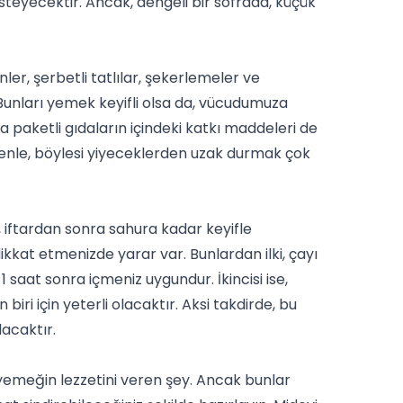
steyecektir. Ancak, dengeli bir sofrada, küçük
nler, şerbetli
tatlılar
, şekerlemeler ve
Bunları yemek keyifli olsa da, vücudumuza
ca paketli gıdaların içindeki katkı maddeleri de
enle, böylesi yiyeceklerden uzak durmak çok
 iftardan sonra sahura kadar keyifle
kkat etmenizde yarar var. Bunlardan ilki, çayı
aat sonra içmeniz uygundur. İkincisi ise,
iri için yeterli olacaktır. Aksi takdirde, bu
lacaktır.
 yemeğin lezzetini veren şey. Ancak bunlar