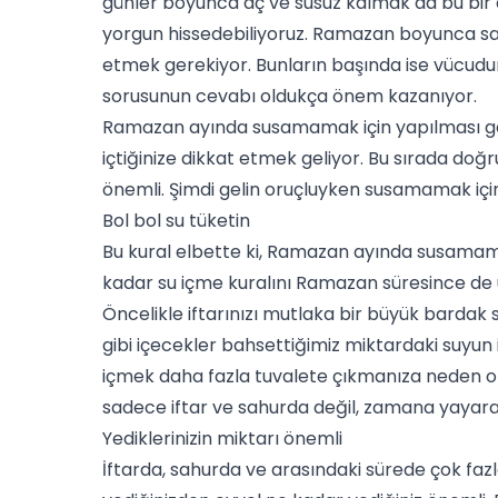
günler boyunca aç ve susuz kalmak da bu bir 
yorgun hissedebiliyoruz.
Ramazan boyunca sağl
etmek gerekiyor. Bunların başında ise vücudu
sorusunun cevabı oldukça önem kazanıyor.
Ramazan ayında susamamak için yapılması g
içtiğinize dikkat etmek geliyor. Bu sırada do
önemli. Şimdi gelin oruçluyken susamamak içi
Bol bol su tüketin
Bu kural elbette ki, Ramazan ayında susamamak
kadar su içme kuralını Ramazan süresince de uy
Öncelikle iftarınızı mutlaka bir büyük bardak 
gibi içecekler bahsettiğimiz miktardaki suyun 
içmek daha fazla tuvalete çıkmanıza neden ol
sadece iftar ve sahurda değil, zamana yayarak 
Yediklerinizin miktarı önemli
İftarda, sahurda ve arasındaki sürede çok fazl