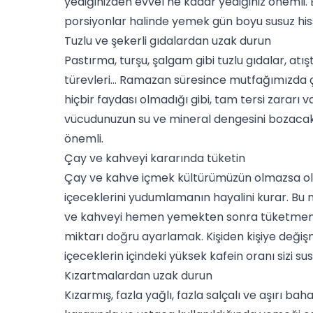
yediğinizden evvel ne kadar yediğiniz önemli. 
porsiyonlar halinde yemek gün boyu susuz hi
Tuzlu ve şekerli gıdalardan uzak durun
Pastırma,
turşu
, şalgam gibi tuzlu gıdalar, atı
türevleri… Ramazan süresince mutfağımızda ço
hiçbir faydası olmadığı gibi, tam tersi zararı v
vücudunuzun su ve mineral dengesini bozacak
önemli.
Çay ve kahveyi kararında tüketin
Çay ve kahve içmek kültürümüzün olmazsa o
içeceklerini yudumlamanın hayalini kurar. Bu n
ve kahveyi hemen yemekten sonra tüketmemek. 
miktarı doğru ayarlamak. Kişiden kişiye değişmek
içeceklerin içindeki yüksek kafein oranı sizi 
Kızartmalardan uzak durun
Kızarmış, fazla yağlı, fazla
salça
lı ve aşırı ba