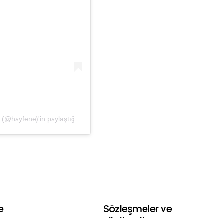
Hayfene | Işınlamasız, Katkısız, Koruyucusuz Baharat (@hayfene)'in paylaştığı bir gönderi
e
Sözleşmeler ve