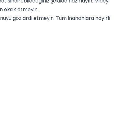
t sindirebileceğiniz şekilde hazırlayın. Mideyi
an eksik etmeyin.
nuyu göz ardı etmeyin. Tüm inananlara hayırlı